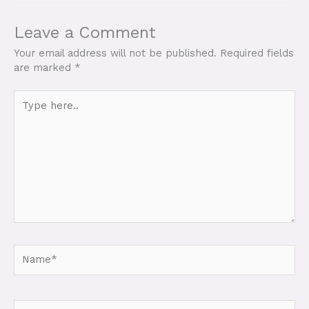
Leave a Comment
Your email address will not be published.
Required fields
are marked
*
Type
here..
Name*
Email*