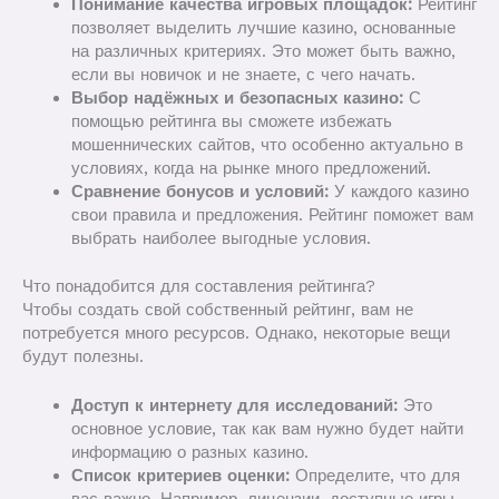
Понимание качества игровых площадок:
Рейтинг
позволяет выделить лучшие казино, основанные
на различных критериях. Это может быть важно,
если вы новичок и не знаете, с чего начать.
Выбор надёжных и безопасных казино:
С
помощью рейтинга вы сможете избежать
мошеннических сайтов, что особенно актуально в
условиях, когда на рынке много предложений.
Сравнение бонусов и условий:
У каждого казино
свои правила и предложения. Рейтинг поможет вам
выбрать наиболее выгодные условия.
Что понадобится для составления рейтинга?
Чтобы создать свой собственный рейтинг, вам не
потребуется много ресурсов. Однако, некоторые вещи
будут полезны.
Доступ к интернету для исследований:
Это
основное условие, так как вам нужно будет найти
информацию о разных казино.
Список критериев оценки:
Определите, что для