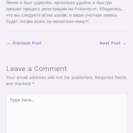
Лично я был удивлён, насколько удобно и быстро
прошел процесс регистрации на Pokerdom. Убедитесь,
что вы следуете всем шагам, и ваша учетная запись
будет готова всего за несколько минут!
←
Previous Post
Next Post
→
Leave a Comment
Your email address will not be published.
Required fields
are marked
*
Type
here..