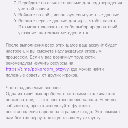
Перейдите по ссылке в письме для подтверждения
учетной записи.
Войдите на сайт, используя свои учетные данные.
Введите первые данные для игры, чтобы начать.
Это может включать в себя выбор предпочтений,
указание платежных методов и т.д.
После выполнения всех этих шагов ваш аккаунт будет
настроен, и вы сможете наслаждаться игровым
процессом. Если у вас возникнут трудности,
рекомендуем изучить ресурсы на
https://t.me/pokerdom_otzyvy
, где можно найти
полезные советы от других игроков.
Часто задаваемые вопросы
Одна из типичных проблем, с которыми сталкиваются
пользователи, — это восстановление пароля. Если вы
забыли его, просто используйте функцию
восстановления пароля на странице входа. Это поможет
вам быстро вернуть доступ к вашему аккаунту.