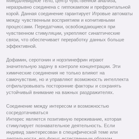
Миндалевидное тело, центр чувственной анализа,
неразрывно соединена с гиппокампом и префронтальной
корой. Данная соединение гарантирует Игровые автоматы
между чувственным восприятием и когнитивными
процессами. Передатчики, освобождающиеся при
чувственном стимуляции, укрепляют синаптические
связи, что обеспечивает переработку данных больше
эффективной.
Дофамин, серотонин и норэпинефрин играют
значительную задачу в контроле концентрации. Эти
химические соединения не только влияют на
самочувствие, но и управляют возможность интеллекта
отфильтровывать посторонние факторы и сохранять
устойчивый внимание на важных раздражителях.
Соединение между интересом и возможностью
сосредотачиваться
Интерес является позитивную переживание, которая
стимулирует познавательное деятельность. Если
индивид заинтересован в специфической теме или
деятельности, его фокус естественным образом