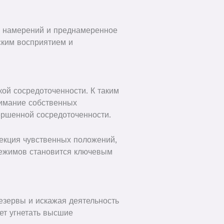
и намерений и преднамеренное
ским восприятием и
ой сосредоточенности. К таким
нимание собственных
ершенной сосредоточенности.
лекция чувственных положений,
режимов становится ключевым
езервы и искажая деятельность
ет угнетать высшие