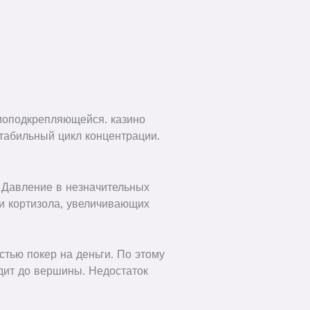
амоподкрепляющейся. казино
абильный цикл концентрации.
 Давление в незначительных
и кортизола, увеличивающих
тью покер на деньги. По этому
дит до вершины. Недостаток