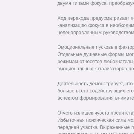
двумя типами фокуса, преобразу
Ход перехода предусматривает п
канализацию фокуса в необходим
целенаправленным руководством
Эмоциональные пусковые фактор
Отдельные душевные формы могут
режимам относятся любознательн
эмоциональных катализаторов по
Деятельность демонстрирует, что
больше всего содействующих ег
аспектом формирования внимате
Отчего излишек чувств препятств
Избыточная психическая сила мо
передней участка. Выраженные п