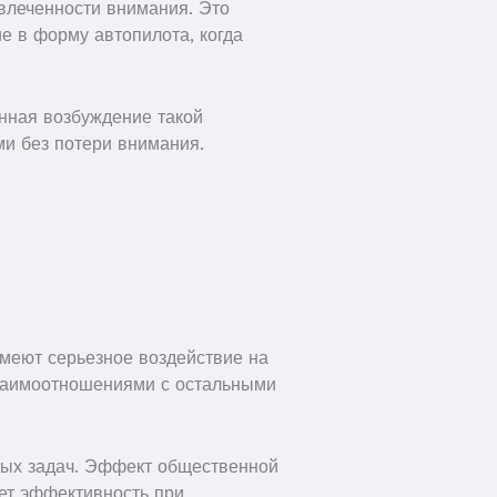
влеченности внимания. Это
е в форму автопилота, когда
енная возбуждение такой
и без потери внимания.
имеют серьезное воздействие на
взаимоотношениями с остальными
ных задач. Эффект общественной
ет эффективность при