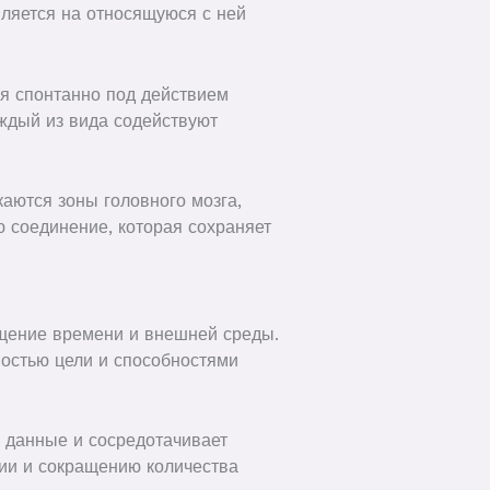
мляется на относящуюся с ней
я спонтанно под действием
аждый из вида содействуют
аются зоны головного мозга,
 соединение, которая сохраняет
ущение времени и внешней среды.
ностью цели и способностями
ю данные и сосредотачивает
ции и сокращению количества