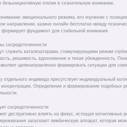
я безынициативную отклик в сознательную внимание.
онимание эмоционального режима, его изучение с позици
ое направление. казино онлайн бесплатно между психиче
 формирует фундамент для стабильной внимания.
ы сосредоточенности
 служить катализаторами, стимулирующими режим глубок
ость, решимость, вдохновение и тихая убежденность. По
зволяет целенаправленно формировать ситуации для сов
 у отдельного индивида присутствует индивидуальный кол
о концентрации. Определение и формирование подобных 
льности.
ует сосредоточенности
жет деструктивно влиять на фокус, истощая когнитивные р
ереживания запускают лимбическую аппарат, которая мож