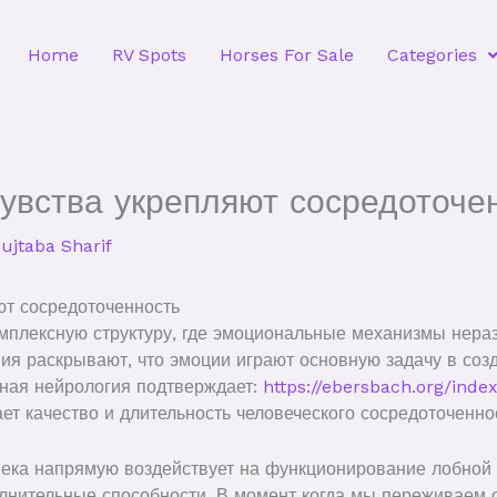
Home
RV Spots
Horses For Sale
Categories
увства укрепляют сосредоточе
ujtaba Sharif
ют сосредоточенность
омплексную структуру, где эмоциональные механизмы нера
ия раскрывают, что эмоции играют основную задачу в соз
ная нейрология подтверждает:
https://ebersbach.org/inde
ет качество и длительность человеческого сосредоточенно
ка напрямую воздействует на функционирование лобной о
олнительные способности. В момент когда мы переживаем 