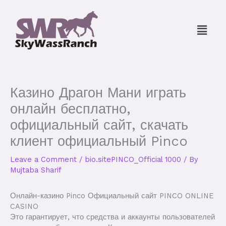
Skip
to
Menu
content
Казино Драгон Мани играть
онлайн бесплатно,
официальный сайт, скачать
клиент официальный Pinco
Leave a Comment
/
bio.sitePINCO_Official 1000
/ By
Mujtaba Sharif
Онлайн-казино Pinco Официальный сайт PINCO ONLINE
CASINO
Это гарантирует, что средства и аккаунты пользователей