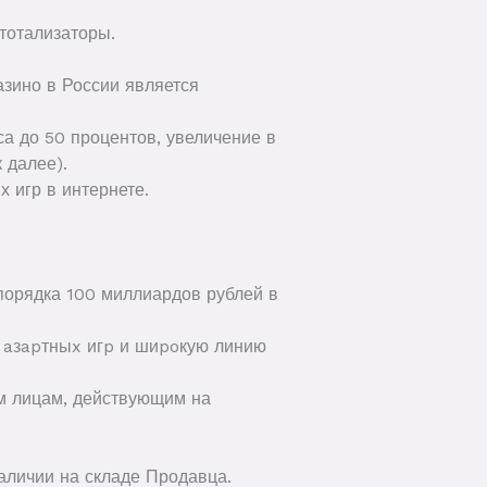
тотализаторы.
зино в России является
а до 50 процентов, увеличение в
 далее).
 игр в интернете.
порядка 100 миллиардов рублей в
 aзapтныx игp и шиpoкую линию
м лицам, действующим на
аличии на складе Продавца.