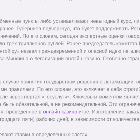
обменные пункты либо устанавливают невыгодный курс, ли
анее. Губерниев подчеркнул, что будет поддерживать Рос
ничений. По его словам, сегодня экспертные оценки говор
 до трех триллионов рублей. Ранее председатель комитет
ентой.ру» назвал преждевременной и опасной идею легализ
ва Минфина о легализации онлайн-казино. Особенно стра
в случае принятия государством решения о легализации, 
и правилами. По его словам, это включает в себя строги
исле через портал «Госуслуги». Ключевым моментом являе
 быть обязательной, а не рекомендательной. Эти огранич
мя, проведенное в
онлайн казино
игре. Изготовление заказ
(тридцати пяти) рабочих дней, в зависимости от количеств
делают ставки в определенных слотах.