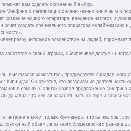
д поможет вам сделать осознанный выбор.
ие Минфина о легализации онлайн-казино циничным и по
т создание единого оператора, введение налогов и усиле
 хочет создать специального оператора онлайн-казино и 
исимости».
зывает разрушительное воздействие на людей, порождает 
а заботятся о своих игроках, обеспечивая доступ к инстр
ивы высказался заместитель председателя синодального
нг Кипшидзе. Он отметил, что легализация деятельности 
романов в семьях. Политик назвал предложение Минфина о
н добавил, что нельзя зарабатывать на горе и зависимос
ы в интернете могут только букмекеры и тотализаторы, с
 совокупный объем легального букмекерского рынка в 2024