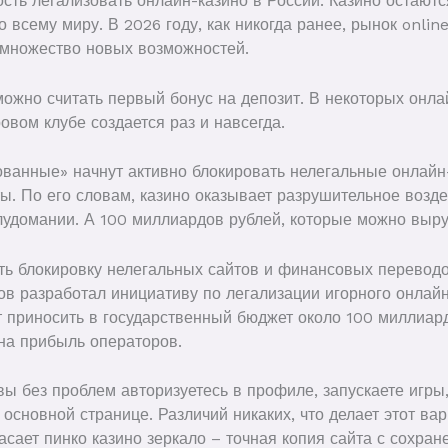
сть легализовать онлайн-казино в России. Казино остают
 всему миру. В 2026 году, как никогда ранее, рынок onlin
 множество новых возможностей.
жно считать первый бонус на депозит. В некоторых онла
овом клубе создается раз и навсегда.
ванные» начнут активно блокировать нелегальные онлайн-
ы. По его словам, казино оказывает разрушительное возд
лудомании. А 100 миллиардов рублей, которые можно выру
ть блокировку нелегальных сайтов и финансовых переводов
в разработал инициативу по легализации игорного онлайн
 приносить в государственный бюджет около 100 миллиард
на прибыль операторов.
ы без проблем авторизуетесь в профиле, запускаете игры
 основной странице. Различий никаких, что делает этот ва
асает пинко казино зеркало – точная копия сайта с сохран