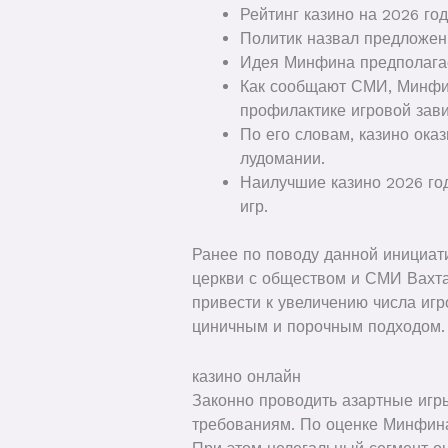
Рейтинг казино на 2026 го
Политик назвал предложен
Идея Минфина предполагае
Как сообщают СМИ, Минфин
профилактике игровой зав
По его словам, казино ока
лудомании.
Наилучшие казино 2026 год
игр.
Ранее по поводу данной инициат
церкви с обществом и СМИ Вахта
привести к увеличению числа иг
циничным и порочным подходом. О
казино онлайн
Законно проводить азартные игр
требованиям. По оценке Минфина,