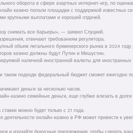
льного оборота в сфере азартных интернет-игр, по оценк
онлайн казино попали площадки с поддержкой известных с
ыми крупными выплатами и хорошей отдачей.
азу снимать все барьеры», — заявил Слуцкий.
зрешения, отвечают требованиям регулятора.
пный объем легального букмекерского рынка в 2024 году д
торов казино должны будут Путин и Мишустин.
рируемой наличной иностранной валюты для иностранных 
ри таком подходе федеральный бюджет сможет ежегодно по
чивают деньги за несколько часов.
лайн-казино семейные деньги, еще глубже влезать в долги
 ставки можно будет только с 21 года.
ия деятельности онлайн-казино в РФ может привести к уве
инги и изучайте бонусные предложения, чтобы сделать ва