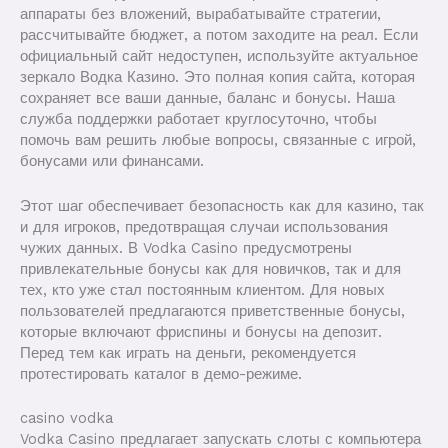
аппараты без вложений, вырабатывайте стратегии,
рассчитывайте бюджет, а потом заходите на реал. Если
официальный сайт недоступен, используйте актуальное
зеркало Водка Казино. Это полная копия сайта, которая
сохраняет все ваши данные, баланс и бонусы. Наша
служба поддержки работает круглосуточно, чтобы
помочь вам решить любые вопросы, связанные с игрой,
бонусами или финансами.
Этот шаг обеспечивает безопасность как для казино, так
и для игроков, предотвращая случаи использования
чужих данных. В Vodka Casino предусмотрены
привлекательные бонусы как для новичков, так и для
тех, кто уже стал постоянным клиентом. Для новых
пользователей предлагаются приветственные бонусы,
которые включают фриспины и бонусы на депозит.
Перед тем как играть на деньги, рекомендуется
протестировать каталог в демо-режиме.
casino vodka
Vodka Casino предлагает запускать слоты с компьютера