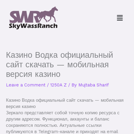
Skip
to
Menu
content
Казино Водка официальный
сайт скачать — мобильная
версия казино
Leave a Comment
/
1250A Z
/ By
Mujtaba Sharif
Казино Водка официальный сайт скачать — мобильная
версия казино
Зеркало представляет собой точную копию ресурса с
другим адресом. Функционал, аккаунты и баланс
сохраняются полностью. Актуальные ссылки
публикуются в Telegram-канале и приходят на email