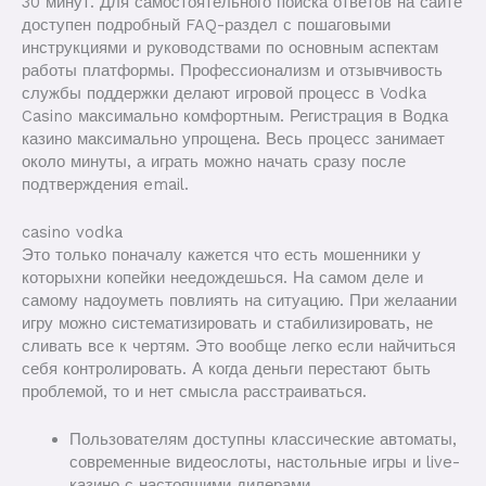
30 минут. Для самостоятельного поиска ответов на сайте
доступен подробный FAQ-раздел с пошаговыми
инструкциями и руководствами по основным аспектам
работы платформы. Профессионализм и отзывчивость
службы поддержки делают игровой процесс в Vodka
Casino максимально комфортным. Регистрация в Водка
казино максимально упрощена. Весь процесс занимает
около минуты, а играть можно начать сразу после
подтверждения email.
casino vodka
Это только поначалу кажется что есть мошенники у
которыхни копейки неедождешься. На самом деле и
самому надоуметь повлиять на ситуацию. При желаании
игру можно систематизировать и стабилизировать, не
сливать все к чертям. Это вообще легко если найчиться
себя контролировать. А когда деньги перестают быть
проблемой, то и нет смысла расстраиваться.
Пользователям доступны классические автоматы,
современные видеослоты, настольные игры и live-
казино с настоящими дилерами.