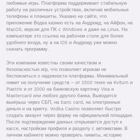
любимые игры. Платформа поддерживает стабильную
работу на различных устройствах, включая мобильные
телефоны и планшеты. Указано на сайте, что
приложение Водка казино есть на Андроид, на Айфон, на
MacOS, версия для ПК с Windows и даже на Linux. На
компьютере это ссылка на рабочем столе для более
удобного входа, ну а на iOS и Андроид уже можно
скачать программу.
Эти компании известны своим качеством и
безопасностью игр, что позволяет игрокам не
беспокоиться о надежности платформы. Минимальный
лимит на получение средств – от 2500 тенге на Kvitum и
Piastrix и от 2000 на банковскую карточку Visa и
Mastercard или любого другого банка. Выводится
выигрыш через СБП, на banc card, на электронные
деньги и на крипту. Vodka Casino позволяет быстро
создать аккаунт через форму на официальной площадке.
После подтверждения данных открывается доступ к
кассе, настройкам профиля и разделу с автоматами. В
личном кабинете можно проверить лимиты, историю