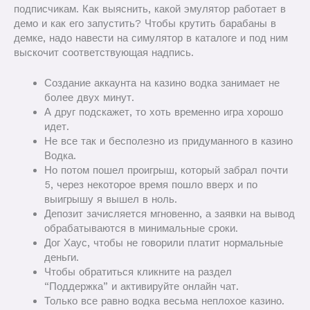
подписчикам. Как выяснить, какой эмулятор работает в
демо и как его запустить? Чтобы крутить барабаны в
демке, надо навести на симулятор в каталоге и под ним
выскочит соответствующая надпись.
Создание аккаунта на казино водка занимает не
более двух минут.
А друг подскажет, то хоть временно игра хорошо
идет.
Не все так и бесполезно из придуманного в казино
Водка.
Но потом пошел проигрыш, который забрал почти
5, через некоторое время пошло вверх и по
выигрышу я вышел в ноль.
Депозит зачисляется мгновенно, а заявки на вывод
обрабатываются в минимальные сроки.
Дог Хаус, чтобы не говорили платит нормальные
деньги.
Чтобы обратиться кликните на раздел
“Поддержка” и активируйте онлайн чат.
Только все равно водка весьма неплохое казино.