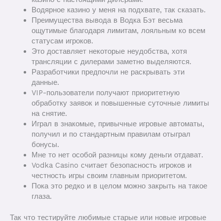
Водярное казино у меня на подхвате, так сказать.
Преимущества вывода в Водка Бэт весьма
ощутимые благодаря лимитам, лояльным ко всем
статусам игроков.
Это доставляет некоторые неудобства, хотя
трансляции с дилерами заметно выделяются.
Разработчики предпочли не раскрывать эти
данные.
VIP-пользователи получают приоритетную
обработку заявок и повышенные суточные лимиты
на снятие.
Играл в знакомые, привычные игровые автоматы,
получил и по стандартным правилам отыграл
бонусы.
Мне то нет особой разницы кому деньги отдават.
Vodka Casino считает безопасность игроков и
честность игры своим главным приоритетом.
Пока это редко и в целом можно закрыть на такое
глаза.
Так что тестируйте любимые старые или новые игровые