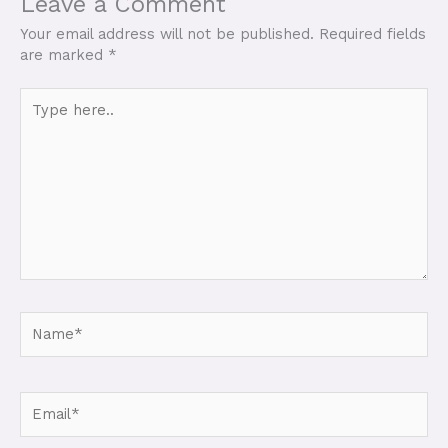
Leave a Comment
Your email address will not be published.
Required fields
are marked
*
Type
here..
Name*
Email*