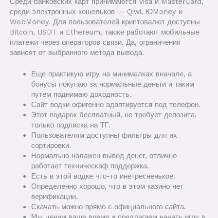
Среди банковских карт принимаются Visa и MasterCard,
среди электронных кошельков — Qiwi, ЮMoney и
WebMoney. Для пользователей криптовалют доступны
Bitcoin, USDT и Ethereum, также работают мобильные
платежи через операторов связи. Да, ограничения
зависят от выбранного метода вывода.
Еще практикую игру на минималках вначале, а
бонусы покупаю за нормальные деньги и таким
путем поднимаю доходность.
Сайт водки офигенно адаптируется под телефон.
Этот подарок бесплатный, не требует депозита,
только подписка на ТГ.
Пользователям доступны фильтры для их
сортировки.
Нормально налажен вывод денег, отлично
работает техническаф поддержка.
Есть в этой водке что-то инетресненькое.
Определенно хорошо, что в этом казино нет
верификации.
Скачать можно прямо с официального сайта.
Мы ценим ваше время и предлагаем начать игру в