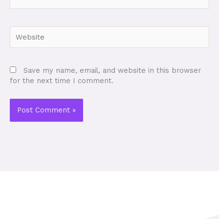
Website
Save my name, email, and website in this browser
for the next time I comment.