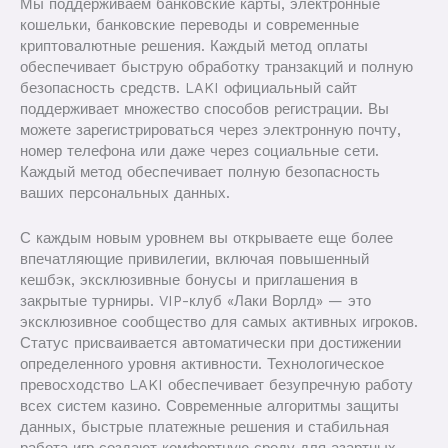
Мы поддерживаем банковские карты, электронные
кошельки, банковские переводы и современные
криптовалютные решения. Каждый метод оплаты
обеспечивает быструю обработку транзакций и полную
безопасность средств. LAKI официальный сайт
поддерживает множество способов регистрации. Вы
можете зарегистрироваться через электронную почту,
номер телефона или даже через социальные сети.
Каждый метод обеспечивает полную безопасность
ваших персональных данных.
С каждым новым уровнем вы открываете еще более
впечатляющие привилегии, включая повышенный
кешбэк, эксклюзивные бонусы и приглашения в
закрытые турниры. VIP-клуб «Лаки Ворлд» — это
эксклюзивное сообщество для самых активных игроков.
Статус присваивается автоматически при достижении
определенного уровня активности. Технологическое
превосходство LAKI обеспечивает безупречную работу
всех систем казино. Современные алгоритмы защиты
данных, быстрые платежные решения и стабильная
работа игр создают комфортную среду для азартных