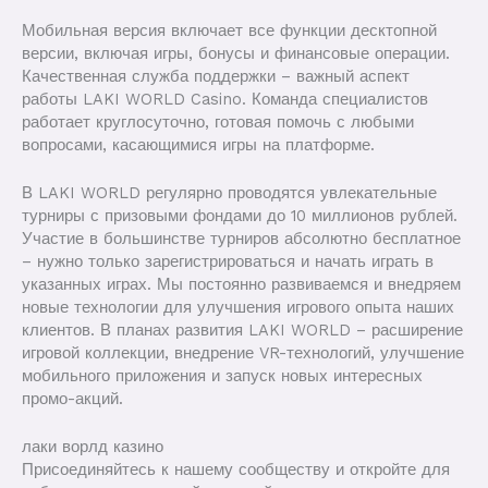
Мобильная версия включает все функции десктопной
версии, включая игры, бонусы и финансовые операции.
Качественная служба поддержки – важный аспект
работы LAKI WORLD Casino. Команда специалистов
работает круглосуточно, готовая помочь с любыми
вопросами, касающимися игры на платформе.
В LAKI WORLD регулярно проводятся увлекательные
турниры с призовыми фондами до 10 миллионов рублей.
Участие в большинстве турниров абсолютно бесплатное
– нужно только зарегистрироваться и начать играть в
указанных играх. Мы постоянно развиваемся и внедряем
новые технологии для улучшения игрового опыта наших
клиентов. В планах развития LAKI WORLD – расширение
игровой коллекции, внедрение VR-технологий, улучшение
мобильного приложения и запуск новых интересных
промо-акций.
лаки ворлд казино
Присоединяйтесь к нашему сообществу и откройте для