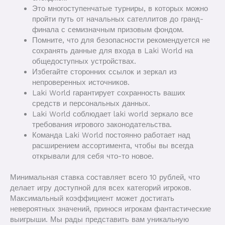
Это многоступенчатые турниры, в которых можно
пройти путь от начальных сателлитов до гранд-
финала с семизначным призовым фондом.
Помните, что для безопасности рекомендуется не
сохранять данные для входа в Laki World на
общедоступных устройствах.
Избегайте сторонних ссылок и зеркал из
непроверенных источников.
Laki World гарантирует сохранность ваших
средств и персональных данных.
Laki World соблюдает laki world зеркало все
требования игрового законодательства.
Команда Laki World постоянно работает над
расширением ассортимента, чтобы вы всегда
открывали для себя что-то новое.
Минимальная ставка составляет всего 10 рублей, что
делает игру доступной для всех категорий игроков.
Максимальный коэффициент может достигать
невероятных значений, принося игрокам фантастические
выигрыши. Мы рады представить вам уникальную