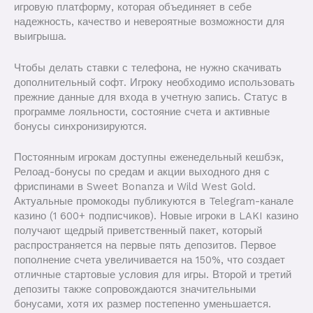
игровую платформу, которая объединяет в себе
надежность, качество и невероятные возможности для
выигрыша.
Чтобы делать ставки с телефона, не нужно скачивать
дополнительный софт. Игроку необходимо использовать
прежние данные для входа в учетную запись. Статус в
программе лояльности, состояние счета и активные
бонусы синхронизируются.
Постоянным игрокам доступны еженедельный кешбэк,
Релоад-бонусы по средам и акции выходного дня с
фриспинами в Sweet Bonanza и Wild West Gold.
Актуальные промокоды публикуются в Telegram-канале
казино (1 600+ подписчиков). Новые игроки в LAKI казино
получают щедрый приветственный пакет, который
распространяется на первые пять депозитов. Первое
пополнение счета увеличивается на 150%, что создает
отличные стартовые условия для игры. Второй и третий
депозиты также сопровождаются значительными
бонусами, хотя их размер постепенно уменьшается.