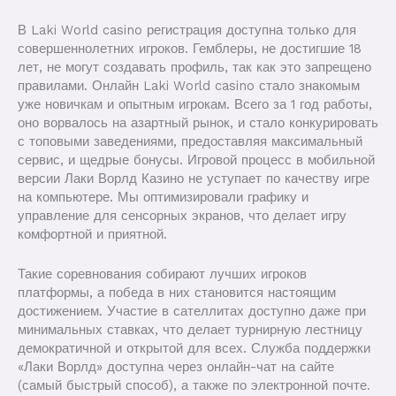
В Laki World casino регистрация доступна только для
совершеннолетних игроков. Гемблеры, не достигшие 18
лет, не могут создавать профиль, так как это запрещено
правилами. Онлайн Laki World casino стало знакомым
уже новичкам и опытным игрокам. Всего за 1 год работы,
оно ворвалось на азартный рынок, и стало конкурировать
с топовыми заведениями, предоставляя максимальный
сервис, и щедрые бонусы. Игровой процесс в мобильной
версии Лаки Ворлд Казино не уступает по качеству игре
на компьютере. Мы оптимизировали графику и
управление для сенсорных экранов, что делает игру
комфортной и приятной.
Такие соревнования собирают лучших игроков
платформы, а победа в них становится настоящим
достижением. Участие в сателлитах доступно даже при
минимальных ставках, что делает турнирную лестницу
демократичной и открытой для всех. Служба поддержки
«Лаки Ворлд» доступна через онлайн-чат на сайте
(самый быстрый способ), а также по электронной почте.