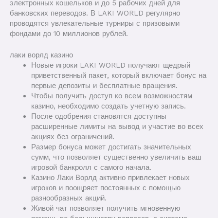
электронных кошельков и до 5 рабочих дней для
банковских переводов. В LAKI WORLD регулярно
проводятся увлекательные турниры с призовыми
фондами до 10 миллионов рублей.
лаки ворлд казино
Новые игроки LAKI WORLD получают щедрый
приветственный пакет, который включает бонус на
первые депозиты и бесплатные вращения.
Чтобы получить доступ ко всем возможностям
казино, необходимо создать учетную запись.
После одобрения становятся доступны
расширенные лимиты на вывод и участие во всех
акциях без ограничений.
Размер бонуса может достигать значительных
сумм, что позволяет существенно увеличить ваш
игровой банкролл с самого начала.
Казино Лаки Ворлд активно привлекает новых
игроков и поощряет постоянных с помощью
разнообразных акций.
Живой чат позволяет получить мгновенную