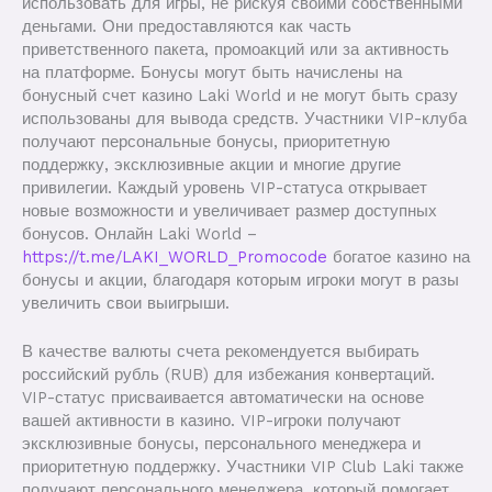
использовать для игры, не рискуя своими собственными
деньгами. Они предоставляются как часть
приветственного пакета, промоакций или за активность
на платформе. Бонусы могут быть начислены на
бонусный счет казино Laki World и не могут быть сразу
использованы для вывода средств. Участники VIP-клуба
получают персональные бонусы, приоритетную
поддержку, эксклюзивные акции и многие другие
привилегии. Каждый уровень VIP-статуса открывает
новые возможности и увеличивает размер доступных
бонусов. Онлайн Laki World –
https://t.me/LAKI_WORLD_Promocode
богатое казино на
бонусы и акции, благодаря которым игроки могут в разы
увеличить свои выигрыши.
В качестве валюты счета рекомендуется выбирать
российский рубль (RUB) для избежания конвертаций.
VIP-статус присваивается автоматически на основе
вашей активности в казино. VIP-игроки получают
эксклюзивные бонусы, персонального менеджера и
приоритетную поддержку. Участники VIP Club Laki также
получают персонального менеджера, который помогает