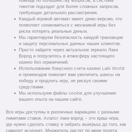
помощь по большинству вопросов, а система
тикетов подходит для более сложных запросов,
требующих детального рассмотрения.
Каждый игровой автомат имеет демо-версию, что
позволяет ознакомиться с механикой игры без
риска потерять реальные деньги.
Мы гарантируем безопасность каждой транзакции
и защиту персональных данных наших клиентов.
Просто зайдите через актуальное зеркало Лаки
Ворлд и погрузитесь в атмосферу настоящего
казино без ограничений.
Использование бонусного счета казино Laki World
и промокодов помогает вам увеличить шансы на
победу и продлить игру, не рискуя своими
средствами.
Мы используем файлы cookie для улучшения
вашего опыта на нашем сайте.
Все игры доступны в различных вариациях с разными
лимитами ставок. Aviator лаки ворлд – это краш-игра,
где нужно сделать ставку и забрать выигрыш до того, как
самолет исчезнет. Множитель растет по мере полета