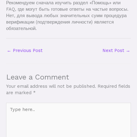
Рекомендуем сначала изучить раздел «Помощь» или
FAQ, где могут быть готовые ответы на частые вопросы.
Нет, для вывода любых значительных сумм процедура
верификации (подтверждения личности) является
обязательной.
←
Previous Post
Next Post
→
Leave a Comment
Your email address will not be published.
Required fields
are marked
*
Type
here..