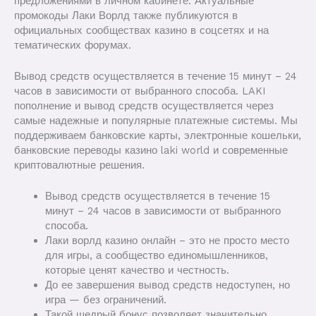
предложениями в личном кабинете. Актуальные
промокоды Лаки Ворлд также публикуются в
официальных сообществах казино в соцсетях и на
тематических форумах.
Вывод средств осуществляется в течение 15 минут – 24
часов в зависимости от выбранного способа. LAKI
пополнение и вывод средств осуществляется через
самые надежные и популярные платежные системы. Мы
поддерживаем банковские карты, электронные кошельки,
банковские переводы казино laki world и современные
криптовалютные решения.
Вывод средств осуществляется в течение 15
минут – 24 часов в зависимости от выбранного
способа.
Лаки ворлд казино онлайн – это не просто место
для игры, а сообщество единомышленников,
которые ценят качество и честность.
До ее завершения вывод средств недоступен, но
игра — без ограничений.
Такой щедрый бонус позволяет значительно