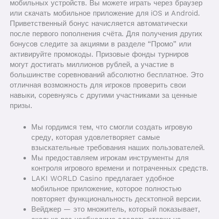
мобильных устройств. Вы можете играть через браузер
или скачать мобильное приложение для iOS и Android.
Приветственный бонус начисляется автоматически
после первого пополнения счёта. Для получения других
бонусов следите за акциями в разделе “Промо” или
активируйте промокоды. Призовые фонды турниров
могут достигать миллионов рублей, а участие в
большинстве соревнований абсолютно бесплатное. Это
отличная возможность для игроков проверить свои
навыки, соревнуясь с другими участниками за ценные
призы.
Мы гордимся тем, что смогли создать игровую
среду, которая удовлетворяет самые
взыскательные требования наших пользователей.
Мы предоставляем игрокам инструменты для
контроля игрового времени и потраченных средств.
LAKI WORLD Casino предлагает удобное
мобильное приложение, которое полностью
повторяет функциональность десктопной версии.
Вейджер — это множитель, который показывает,