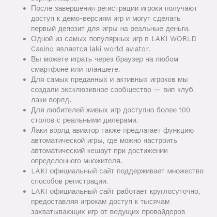
После завершения регистрации игроки получают
доступ к демо-версиям игр и могут сделать
первый депозит для игры на реальные деньги.
Одной из самых популярных игр в LAKI WORLD
Casino является laki world aviator.
Вы можете играть через браузер на любом
смартфоне или планшете.
Для самых преданных и активных игроков мы
создали эксклюзивное сообщество — вип клуб
лаки ворлд.
Для любителей живых игр доступно более 100
столов с реальными дилерами.
Лаки ворлд авиатор также предлагает функцию
автоматической игры, где можно настроить
автоматический кешаут при достижении
определенного множителя.
LAKI официальный сайт поддерживает множество
способов регистрации.
LAKI официальный сайт работает круглосуточно,
предоставляя игрокам доступ к тысячам
захватывающих игр от ведущих провайдеров