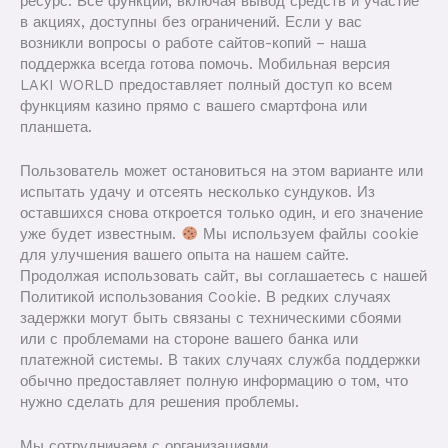
ресурс. Все функции, включая вывод средств и участие
в акциях, доступны без ограничений. Если у вас
возникли вопросы о работе сайтов-копий – наша
поддержка всегда готова помочь. Мобильная версия
LAKI WORLD предоставляет полный доступ ко всем
функциям казино прямо с вашего смартфона или
планшета.
Пользователь может остановиться на этом варианте или
испытать удачу и отсеять несколько сундуков. Из
оставшихся снова откроется только один, и его значение
уже будет известным.
Мы используем файлы cookie
для улучшения вашего опыта на нашем сайте.
Продолжая использовать сайт, вы соглашаетесь с нашей
Политикой использования Cookie. В редких случаях
задержки могут быть связаны с техническими сбоями
или с проблемами на стороне вашего банка или
платежной системы. В таких случаях служба поддержки
обычно предоставляет полную информацию о том, что
нужно сделать для решения проблемы.
Мы сотрудничаем с организациями,