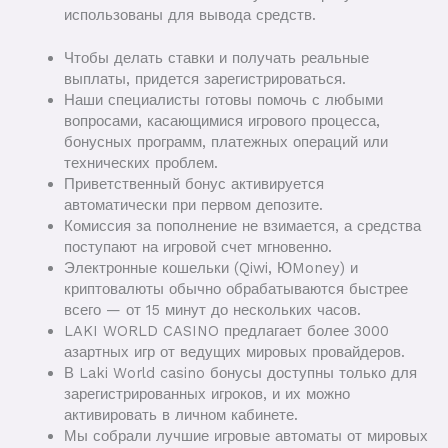
использованы для вывода средств.
Чтобы делать ставки и получать реальные
выплаты, придется зарегистрироваться.
Наши специалисты готовы помочь с любыми
вопросами, касающимися игрового процесса,
бонусных программ, платежных операций или
технических проблем.
Приветственный бонус активируется
автоматически при первом депозите.
Комиссия за пополнение не взимается, а средства
поступают на игровой счет мгновенно.
Электронные кошельки (Qiwi, ЮMoney) и
криптовалюты обычно обрабатываются быстрее
всего — от 15 минут до нескольких часов.
LAKI WORLD CASINO предлагает более 3000
азартных игр от ведущих мировых провайдеров.
В Laki World casino бонусы доступны только для
зарегистрированных игроков, и их можно
активировать в личном кабинете.
Мы собрали лучшие игровые автоматы от мировых