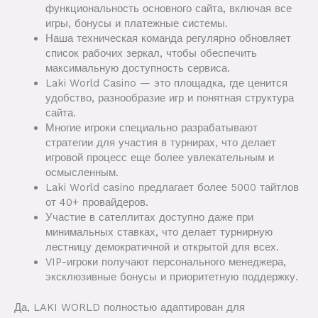
функциональность основного сайта, включая все
игры, бонусы и платежные системы.
Наша техническая команда регулярно обновляет
список рабочих зеркал, чтобы обеспечить
максимальную доступность сервиса.
Laki World Casino — это площадка, где ценится
удобство, разнообразие игр и понятная структура
сайта.
Многие игроки специально разрабатывают
стратегии для участия в турнирах, что делает
игровой процесс еще более увлекательным и
осмысленным.
Laki World casino предлагает более 5000 тайтлов
от 40+ провайдеров.
Участие в сателлитах доступно даже при
минимальных ставках, что делает турнирную
лестницу демократичной и открытой для всех.
VIP-игроки получают персонального менеджера,
эксклюзивные бонусы и приоритетную поддержку.
Да, LAKI WORLD полностью адаптирован для