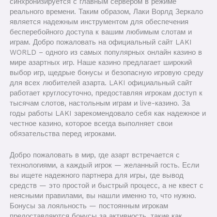
синхронизируется с главным сервером в режиме
реального времени. Таким образом, Лаки Ворлд Зеркало
является надежным инструментом для обеспечения
бесперебойного доступа к вашим любимым слотам и
играм. Добро пожаловать на официальный сайт LAKI
WORLD – одного из самых популярных онлайн казино в
мире азартных игр. Наше казино предлагает широкий
выбор игр, щедрые бонусы и безопасную игровую среду
для всех любителей азарта. LAKI официальный сайт
работает круглосуточно, предоставляя игрокам доступ к
тысячам слотов, настольным играм и live-казино. За
годы работы LAKI зарекомендовало себя как надежное и
честное казино, которое всегда выполняет свои
обязательства перед игроками.
Добро пожаловать в мир, где азарт встречается с
технологиями, а каждый игрок — желанный гость. Если
вы ищете надежного партнера для игры, где вывод
средств — это простой и быстрый процесс, а не квест с
неясными правилами, вы нашли именно то, что нужно.
Бонусы за лояльность — постоянным игрокам
предоставляются бонусы за активность, такие как