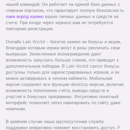
нашей командой. Он работает на единой базе данных с
главным порталом, что гарантирует полную безопасность
лаки ворлд казино
ваших личных данных и средств на
счете. При входе через зеркало вам не потребуется
повторная регистрация.
Онлайн Laki World – богатое казино на бонусы и акции,
благодаря которым игроки могут в разы увеличить свои
выигрыши. Зачисленные вознаграждение дают
возможность запускать больше спинов, что приводит к
дополнительным победам. В Laki World casino бонусы
доступны только для зарегистрированных игроков, и их
можно активировать в личном кабинете. Мобильная
версия сохраняет все функции desktop-версии, включая
возможность пополнения счёта, вывода средств и
участия в бонусных программах. Интуитивно понятный
интерфейс позволяет легко навигировать по сайту даже
новичкам.
В крайнем случае наша круглосуточная служба
поддержки оперативно поможет восстановить доступ. У