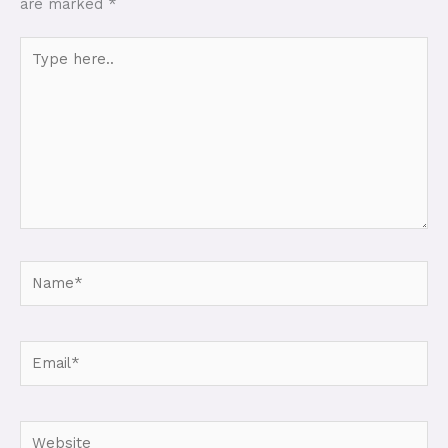
are marked
*
Type
here..
Name*
Email*
Website