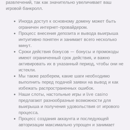
развлечений, так как значительно увеличивает ваш
игровой банкролл.
Иногда доступ к основному домену может быть
ограничен интернет-провайдером.
Процесс внесения депозита и вывода выигрыша
интуитивно понятен и занимает всего несколько
минут.
Сроки действия бонусов — бонусы и промокоды
имеют ограниченный срок действия, и важно
активировать их в указанный период, чтобы они не
истекли.
Мы также разберем, какие шаги необходимо
выполнить перед подачей заявки на вывод и как
избежать распространенных ошибок.
Наши слоты, настольные игры и live casino
предлагают разнообразные возможности для
выигрыша и получения удовольствия от игрового
процесса.
Процесс создания аккаунта и последующей
авторизации максимально упрощен и занимает