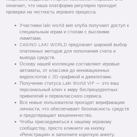
означает, что наша платформа регулярно проходит
проверки на честность игрового процесса.
Участники laki world вип клуба получают доступ к
специальным играм и столам с высокими
лимитами.
CASINO LAKI WORLD предлагает широкий выбор
платежных методов для пополнения счета и
вывода средств.
Основу нашей коллекции составляют игровые
автоматы, от классики до инновационных
видеослотов с 3D-графикой и джекпотами.
Получение статуса Laki World VIP — это ваш
персональный ключ к миру беспрецедентных
привилегий и первоклассного сервиса.
Все новые пользователи проходят верификацию
личности, что обеспечивает безопасность средств
и предотвращает мошенничество.
Чтобы присоединиться к нашему игровому
сообществу, просто кликните на кнопку
«Регистрация» и заполните короткую анкету.