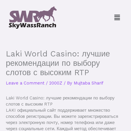
Skip
to
Menu
content
Laki World Casino: лучшие
рекомендации по выбору
слотов с высоким RTP
Leave a Comment
/
2000Z
/ By
Mujtaba Sharif
Laki World Casino: лучшие рекомендации по выбору
слотов с высоким RTP
LAKI официальный сайт поддерживает множество
способов регистрации. Вы можете зарегистрироваться
через электронную почту, номер телефона или даже
через социальные сети. Каждый метод обеспечивает