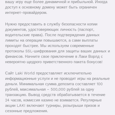
вашу игру еще более динамичной и прибыльной. Иногда
доступ к основному домену может быть ограничен
интернет-провайдером.
Нужно предоставить в службу безопасности копии
документов, удостоверяющих личность (паспорт,
водительские права). После подтверждения данных
лимиты на операции повышаются, а сами выплаты
проходят быстрее. Мы используем современные
протоколы SSL-шифрования для защиты ваших данных и
финансов. Начните свое приключение в Лаки Ворлд с
невероятно щедрого приветственного пакета бонусов!
Сайт Laki World предоставляет исключительно
информационные услуги и не проводит игры на реальные
деньги. Минимальная сумма депозита составляет 100
рублей, максимальная – 500,000 рублей за одну
транзакцию. Вывод средств обрабатывается в течение
24 часов, комиссия казино не взимается. Регулярные
акции LAKI включают турниры, розыгрыши призов и
сезонные предложения.