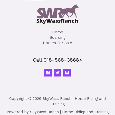
Home
Boarding
Horses For Sale
Call 918-568-3868>
Copyright © 2026 SkyWass Ranch | Horse Riding and
Training
Powered by SkyWass Ranch | Horse Riding and Training