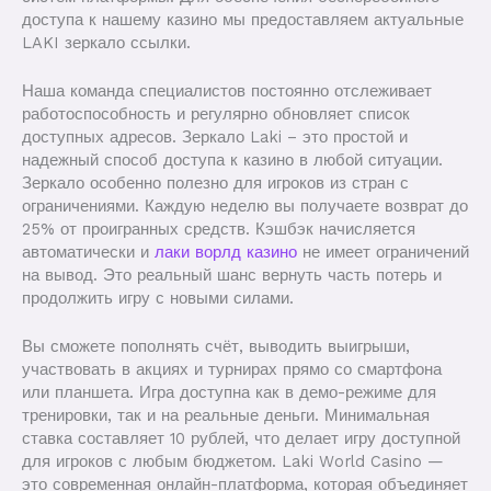
доступа к нашему казино мы предоставляем актуальные
LAKI зеркало ссылки.
Наша команда специалистов постоянно отслеживает
работоспособность и регулярно обновляет список
доступных адресов. Зеркало Laki – это простой и
надежный способ доступа к казино в любой ситуации.
Зеркало особенно полезно для игроков из стран с
ограничениями. Каждую неделю вы получаете возврат до
25% от проигранных средств. Кэшбэк начисляется
автоматически и
лаки ворлд казино
не имеет ограничений
на вывод. Это реальный шанс вернуть часть потерь и
продолжить игру с новыми силами.
Вы сможете пополнять счёт, выводить выигрыши,
участвовать в акциях и турнирах прямо со смартфона
или планшета. Игра доступна как в демо-режиме для
тренировки, так и на реальные деньги. Минимальная
ставка составляет 10 рублей, что делает игру доступной
для игроков с любым бюджетом. Laki World Casino —
это современная онлайн-платформа, которая объединяет