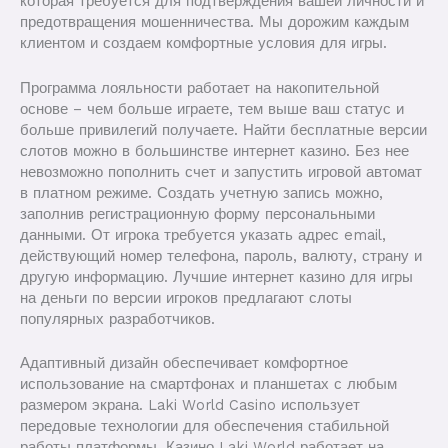
которая требуется для подтверждения вашей личности и
предотвращения мошенничества. Мы дорожим каждым
клиентом и создаем комфортные условия для игры.
Программа лояльности работает на накопительной
основе – чем больше играете, тем выше ваш статус и
больше привилегий получаете. Найти бесплатные версии
слотов можно в большинстве интернет казино. Без нее
невозможно пополнить счет и запустить игровой автомат
в платном режиме. Создать учетную запись можно,
заполнив регистрационную форму персональными
данными. От игрока требуется указать адрес email,
действующий номер телефона, пароль, валюту, страну и
другую информацию. Лучшие интернет казино для игры
на деньги по версии игроков предлагают слоты
популярных разработчиков.
Адаптивный дизайн обеспечивает комфортное
использование на смартфонах и планшетах с любым
размером экрана. Laki World Casino использует
передовые технологии для обеспечения стабильной
работы платформы. Казино Laki World работает на