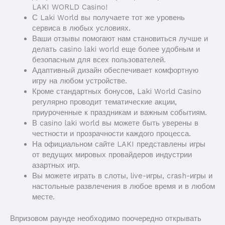
LAKI WORLD Casino!
С Laki World вы получаете тот же уровень
сервиса в любых условиях.
Ваши отзывы помогают нам становиться лучше и
делать casino laki world еще более удобным и
безопасным для всех пользователей.
Адаптивный дизайн обеспечивает комфортную
игру на любом устройстве.
Кроме стандартных бонусов, Laki World Casino
регулярно проводит тематические акции,
приуроченные к праздникам и важным событиям.
В casino laki world вы можете быть уверены в
честности и прозрачности каждого процесса.
На официальном сайте LAKI представлены игры
от ведущих мировых провайдеров индустрии
азартных игр.
Вы можете играть в слоты, live-игры, crash-игры и
настольные развлечения в любое время и в любом
месте.
Впризовом раунде необходимо поочередно открывать