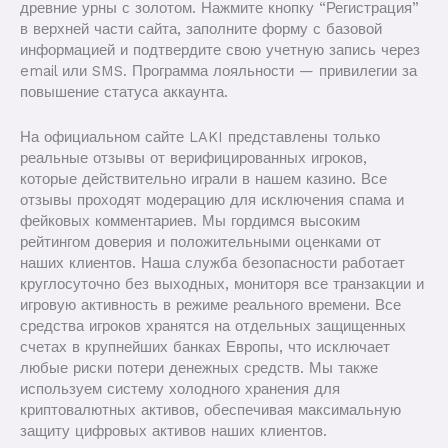
древние урны с золотом. Нажмите кнопку “Регистрация”
в верхней части сайта, заполните форму с базовой
информацией и подтвердите свою учетную запись через
email или SMS. Программа лояльности — привилегии за
повышение статуса аккаунта.
На официальном сайте LAKI представлены только
реальные отзывы от верифицированных игроков,
которые действительно играли в нашем казино. Все
отзывы проходят модерацию для исключения спама и
фейковых комментариев. Мы гордимся высоким
рейтингом доверия и положительными оценками от
наших клиентов. Наша служба безопасности работает
круглосуточно без выходных, мониторя все транзакции и
игровую активность в режиме реального времени. Все
средства игроков хранятся на отдельных защищенных
счетах в крупнейших банках Европы, что исключает
любые риски потери денежных средств. Мы также
используем систему холодного хранения для
криптовалютных активов, обеспечивая максимальную
защиту цифровых активов наших клиентов.