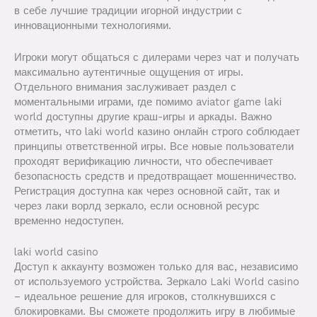
в себе лучшие традиции игорной индустрии с
инновационными технологиями.
Игроки могут общаться с дилерами через чат и получать
максимально аутентичные ощущения от игры.
Отдельного внимания заслуживает раздел с
моментальными играми, где помимо aviator game laki
world доступны другие краш-игры и аркады. Важно
отметить, что laki world казино онлайн строго соблюдает
принципы ответственной игры. Все новые пользователи
проходят верификацию личности, что обеспечивает
безопасность средств и предотвращает мошенничество.
Регистрация доступна как через основной сайт, так и
через лаки ворлд зеркало, если основной ресурс
временно недоступен.
laki world casino
Доступ к аккаунту возможен только для вас, независимо
от используемого устройства. Зеркало Laki World casino
– идеальное решение для игроков, столкнувшихся с
блокировками. Вы сможете продолжить игру в любимые