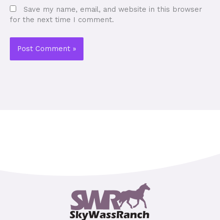
Save my name, email, and website in this browser
for the next time I comment.