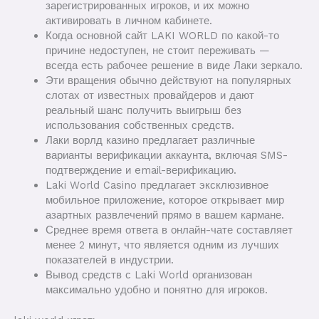
зарегистрированных игроков, и их можно
активировать в личном кабинете.
Когда основной сайт LAKI WORLD по какой-то
причине недоступен, не стоит переживать —
всегда есть рабочее решение в виде Лаки зеркало.
Эти вращения обычно действуют на популярных
слотах от известных провайдеров и дают
реальный шанс получить выигрыш без
использования собственных средств.
Лаки ворлд казино предлагает различные
варианты верификации аккаунта, включая SMS-
подтверждение и email-верификацию.
Laki World Casino предлагает эксклюзивное
мобильное приложение, которое открывает мир
азартных развлечений прямо в вашем кармане.
Среднее время ответа в онлайн-чате составляет
менее 2 минут, что является одним из лучших
показателей в индустрии.
Вывод средств с Laki World организован
максимально удобно и понятно для игроков.