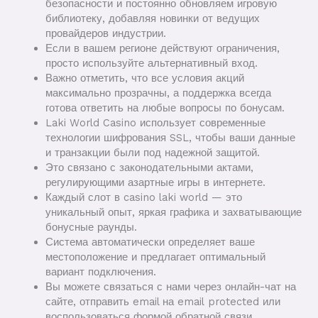
безопасности и постоянно обновляем игровую
библиотеку, добавляя новинки от ведущих
провайдеров индустрии.
Если в вашем регионе действуют ограничения,
просто используйте альтернативный вход.
Важно отметить, что все условия акций
максимально прозрачны, а поддержка всегда
готова ответить на любые вопросы по бонусам.
Laki World Casino использует современные
технологии шифрования SSL, чтобы ваши данные
и транзакции были под надежной защитой.
Это связано с законодательными актами,
регулирующими азартные игры в интернете.
Каждый слот в casino laki world — это
уникальный опыт, яркая графика и захватывающие
бонусные раунды.
Система автоматически определяет ваше
местоположение и предлагает оптимальный
вариант подключения.
Вы можете связаться с нами через онлайн-чат на
сайте, отправить email на email protected или
воспользоваться формой обратной связи.