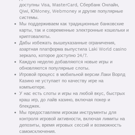
доступны Visa, MasterCard, Сбербанк Онлайн,
Qiwi, ЮMoney, Webmoney и другие популярные
системы.
Мы поддерживаем как традиционные банковские
карты, так и современные электронные кошельки и
криптовалюты.
Дабы избежать вышеуказанные ограничения,
азартная платформа выпустила Laki World casino
зеркало, которое доступно 24/7.
Каждую неделю добавляются новые игры и
обновляются популярные слоты.
Игровой процесс в мобильной версии Лаки Ворлд
Казино не уступает по качеству игре на
компьютере.
У нас есть слоты и игры на любой вкус, быстрых
краш игр, до лайв казино, включая покер и
блекджек.
Мы предоставляем игрокам инструменты для
контроля игровой активности, включая лимиты на
депозиты, время игровых сессий и возможность
самоисключения.