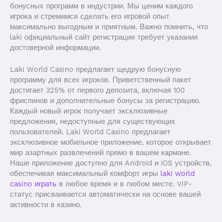
бонусных программ в индустрии. Мы ценим каждого
игрока и стремимся сделать его игровой опыт
максимально выгодным и приятным. Важно помнить, что
laki официальный сайт регистрация требует указания
достоверной информации.
Laki World Casino предлагает щедрую бонусную
программу для всех игроков. Приветственный пакет
достигает 325% от первого депозита, включая 100
фриспинов и дополнительные бонусы за регистрацию.
Каждый новый игрок получает эксклюзивные
предложения, недоступные для существующих
пользователей. Laki World Casino предлагает
эксклюзивное мобильное приложение, которое открывает
мир азартных развлечений прямо в вашем кармане.
Наше приложение доступно для Android и iOS устройств,
обеспечивая максимальный комфорт игры
laki world
casino играть
в любое время и в любом месте. VIP-
статус присваивается автоматически на основе вашей
активности в казино.