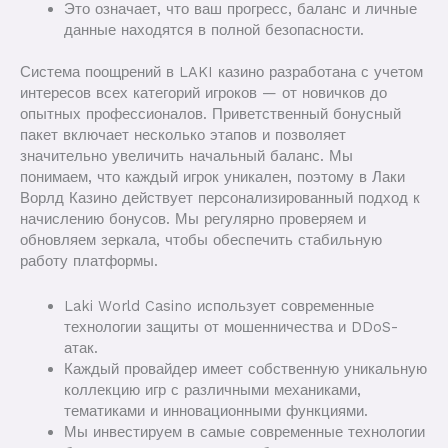
Это означает, что ваш прогресс, баланс и личные
данные находятся в полной безопасности.
Система поощрений в LAKI казино разработана с учетом
интересов всех категорий игроков — от новичков до
опытных профессионалов. Приветственный бонусный
пакет включает несколько этапов и позволяет
значительно увеличить начальный баланс. Мы
понимаем, что каждый игрок уникален, поэтому в Лаки
Ворлд Казино действует персонализированный подход к
начислению бонусов. Мы регулярно проверяем и
обновляем зеркала, чтобы обеспечить стабильную
работу платформы.
Laki World Casino использует современные
технологии защиты от мошенничества и DDoS-
атак.
Каждый провайдер имеет собственную уникальную
коллекцию игр с различными механиками,
тематиками и инновационными функциями.
Мы инвестируем в самые современные технологии