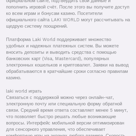
официальном сайте, подтвердить свои данные и
пополнить игровой счёт. После этого вы получите доступ
ко всем играм и бонусам казино. Посетители
официального сайта LAKI WORLD могут рассчитывать на
щедрую систему поощрений.
Платформа Laki World поддерживает множество
удобных и надежных платежных систем. Вы можете
вносить депозиты и выводить средства с помощью
банковских карт (Visa, Mastercard), популярных
электронных кошельков и криптовалют. Заявки на вывод
обрабатываются в кратчайшие сроки согласно правилам
казино.
laki world играть
Связаться с поддержкой можно через онлайн-чат,
электронную почту или специальную форму обратной
связи. Средний время ответа составляет менее 5 минут,
что позволяет быстро решать любые возникающие
вопросы. Интерфейс мобильной версии оптимизирован
для сенсорного управления, что обеспечивает
комфортную игру на экранах любого размера. Скорость