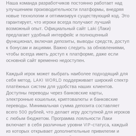
Наша команда разработчиков постоянно работает над
улучшением производительности платформы, внедряя
новые технологии и оптимизируя существующий код. Это
гарантирует, что игроки всегда получают лучший
возможный опыт. Официальный сайт Laki (Лаки)
предлагает удобный интерфейс и полноценный
функционал, включая депозиты, выводы средств, доступ
к бонусам и акциями. Важно следить за обновлениями,
чтобы всегда иметь доступ к платформе, даже если
основной сайт временно недоступен.
Каждый игрок может выбрать наиболее подходящий для
себя метод. LAKI WORLD поддерживает широкий спектр
платёжных систем для удобства наших клиентов.
Доступны переводы через банковские карты,
электронные кошельки, криптовалюты и банковские
переводы. Минимальная сумма депозита составляет
всего 500 рублей, что делает игру доступной для игроков
с любым бюджетом. Программа лояльности Лаки
включает в себя различные уровни VIP-статуса, каждый
из которых открывает дополнительные привилегии и