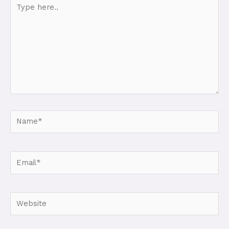
Type
here..
Name*
Email*
Website