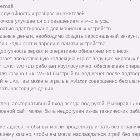
email.
 случайность и разброс множителей.
очков улучшается с повышением VIP-статуса.
ностью адаптировано для мобильных устройств.
альные деньги, необходимо создать персональный аккаунт.
ин-коды карт и пароли в памяти устройства.
ступность зеркал и оперативно обновляем их список.
агает впечатляющую коллекцию игр от ведущих мировых п
 LAKI WORLD работает круглосуточно, обеспечивая опера
для казино Laki World быстрый вывод денег после подтве
те LAKI вы можете играть в Aviator совершенно бесплат
вать настоящие деньги.
пен, альтернативный вход всегда под рукой. Выбирая Lak
новной сайт может быть недоступен из-за технических раб
е адреса, чтобы вы могли продолжать играть без огранич
ашему казино, чтобы вы могли наслаждаться игрой без пе