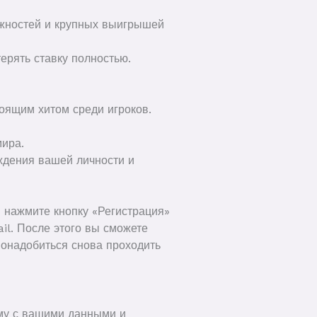
ожностей и крупных выигрышей
ерять ставку полностью.
тоящим хитом среди игроков.
мира.
ждения вашей личности и
и нажмите кнопку «Регистрация»
il. После этого вы сможете
 понадобиться снова проходить
рму с вашими данными и