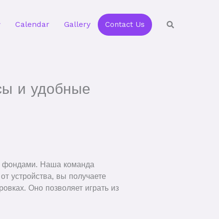
Calendar
Gallery
Contact Us
сы и удобные
и фондами. Наша команда
от устройства, вы получаете
овках. Оно позволяет играть из