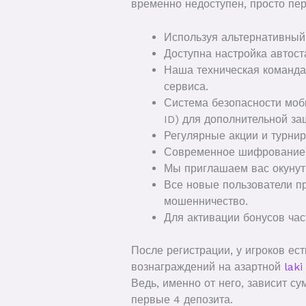
временно недоступен, просто пе
Используя альтернативный 
Доступна настройка автос
Наша техническая команда 
сервиса.
Система безопасности моб
ID) для дополнительной за
Регулярные акции и турнир
Современное шифрование 
Мы приглашаем вас окунут
Все новые пользователи пр
мошенничество.
Для активации бонусов част
После регистрации, у игроков ес
вознаграждений на азартной
laki
Ведь, именно от него, зависит с
первые 4 депозита.