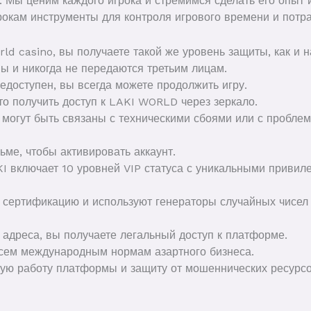
 Мы ценим каждого игрока и стремимся сделать его опыт
окам инструменты для контроля игрового времени и потра
ld casino, вы получаете такой же уровень защиты, как и н
 и никогда не передаются третьим лицам.
едоступен, вы всегда можете продолжить игру.
сто получить доступ к LAKI WORLD через зеркало.
 могут быть связаны с техническими сбоями или с пробле
ьме, чтобы активировать аккаунт.
I включает 10 уровней VIP статуса с уникальными приви
 сертификацию и используют генераторы случайных чисел
адреса, вы получаете легальный доступ к платформе.
всем международным нормам азартного бизнеса.
ную работу платформы и защиту от мошеннических ресурсо