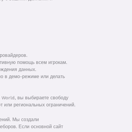
ровайдеров.
тивную помощь всем игрокам.
рждения данных.
но в демо-режиме или делать
i World, вы выбираете свободу
от или региональных ограничений.
ений. Мы создали
реборов. Если основной сайт