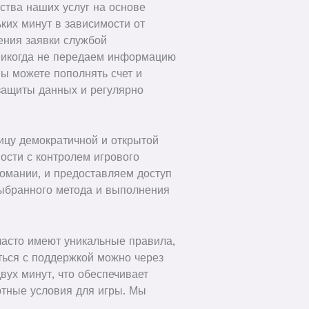
ства наших услуг на основе
ких минут в зависимости от
ения заявки службой
никогда не передаем информацию
вы можете пополнять счет и
защиты данных и регулярно
ницу демократичной и открытой
ости с контролем игрового
омании, и предоставляем доступ
выбранного метода и выполнения
часто имеют уникальные правила,
ься с поддержкой можно через
двух минут, что обеспечивает
тные условия для игры. Мы