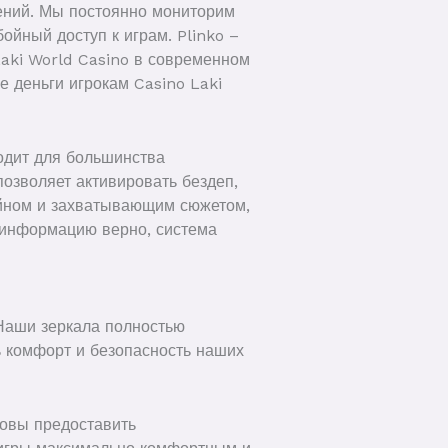
чений. Мы постоянно мониторим
ойный доступ к играм. Plinko –
Laki World Casino в современном
 деньги игрокам Casino Laki
ходит для большинства
позволяет активировать бездеп,
айном и захватывающим сюжетом,
ю информацию верно, система
 Наши зеркала полностью
ь комфорт и безопасность наших
товы предоставить