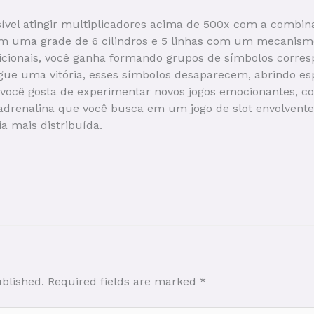
sível atingir multiplicadores acima de 500x com a combin
 em uma grade de 6 cilindros e 5 linhas com um mecani
icionais, você ganha formando grupos de símbolos corres
ue uma vitória, esses símbolos desaparecem, abrindo es
 você gosta de experimentar novos jogos emocionantes, co
drenalina que você busca em um jogo de slot envolvente
a mais distribuída.
ublished.
Required fields are marked
*