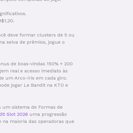
nificativos.
$1,20.
ocê deve formar clusters de 5 ou
ma selva de prêmios, jogue o
bónus de boas-vindas 150% + 200
gem real e acesso imediato às
te um Arco-íris em cada giro.
ode jogar Le Bandit na KTO e
iza um sistema de Formas de
it Slot 2026
uma progressão
 na maioria das operadoras que