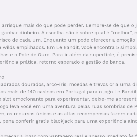
o arrisque mais do que pode perder. Lembre-se de que o 
ganhar dinheiro. A escolha não é sobre qual é “melhor”, 
ao risco de cada um. Enquanto um pode oferecer a emoção 
de wilds empilhados. Em Le Bandit, você encontra 5 símbolo
lhas e o Pote de Ouro. Para ir além da superfície, é preci
riência prática, retorno esperado e gestão de banca.
mo
drados dourados, arco-íris, moedas e trevos cria uma d
s mais de 140 casinos em Portugal para o jogo Le Bandit, 
e slot emocionante para experimentar, deixe-me apresent
jogo leva você em uma aventura pelas ruas sombrias de 
, os recursos únicos e as altas recompensas fazem cada g
 pena conferir gratis blackjack para uma experiência ain
começar a jogar com vantagem real e acesso imediato às 