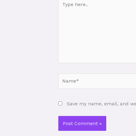
Type
here..
Name*
Save my name, email, and web