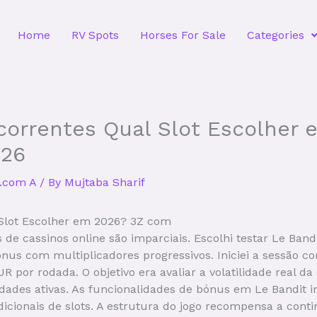
Home
RV Spots
Horses For Sale
Categories
correntes Qual Slot Escolher
026
n.com A
/ By
Mujtaba Sharif
 Slot Escolher em 2026? 3Z com
es de cassinos online são imparciais. Escolhi testar Le Ba
nus com multiplicadores progressivos. Iniciei a sessão 
R por rodada. O objetivo era avaliar a volatilidade real da
dades ativas. As funcionalidades de bónus em Le Bandit 
icionais de slots. A estrutura do jogo recompensa a cont