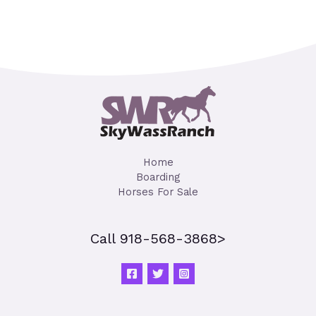
Home
Boarding
Horses For Sale
Call 918-568-3868>