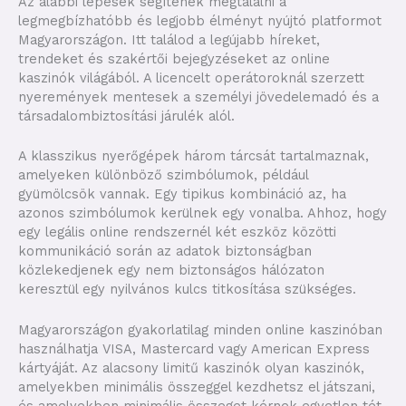
Az alábbi lépések segítenek megtalálni a
legmegbízhatóbb és legjobb élményt nyújtó platformot
Magyarországon. Itt találod a legújabb híreket,
trendeket és szakértői bejegyzéseket az online
kaszinók világából. A licencelt operátoroknál szerzett
nyeremények mentesek a személyi jövedelemadó és a
társadalombiztosítási járulék alól.
A klasszikus nyerőgépek három tárcsát tartalmaznak,
amelyeken különböző szimbólumok, például
gyümölcsök vannak. Egy tipikus kombináció az, ha
azonos szimbólumok kerülnek egy vonalba. Ahhoz, hogy
egy legális online rendszernél két eszköz közötti
kommunikáció során az adatok biztonságban
közlekedjenek egy nem biztonságos hálózaton
keresztül egy nyilvános kulcs titkosítása szükséges.
Magyarországon gyakorlatilag minden online kaszinóban
használhatja VISA, Mastercard vagy American Express
kártyáját. Az alacsony limitű kaszinók olyan kaszinók,
amelyekben minimális összeggel kezdhetsz el játszani,
és amelyekben minimális összeget kérnek egyetlen tét