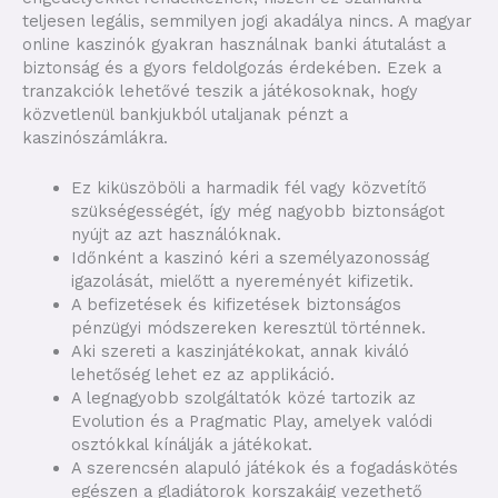
teljesen legális, semmilyen jogi akadálya nincs. A magyar
online k͏aszinók gyakran haszná͏lnak banki ͏átutalást a
biztonság és a gyors fel͏do͏lg͏ozás érdekében. Ezek a
tranzakciók lehető͏vé teszik a játékosoknak, ho͏gy
közvetlenül ban͏kjukból utaljanak pénzt a
kaszinószá͏mlákra.
Ez kiküszöböli a harmadik fél vagy közvetítő
szükségességét, így még nagyobb biztonságot
nyújt az azt használóknak.
Időnként a kaszinó kéri a személyazonosság
igazolását, mielőtt a nyereményét kifizetik.
A befizetések és kifizetések biztonságos
pénzügyi módszereken keresztül történnek.
Aki szereti a kaszinjátékokat, annak kiváló
lehetőség lehet ez az applikáció.
A legnagyobb szolgáltatók közé tartozik az
Evolution és a Pragmatic Play, amelyek valódi
osztókkal kínálják a játékokat.
A szerencsén alapuló játékok és a fogadáskötés
egészen a gladiátorok korszakáig vezethető