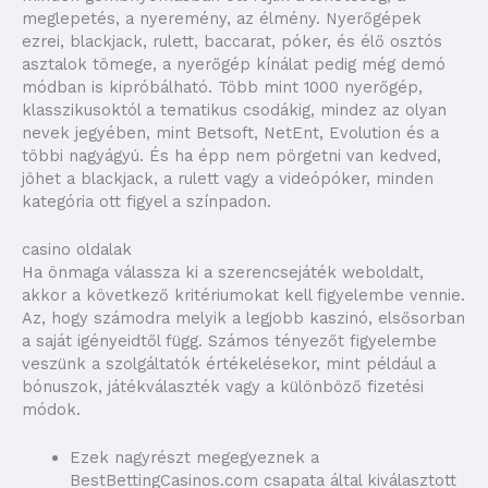
meglepetés, a nyeremény, az élmény. Nyerőgépek
ezrei, blackjack, rulett, baccarat, póker, és élő osztós
asztalok tömege, a nyerőgép kínálat pedig még demó
módban is kipróbálható. Több mint 1000 nyerőgép,
klasszikusoktól a tematikus csodákig, mindez az olyan
nevek jegyében, mint Betsoft, NetEnt, Evolution és a
többi nagyágyú. És ha épp nem pörgetni van kedved,
jöhet a blackjack, a rulett vagy a videópóker, minden
kategória ott figyel a színpadon.
casino oldalak
Ha önmaga válassza ki a szerencsejáték weboldalt,
akkor a következő kritériumokat kell figyelembe vennie.
Az, hogy számodra melyik a legjobb kaszinó, elsősorban
a saját igényeidtől függ. Számos tényezőt figyelembe
veszünk a szolgáltatók értékelésekor, mint például a
bónuszok, játékválaszték vagy a különböző fizetési
módok.
Ezek nagyrészt megegyeznek a
BestBettingCasinos.com csapata által kiválasztott