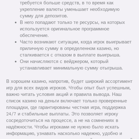
требуется больше средств, в то время как
укрепление валюты уменьшает необходимую
сумму для депозитов.
В него попадают только те ресурсы, на которых
используется оригинальное программное
обеспечение.
Часто возникают ситуации, когда игрок выигрывает
приличную сумму в определенном казино, но
сталкивается с отказом в выплате выигрыша.
Они начисляются с вейджером, который
устанавливает минимальную сумму отыгрыша.
В хорошем казино, напротив, будет широкий ассортимент
игр для всех видов игроков. Чтобы опыт был успешным,
важно читать условия акций и правила вывода. Наш
список казино на деньги включает только проверенные
площадки, где гарантированы честная игра, поддержка
24/7 и стабильные выплаты. Это позволяет игроку
сосредоточиться на процессе, а не на сомнениях в
надёжности. Чтобы игроками не нужно было искать
информацию, узнавать насколько надежно, удобно и