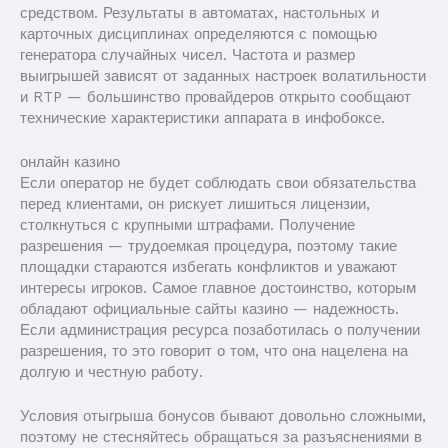
средством. Результаты в автоматах, настольных и
карточных дисциплинах определяются с помощью
генератора случайных чисел. Частота и размер
выигрышей зависят от заданных настроек волатильности
и RTP — большинство провайдеров открыто сообщают
технические характеристики аппарата в инфобоксе.
онлайн казино
Если оператор не будет соблюдать свои обязательства
перед клиентами, он рискует лишиться лицензии,
столкнуться с крупными штрафами. Получение
разрешения — трудоемкая процедура, поэтому такие
площадки стараются избегать конфликтов и уважают
интересы игроков. Самое главное достоинство, которым
обладают официальные сайты казино — надежность.
Если администрация ресурса позаботилась о получении
разрешения, то это говорит о том, что она нацелена на
долгую и честную работу.
Условия отыгрыша бонусов бывают довольно сложными,
поэтому не стесняйтесь обращаться за разъяснениями в