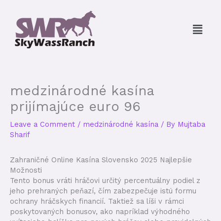
Skip
to
Menu
content
medzinárodné kasína
prijímajúce euro 96
Leave a Comment
/
medzinárodné kasína
/ By
Mujtaba
Sharif
Zahraničné Online Kasína Slovensko 2025 Najlepšie
Možnosti
Tento bonus vráti hráčovi určitý percentuálny podiel z
jeho prehraných peňazí, čím zabezpečuje istú formu
ochrany hráčskych financií. Taktiež sa líši v rámci
poskytovaných bonusov, ako napríklad výhodného