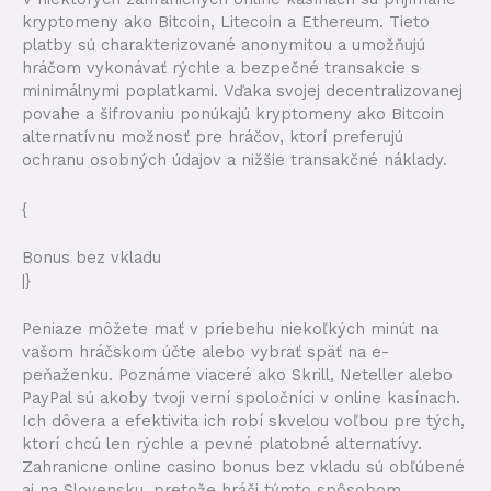
kryptomeny ako Bitcoin, Litecoin a Ethereum. Tieto
platby sú charakterizované anonymitou a umožňujú
hráčom vykonávať rýchle a bezpečné transakcie s
minimálnymi poplatkami. Vďaka svojej decentralizovanej
povahe a šifrovaniu ponúkajú kryptomeny ako Bitcoin
alternatívnu možnosť pre hráčov, ktorí preferujú
ochranu osobných údajov a nižšie transakčné náklady.
{
Bonus bez vkladu
|}
Peniaze môžete mať v priebehu niekoľkých minút na
vašom hráčskom účte alebo vybrať späť na e-
peňaženku. Poznáme viaceré ako Skrill, Neteller alebo
PayPal sú akoby tvoji verní spoločníci v online kasínach.
Ich dôvera a efektivita ich robí skvelou voľbou pre tých,
ktorí chcú len rýchle a pevné platobné alternatívy.
Zahranicne online casino bonus bez vkladu sú obľúbené
aj na Slovensku, pretože hráči týmto spôsobom