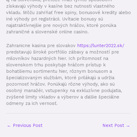
získavajú výhody v kasíne bez nutnosti vlastného
vkladu. Môžu zahŕňať free spiny, bonusové kredity alebo
iné výhody pri registrácii. Uvítacie bonusy sú
najatraktívnejšie pre nových hráčov, ktoré ponúka
zahraničné a slovenské online casino.
Zahranicne kasina pre slovakov
https://lunter2022.sk/
predstavujú široké portfólio zábavy a možností pre
milovníkov hazardných hier. Ich prítomnosť na
slovenskom trhu poskytuje hráčom prístup k
bohatšiemu sortimentu hier, rôznym bonusom a
špecializovaným službám, ktoré prilákajú a udržia
pozornosť hráčov. Ponúkajú rôzne výhody, ako sú
osobný manažér, vstupenky na exkluzívne podujatia,
zvýšené limity vkladov a výberov a ďalšie špeciálne
odmeny za ich vernosť.
←
Previous Post
Next Post
→