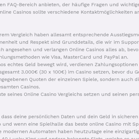
en FAQ-Bereich anbieten, der häufige Fragen und wichtig
line Casinos sollte verschiedene Kontaktmöglichkeiten 
erem Vergleich haben allesamt entsprechende Ausstiegsmö
enheit und Respekt sind Grunddetails, die wir im Support
h angesehen und verlangen Online Casinos alles ab, bevor 
ahlungsmethoden wie Visa, MasterCard und PayPal an.
inos echtes Geld bewegt wird, verdienen Zahlungsoptione
sgesamt 3.000€ (30 x 100€) im Casino setzen, bevor du G
angegebenen Quoten der einzelnen Spiele, sondern auch di
samten Casinos.
e seines Online Casino Vergleichs setzen und seinen pers
, dass deine persönlichen Daten und dein Geld in sichere
 und wenn eine Spielhalle das beste online Casino mit Sp
Die modernen Automaten haben heutzutage eine einzigartig
 40 Lucky King und andere bekannte Slots, welche es auc