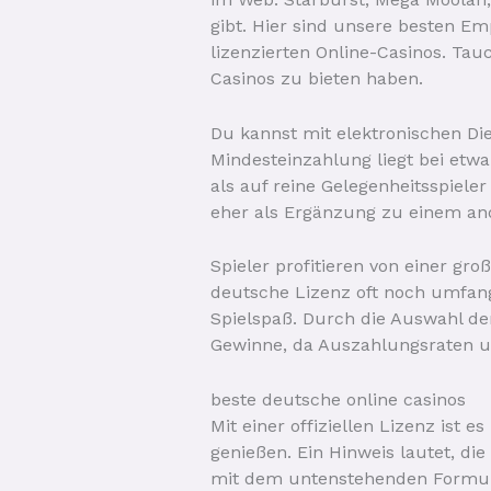
gibt. Hier sind unsere besten Em
lizenzierten Online-Casinos. Tau
Casinos zu bieten haben.
Du kannst mit elektronischen Di
Mindesteinzahlung liegt bei etwa
als auf reine Gelegenheitsspieler
eher als Ergänzung zu einem and
Spieler profitieren von einer gr
deutsche Lizenz oft noch umfang
Spielspaß. Durch die Auswahl de
Gewinne, da Auszahlungsraten u
beste deutsche online casinos
Mit einer offiziellen Lizenz ist 
genießen. Ein Hinweis lautet, d
mit dem untenstehenden Formula