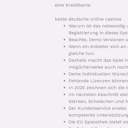
eine Kreditkarte.
beste deutsche online casinos
Warum ist das notwendig u
Registrierung in dieses 
Beachte, Demo Versionen s
Wenn ein Anbieter sich an 
gleiche tun.
Deshalb macht das Spiel mi
möglicherweise auch noch 
Deine individuellen Wünsch
Fehlende Lizenzen können 
In 2025 zeichnen sich die
Im nächsten Abschnitt stell
Stärken, Schwächen und ha
Der Kundenservice erwies s
kompetente Unterstützung 
Die EU Spielothek bietet e