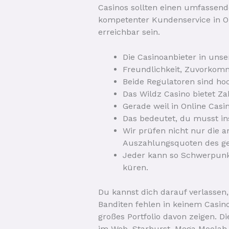
Casinos sollten einen umfassend
kompetenter Kundenservice in On
erreichbar sein.
Die Casinoanbieter in uns
Freundlichkeit, Zuvorkomm
Beide Regulatoren sind hoc
Das Wildz Casino bietet Z
Gerade weil in Online Cas
Das bedeutet, du musst in
Wir prüfen nicht nur die 
Auszahlungsquoten des ge
Jeder kann so Schwerpunkt
küren.
Du kannst dich darauf verlassen
Banditen fehlen in keinem Casino
großes Portfolio davon zeigen. 
im Web. Starburst, Mega Moolah,