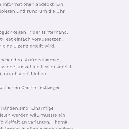
e Informationen abdeckt. Ein
anbieten und rund um die Uhr
glichkeiten in der Hinterhand.
-Test einfach voraussetzen.
eine Lizenz erteilt wird.
n besondere Aufmerksamkeit.
ewinne auszahlen lassen kannst.
e durchschnittlichen
önlichen Casino Testsieger
n Händen sind. Einarmige
ielen werden will, müsste ein
e Vielfalt an Varianten, Thema
h immer in allen besten Casinos