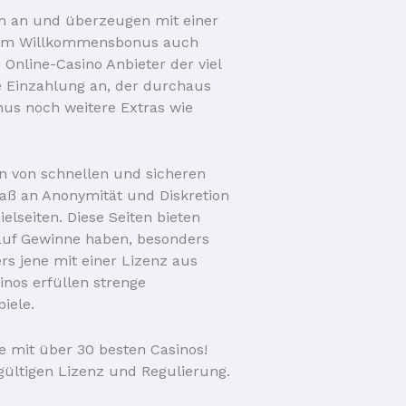
en an und überzeugen mit einer
n dem Willkommensbonus auch
nline-Casino Anbieter der viel
te Einzahlung an, der durchaus
nus noch weitere Extras wie
ren von schnellen und sicheren
aß an Anonymität und Diskretion
lseiten. Diese Seiten bieten
 auf Gewinne haben, besonders
rs jene mit einer Lizenz aus
inos erfüllen strenge
iele.
e mit über 30 besten Casinos!
gültigen Lizenz und Regulierung.