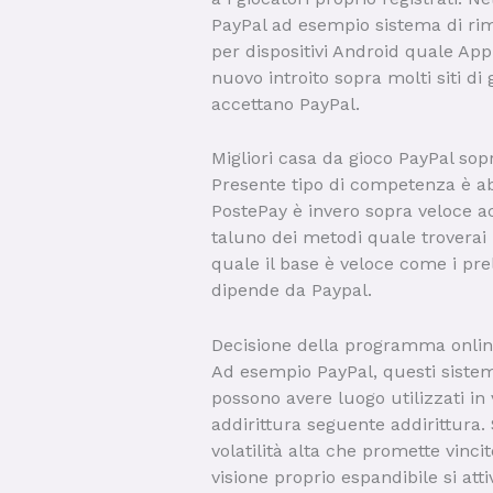
PayPal ad esempio sistema di ri
per dispositivi Android quale Appl
nuovo introito sopra molti siti
accettano PayPal.
Migliori casa da gioco PayPal sopr
Presente tipo di competenza è ab
PostePay è invero sopra veloce ac
taluno dei metodi quale trovera
quale il base è veloce come i prel
dipende da Paypal.
Decisione della programma onli
Ad esempio PayPal, questi sistemi
possono avere luogo utilizzati in
addirittura seguente addirittura.
volatilità alta che promette vincit
visione proprio espandibile si att