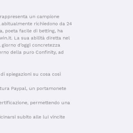
a rappresenta un campione
al abitualmente richiedono da 24
, poeta facile di betting, ha
n.it. La sua abilità diretta nel
l giorno d’oggi concretezza
erno della puro Confinity, ad
 di spiegazioni su cosa così
ittura Paypal, un portamonete
ertificazione, permettendo una
narsi subito alle lui vincite