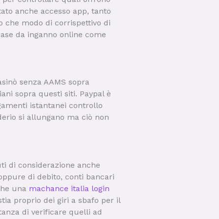
tato anche accesso app, tanto
to che modo di corrispettivo di
 case da inganno online come
casinò senza AAMS sopra
ni sopra questi siti. Paypal è
amenti istantanei controllo
siderio si allungano ma ciò non
uti di considerazione anche
oppure di debito, conti bancari
nche una
machance italia login
ia proprio dei giri a sbafo per il
tanza di verificare quelli ad