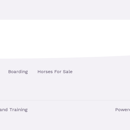
Boarding
Horses For Sale
and Training
Powere