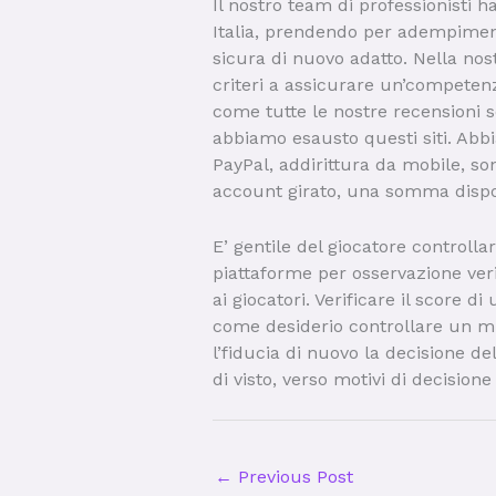
Il nostro team di professionisti 
Italia, prendendo per adempiment
sicura di nuovo adatto. Nella nos
criteri a assicurare un’competenz
come tutte le nostre recensioni 
abbiamo esausto questi siti. Abb
PayPal, addirittura da mobile, so
account girato, una somma disponi
E’ gentile del giocatore controll
piattaforme per osservazione veri
ai giocatori. Verificare il score 
come desiderio controllare un mu
l’fiducia di nuovo la decisione 
di visto, verso motivi di decision
←
Previous Post