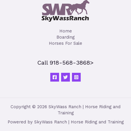
Home
Boarding
Horses For Sale
Call 918-568-3868>
Copyright © 2026 SkyWass Ranch | Horse Riding and
Training
Powered by SkyWass Ranch | Horse Riding and Training