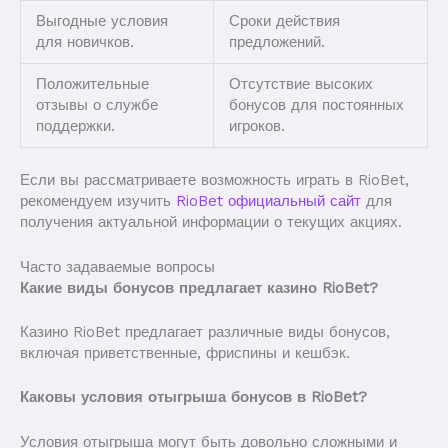
Выгодные условия
Сроки действия
для новичков.
предложений.
Положительные
Отсутствие высоких
отзывы о службе
бонусов для постоянных
поддержки.
игроков.
Если вы рассматриваете возможность играть в RioBet,
рекомендуем изучить
RioBet официальный сайт
для
получения актуальной информации о текущих акциях.
Часто задаваемые вопросы
Какие виды бонусов предлагает казино RioBet?
Казино RioBet предлагает различные виды бонусов,
включая приветственные, фриспины и кешбэк.
Каковы условия отыгрыша бонусов в RioBet?
Условия отыгрыша могут быть довольно сложными и