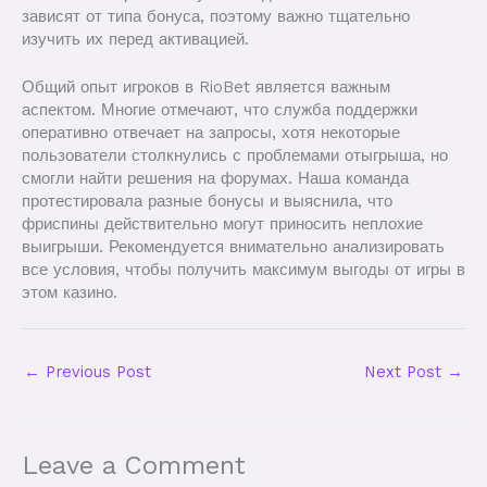
зависят от типа бонуса, поэтому важно тщательно
изучить их перед активацией.
Общий опыт игроков в RioBet является важным
аспектом. Многие отмечают, что служба поддержки
оперативно отвечает на запросы, хотя некоторые
пользователи столкнулись с проблемами отыгрыша, но
смогли найти решения на форумах. Наша команда
протестировала разные бонусы и выяснила, что
фриспины действительно могут приносить неплохие
выигрыши. Рекомендуется внимательно анализировать
все условия, чтобы получить максимум выгоды от игры в
этом казино.
←
Previous Post
Next Post
→
Leave a Comment