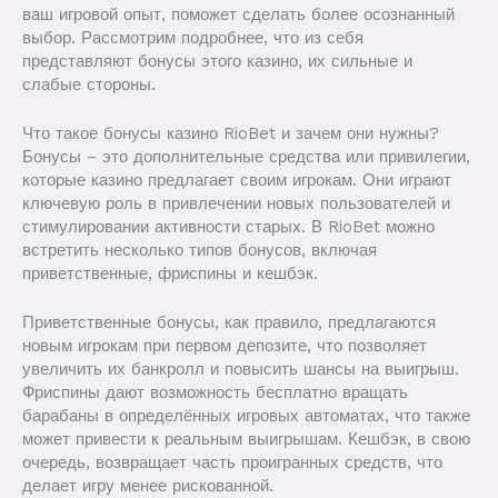
ваш игровой опыт, поможет сделать более осознанный
выбор. Рассмотрим подробнее, что из себя
представляют бонусы этого казино, их сильные и
слабые стороны.
Что такое бонусы казино RioBet и зачем они нужны?
Бонусы – это дополнительные средства или привилегии,
которые казино предлагает своим игрокам. Они играют
ключевую роль в привлечении новых пользователей и
стимулировании активности старых. В RioBet можно
встретить несколько типов бонусов, включая
приветственные, фриспины и кешбэк.
Приветственные бонусы, как правило, предлагаются
новым игрокам при первом депозите, что позволяет
увеличить их банкролл и повысить шансы на выигрыш.
Фриспины дают возможность бесплатно вращать
барабаны в определённых игровых автоматах, что также
может привести к реальным выигрышам. Кешбэк, в свою
очередь, возвращает часть проигранных средств, что
делает игру менее рискованной.