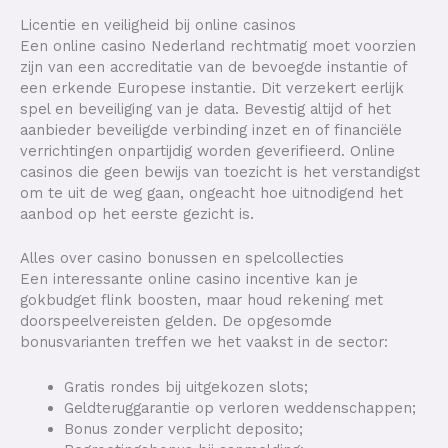
Licentie en veiligheid bij online casinos
Een online casino Nederland rechtmatig moet voorzien
zijn van een accreditatie van de bevoegde instantie of
een erkende Europese instantie. Dit verzekert eerlijk
spel en beveiliging van je data. Bevestig altijd of het
aanbieder beveiligde verbinding inzet en of financiële
verrichtingen onpartijdig worden geverifieerd. Online
casinos die geen bewijs van toezicht is het verstandigst
om te uit de weg gaan, ongeacht hoe uitnodigend het
aanbod op het eerste gezicht is.
Alles over casino bonussen en spelcollecties
Een interessante online casino incentive kan je
gokbudget flink boosten, maar houd rekening met
doorspeelvereisten gelden. De opgesomde
bonusvarianten treffen we het vaakst in de sector:
Gratis rondes bij uitgekozen slots;
Geldteruggarantie op verloren weddenschappen;
Bonus zonder verplicht deposito;