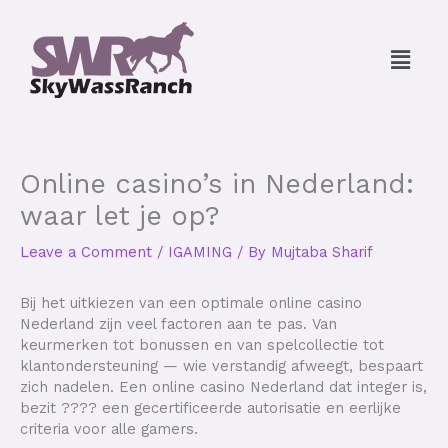
Skip
to
Menu
content
Online casino’s in Nederland:
waar let je op?
Leave a Comment
/
IGAMING
/ By
Mujtaba Sharif
Bij het uitkiezen van een optimale online casino
Nederland zijn veel factoren aan te pas. Van
keurmerken tot bonussen en van spelcollectie tot
klantondersteuning — wie verstandig afweegt, bespaart
zich nadelen. Een online casino Nederland dat integer is,
bezit ???? een gecertificeerde autorisatie en eerlijke
criteria voor alle gamers.