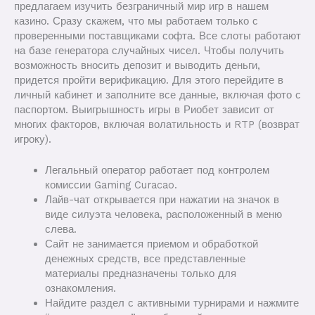
предлагаем изучить безграничный мир игр в нашем
казино. Сразу скажем, что мы работаем только с
проверенными поставщиками софта. Все слоты работают
на базе генератора случайных чисел. Чтобы получить
возможность вносить депозит и выводить деньги,
придется пройти верификацию. Для этого перейдите в
личный кабинет и заполните все данные, включая фото с
паспортом. Выигрышность игры в Риобет зависит от
многих факторов, включая волатильность и RTP (возврат
игроку).
Легальный оператор работает под контролем
комиссии Gaming Curacao.
Лайв-чат открывается при нажатии на значок в
виде силуэта человека, расположенный в меню
слева.
Сайт не занимается приемом и обработкой
денежных средств, все представленные
материалы предназначены только для
ознакомления.
Найдите раздел с активными турнирами и нажмите