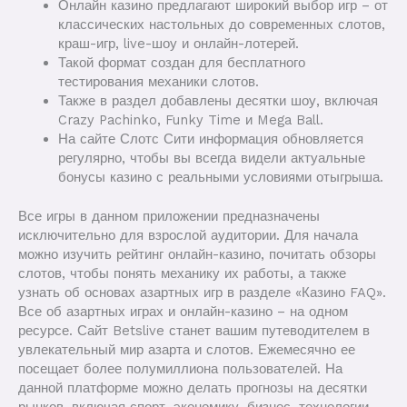
Онлайн казино предлагают широкий выбор игр – от
классических настольных до современных слотов,
краш-игр, live-шоу и онлайн-лотерей.
Такой формат создан для бесплатного
тестирования механики слотов.
Также в раздел добавлены десятки шоу, включая
Crazy Pachinko, Funky Time и Mega Ball.
На сайте Слотс Сити информация обновляется
регулярно, чтобы вы всегда видели актуальные
бонусы казино с реальными условиями отыгрыша.
Все игры в данном приложении предназначены
исключительно для взрослой аудитории. Для начала
можно изучить рейтинг онлайн-казино, почитать обзоры
слотов, чтобы понять механику их работы, а также
узнать об основах азартных игр в разделе «Казино FAQ».
Все об азартных играх и онлайн-казино – на одном
ресурсе. Сайт Betslive станет вашим путеводителем в
увлекательный мир азарта и слотов. Ежемесячно ее
посещает более полумиллиона пользователей. На
данной платформе можно делать прогнозы на десятки
рынков, включая спорт, экономику, бизнес, технологии,