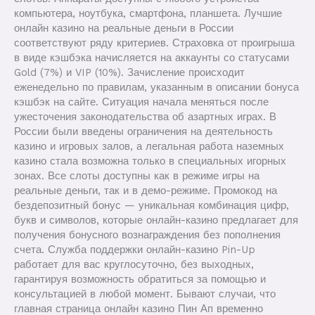
компьютера, ноутбука, смартфона, планшета. Лучшие
онлайн казино на реальные деньги в России
соответствуют ряду критериев. Страховка от проигрыша
в виде кэшбэка начисляется на аккаунты со статусами
Gold (7%) и VIP (10%). Зачисление происходит
еженедельно по правилам, указанным в описании бонуса
кэшбэк на сайте. Ситуация начала меняться после
ужесточения законодательства об азартных играх. В
России были введены ограничения на деятельность
казино и игровых залов, а легальная работа наземных
казино стала возможна только в специальных игорных
зонах. Все слоты доступны как в режиме игры на
реальные деньги, так и в демо-режиме. Промокод на
бездепозитный бонус — уникальная комбинация цифр,
букв и символов, которые онлайн-казино предлагает для
получения бонусного вознаграждения без пополнения
счета. Служба поддержки онлайн-казино Pin-Up
работает для вас круглосуточно, без выходных,
гарантируя возможность обратиться за помощью и
консультацией в любой момент. Бывают случаи, что
главная страница онлайн казино Пин Ап временно