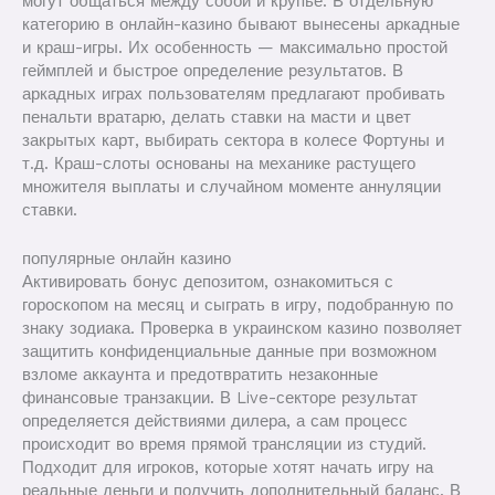
могут общаться между собой и крупье. В отдельную
категорию в онлайн-казино бывают вынесены аркадные
и краш-игры. Их особенность — максимально простой
геймплей и быстрое определение результатов. В
аркадных играх пользователям предлагают пробивать
пенальти вратарю, делать ставки на масти и цвет
закрытых карт, выбирать сектора в колесе Фортуны и
т.д. Краш-слоты основаны на механике растущего
множителя выплаты и случайном моменте аннуляции
ставки.
популярные онлайн казино
Активировать бонус депозитом, ознакомиться с
гороскопом на месяц и сыграть в игру, подобранную по
знаку зодиака. Проверка в украинском казино позволяет
защитить конфиденциальные данные при возможном
взломе аккаунта и предотвратить незаконные
финансовые транзакции. В Live-секторе результат
определяется действиями дилера, а сам процесс
происходит во время прямой трансляции из студий.
Подходит для игроков, которые хотят начать игру на
реальные деньги и получить дополнительный баланс. В