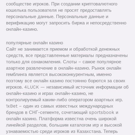
сообществе игроков. При создании криптовалютного
кошелька пользователя не просят предоставлять
персональные данные. Персональные данные и
верификацию могут запросить биржа и непосредственно
онлайн-казино.
популярные онлайн казино
Сайт не занимается приемом и обработкой денежных
средств, все представленные материалы предназначены
только для ознакомления. Слоты – самое популярное
азартное развлечение в онлайн-казино. Рынок онлайн
гемблинга является высококонкурентным, именно
поэтому все онлайн казино постоянно борются за своих
игроков. 4LUCK — независимый источник информации об
онлайн-казино и играх онлайн-казино, не
контролируемый каким-либо оператором азартных игр.
1xBet – один из самых известных международных
брендов в СНГ-сегменте, сочетающий sportsbook и
онлайн казино. Платформа известна очень широкой
линейкой разделов, большим каталогом игр и высокой
узнаваемостью среди игроков из Казахстана. Теперь