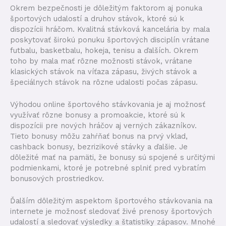
Okrem bezpečnosti je dôležitým faktorom aj ponuka
športových udalostí a druhov stávok, ktoré sú k
dispozícii hráčom. Kvalitná stávková kancelária by mala
poskytovať širokú ponuku športových disciplín vrátane
futbalu, basketbalu, hokeja, tenisu a ďalších. Okrem
toho by mala mať rôzne možnosti stávok, vrátane
klasických stávok na víťaza zápasu, živých stávok a
špeciálnych stávok na rôzne udalosti počas zápasu.
Výhodou online športového stávkovania je aj možnosť
využívať rôzne bonusy a promoakcie, ktoré sú k
dispozícii pre nových hráčov aj verných zákazníkov.
Tieto bonusy môžu zahŕňať bonus na prvý vklad,
cashback bonusy, bezrizikové stávky a ďalšie. Je
dôležité mať na pamäti, že bonusy sú spojené s určitými
podmienkami, ktoré je potrebné splniť pred vybratím
bonusových prostriedkov.
Ďalším dôležitým aspektom športového stávkovania na
internete je možnosť sledovať živé prenosy športových
udalostí a sledovať výsledky a štatistiky zápasov. Mnohé