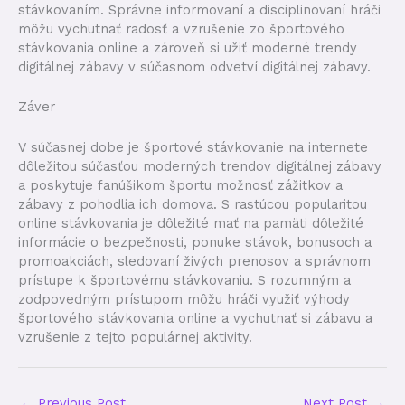
stávkovaním. Správne informovaní a disciplinovaní hráči
môžu vychutnať radosť a vzrušenie zo športového
stávkovania online a zároveň si užiť moderné trendy
digitálnej zábavy v súčasnom odvetví digitálnej zábavy.
Záver
V súčasnej dobe je športové stávkovanie na internete
dôležitou súčasťou moderných trendov digitálnej zábavy
a poskytuje fanúšikom športu možnosť zážitkov a
zábavy z pohodlia ich domova. S rastúcou popularitou
online stávkovania je dôležité mať na pamäti dôležité
informácie o bezpečnosti, ponuke stávok, bonusoch a
promoakciách, sledovaní živých prenosov a správnom
prístupe k športovému stávkovaniu. S rozumným a
zodpovedným prístupom môžu hráči využiť výhody
športového stávkovania online a vychutnať si zábavu a
vzrušenie z tejto populárnej aktivity.
←
Previous Post
Next Post
→