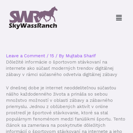
Skip
to
Menu
content
Leave a Comment
/
15
/ By
Mujtaba Sharif
Dôležité informácie o športovom stávkovaní na
internete ako súčasť moderných trendov digitálnej
zábavy v rámci súčasného odvetvia digitálnej zábavy
V dnešnej dobe je internet neoddeliteľnou súčasťou
nášho každodenného života a prináša so sebou
množstvo možností v oblasti zábavy a zábavného
priemyslu. Jednou z obľúbených aktivít v online
prostredí je športové stávkovanie, ktoré sa stal
populárnym fenoménom medzi fanúšikmi športu. Tento
článok sa zameriava na poskytnutie dôležitých
informácií o športovom stávkovaní na internete a jeho