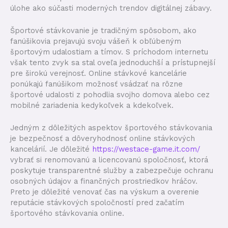
úlohe ako súčasti moderných trendov digitálnej zábavy.
Športové stávkovanie je tradičným spôsobom, ako
fanúšikovia prejavujú svoju vášeň k obľúbeným
športovým udalostiam a tímov. S príchodom internetu
však tento zvyk sa stal oveľa jednoduchší a prístupnejší
pre širokú verejnosť. Online stávkové kancelárie
ponúkajú fanúšikom možnosť vsádzať na rôzne
športové udalosti z pohodlia svojho domova alebo cez
mobilné zariadenia kedykoľvek a kdekoľvek.
Jedným z dôležitých aspektov športového stávkovania
je bezpečnosť a dôveryhodnosť online stávkových
kancelárií. Je dôležité
https://westace-game.it.com/
vybrať si renomovanú a licencovanú spoločnosť, ktorá
poskytuje transparentné služby a zabezpečuje ochranu
osobných údajov a finančných prostriedkov hráčov.
Preto je dôležité venovať čas na výskum a overenie
reputácie stávkových spoločností pred začatím
športového stávkovania online.