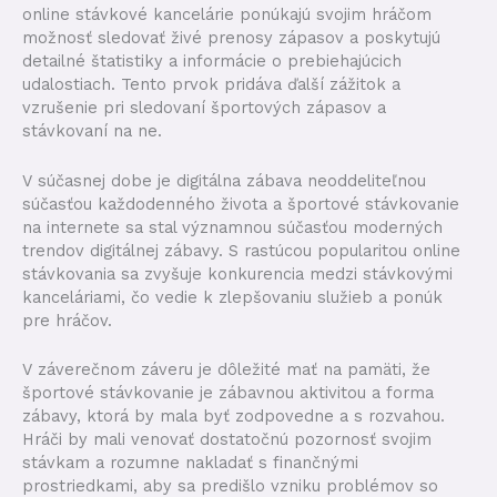
online stávkové kancelárie ponúkajú svojim hráčom
možnosť sledovať živé prenosy zápasov a poskytujú
detailné štatistiky a informácie o prebiehajúcich
udalostiach. Tento prvok pridáva ďalší zážitok a
vzrušenie pri sledovaní športových zápasov a
stávkovaní na ne.
V súčasnej dobe je digitálna zábava neoddeliteľnou
súčasťou každodenného života a športové stávkovanie
na internete sa stal významnou súčasťou moderných
trendov digitálnej zábavy. S rastúcou popularitou online
stávkovania sa zvyšuje konkurencia medzi stávkovými
kanceláriami, čo vedie k zlepšovaniu služieb a ponúk
pre hráčov.
V záverečnom záveru je dôležité mať na pamäti, že
športové stávkovanie je zábavnou aktivitou a forma
zábavy, ktorá by mala byť zodpovedne a s rozvahou.
Hráči by mali venovať dostatočnú pozornosť svojim
stávkam a rozumne nakladať s finančnými
prostriedkami, aby sa predišlo vzniku problémov so