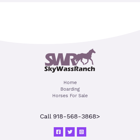
Home
Boarding
Horses For Sale
Call 918-568-3868>