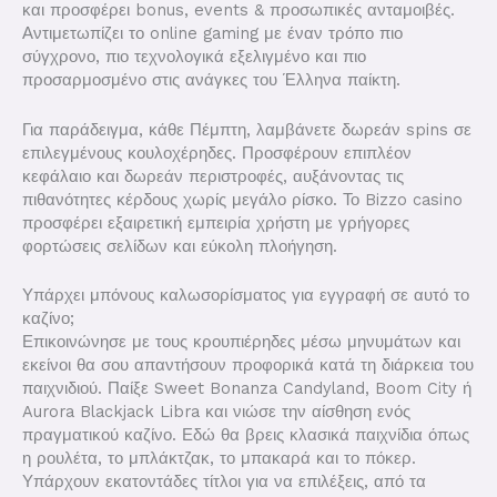
και προσφέρει bonus, events & προσωπικές ανταμοιβές.
Αντιμετωπίζει το online gaming με έναν τρόπο πιο
σύγχρονο, πιο τεχνολογικά εξελιγμένο και πιο
προσαρμοσμένο στις ανάγκες του Έλληνα παίκτη.
Για παράδειγμα, κάθε Πέμπτη, λαμβάνετε δωρεάν spins σε
επιλεγμένους κουλοχέρηδες. Προσφέρουν επιπλέον
κεφάλαιο και δωρεάν περιστροφές, αυξάνοντας τις
πιθανότητες κέρδους χωρίς μεγάλο ρίσκο. Το Bizzo casino
προσφέρει εξαιρετική εμπειρία χρήστη με γρήγορες
φορτώσεις σελίδων και εύκολη πλοήγηση.
Υπάρχει μπόνους καλωσορίσματος για εγγραφή σε αυτό το
καζίνο;
Επικοινώνησε με τους κρουπιέρηδες μέσω μηνυμάτων και
εκείνοι θα σου απαντήσουν προφορικά κατά τη διάρκεια του
παιχνιδιού. Παίξε Sweet Bonanza Candyland, Boom City ή
Aurora Blackjack Libra και νιώσε την αίσθηση ενός
πραγματικού καζίνο. Εδώ θα βρεις κλασικά παιχνίδια όπως
η ρουλέτα, το μπλάκτζακ, το μπακαρά και το πόκερ.
Υπάρχουν εκατοντάδες τίτλοι για να επιλέξεις, από τα