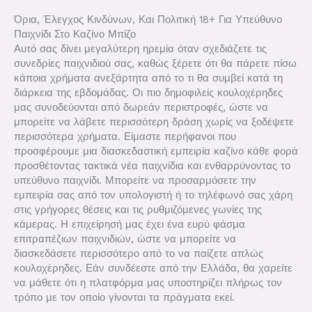
Όρια, Έλεγχος Κινδύνων, Και Πολιτική 18+ Για Υπεύθυνο
Παιχνίδι Στο Καζίνο Μπίζο
Αυτό σας δίνει μεγαλύτερη ηρεμία όταν σχεδιάζετε τις
συνεδρίες παιχνιδιού σας, καθώς ξέρετε ότι θα πάρετε πίσω
κάποια χρήματα ανεξάρτητα από το τι θα συμβεί κατά τη
διάρκεια της εβδομάδας. Οι πιο δημοφιλείς κουλοχέρηδες
μας συνοδεύονται από δωρεάν περιστροφές, ώστε να
μπορείτε να λάβετε περισσότερη δράση χωρίς να ξοδέψετε
περισσότερα χρήματα. Είμαστε περήφανοι που
προσφέρουμε μια διασκεδαστική εμπειρία καζίνο κάθε φορά
προσθέτοντας τακτικά νέα παιχνίδια και ενθαρρύνοντας το
υπεύθυνο παιχνίδι. Μπορείτε να προσαρμόσετε την
εμπειρία σας από τον υπολογιστή ή το τηλέφωνό σας χάρη
στις γρήγορες θέσεις και τις ρυθμιζόμενες γωνίες της
κάμερας. Η επιχείρησή μας έχει ένα ευρύ φάσμα
επιτραπέζιων παιχνιδιών, ώστε να μπορείτε να
διασκεδάσετε περισσότερο από το να παίζετε απλώς
κουλοχέρηδες. Εάν συνδέεστε από την Ελλάδα, θα χαρείτε
να μάθετε ότι η πλατφόρμα μας υποστηρίζει πλήρως τον
τρόπο με τον οποίο γίνονται τα πράγματα εκεί.