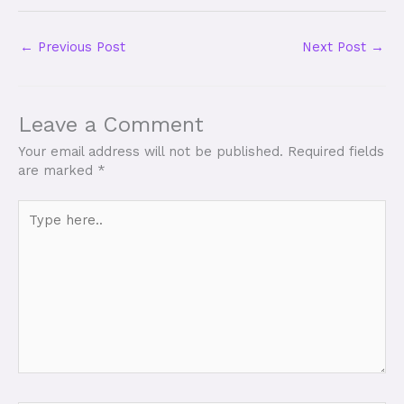
←
Previous Post
Next Post
→
Leave a Comment
Your email address will not be published.
Required fields
are marked
*
Type
here..