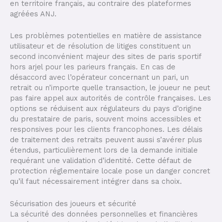
en territoire français, au contraire des plateformes
agréées ANJ.
Les problèmes potentielles en matière de assistance
utilisateur et de résolution de litiges constituent un
second inconvénient majeur des sites de paris sportif
hors arjel pour les parieurs français. En cas de
désaccord avec l’opérateur concernant un pari, un
retrait ou n’importe quelle transaction, le joueur ne peut
pas faire appel aux autorités de contrôle françaises. Les
options se réduisent aux régulateurs du pays d’origine
du prestataire de paris, souvent moins accessibles et
responsives pour les clients francophones. Les délais
de traitement des retraits peuvent aussi s’avérer plus
étendus, particulièrement lors de la demande initiale
requérant une validation d’identité. Cette défaut de
protection réglementaire locale pose un danger concret
qu’il faut nécessairement intégrer dans sa choix.
Sécurisation des joueurs et sécurité
La sécurité des données personnelles et financières