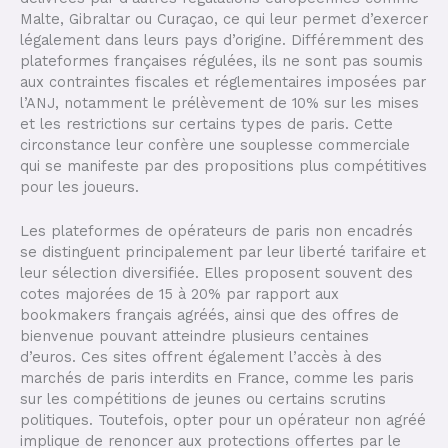
Malte, Gibraltar ou Curaçao, ce qui leur permet d’exercer
légalement dans leurs pays d’origine. Différemment des
plateformes françaises régulées, ils ne sont pas soumis
aux contraintes fiscales et réglementaires imposées par
l’ANJ, notamment le prélèvement de 10% sur les mises
et les restrictions sur certains types de paris. Cette
circonstance leur confère une souplesse commerciale
qui se manifeste par des propositions plus compétitives
pour les joueurs.
Les plateformes de opérateurs de paris non encadrés
se distinguent principalement par leur liberté tarifaire et
leur sélection diversifiée. Elles proposent souvent des
cotes majorées de 15 à 20% par rapport aux
bookmakers français agréés, ainsi que des offres de
bienvenue pouvant atteindre plusieurs centaines
d’euros. Ces sites offrent également l’accès à des
marchés de paris interdits en France, comme les paris
sur les compétitions de jeunes ou certains scrutins
politiques. Toutefois, opter pour un opérateur non agréé
implique de renoncer aux protections offertes par le