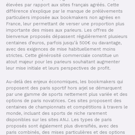
élevées par rapport aux sites français agréés. Cette
différence s’explique par le manque de prélèvements
particuliers imposée aux bookmakers non agrées en
France, leur permettant de verser une proportion plus
importante des mises aux parieurs. Les offres de
bienvenue proposés dépassent régulièrement plusieurs
centaines d’euros, parfois jusqu’à 500€ ou davantage,
avec des exigences de mise habituellement moins
strictes. Cette générosité commerciale constitue un
atout majeur pour les parieurs souhaitant augmenter
leur mise initiale et leurs perspectives de profit.
Au-delà des enjeux économiques, les bookmakers qui
proposent des paris sportif hors arjel se démarquent
par une gamme de sports nettement plus variée et des
options de paris novatrices. Ces sites proposent des
centaines de championnats et compétitions à travers le
monde, incluant des sports de niche rarement
disponibles sur les sites ANJ. Les types de paris
proposés sont également plus diversifiés, avec des
paris combinés, des mises particulières et des options