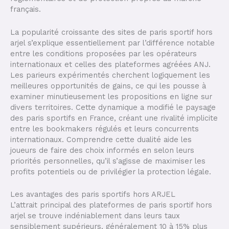
français.
La popularité croissante des sites de paris sportif hors
arjel s’explique essentiellement par l’différence notable
entre les conditions proposées par les opérateurs
internationaux et celles des plateformes agréées ANJ.
Les parieurs expérimentés cherchent logiquement les
meilleures opportunités de gains, ce qui les pousse à
examiner minutieusement les propositions en ligne sur
divers territoires. Cette dynamique a modifié le paysage
des paris sportifs en France, créant une rivalité implicite
entre les bookmakers régulés et leurs concurrents
internationaux. Comprendre cette dualité aide les
joueurs de faire des choix informés en selon leurs
priorités personnelles, qu’il s’agisse de maximiser les
profits potentiels ou de privilégier la protection légale.
Les avantages des paris sportifs hors ARJEL
L’attrait principal des plateformes de paris sportif hors
arjel se trouve indéniablement dans leurs taux
sensiblement supérieurs, généralement 10 à 15% plus