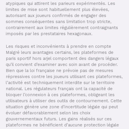
atypiques qui attirent les parieurs expérimentés. Les
limites de mise sont habituellement plus élevées,
autorisant aux joueurs confirmés de engager des
sommes conséquentes sans limitation trop stricte,
contrairement aux limites régulièrement contraignants
imposés par les prestataires hexagonaux.
Les risques et inconvénients à prendre en compte
Malgré leurs avantages certains, les plateformes de
paris sportif hors arjel comportent des dangers légaux
qu’il convient d’examiner avec soin avant de procéder.
Bien que la loi française ne prévoie pas de mesures
répressives contre les joueurs utilisant ces plateformes,
l’activité est techniquement interdite sur le territoire
national. Les régulateurs français ont la capacité de
bloquer l’connexion à ces plateformes, obligeant les
utilisateurs à utiliser des outils de contournement. Cette
situation génère une zone d’incertitude légale qui peut
évoluer défavorablement selon les choix
gouvernementaux futurs. Les gains réalisés sur ces
plateformes ne bénéficient d’aucune protection légale