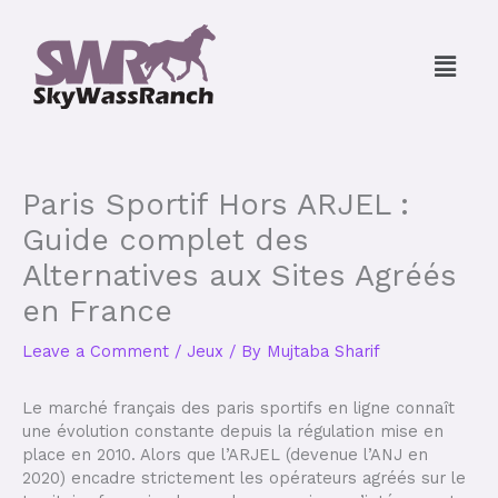
Skip
to
Menu
content
Paris Sportif Hors ARJEL :
Guide complet des
Alternatives aux Sites Agréés
en France
Leave a Comment
/
Jeux
/ By
Mujtaba Sharif
Le marché français des paris sportifs en ligne connaît
une évolution constante depuis la régulation mise en
place en 2010. Alors que l’ARJEL (devenue l’ANJ en
2020) encadre strictement les opérateurs agréés sur le