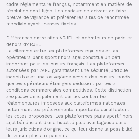
cadre réglementaire français, notamment en matière de
résolution des litiges. Les parieurs se doivent de faire
preuve de vigilance et préférer les sites de renommée
mondiale ayant licences fiables.
Différences entre sites ARJEL et opérateurs de paris en
dehors d’ARJEL
Le dilemme entre les plateformes régulées et les
opérateurs paris sportif hors arjel constitue un défi
important pour les joueurs français. Les plateformes
autorisées par l’ANJ garantissent une sécurité juridique
indéniable et une sauvegarde accrue des joueurs, tandis
que les opérateurs étrangers séduisent par leurs
conditions commerciales compétitives. Cette distinction
s’explique principalement par les contraintes
réglementaires imposées aux plateformes nationales,
notamment les prélèvements importants qui affectent
les cotes proposées. Les plateformes paris sportif hors
arjel bénéficient d’une fiscalité plus avantageuse dans
leurs juridictions d’origine, ce qui leur donne la possibilité
de verser plus aux parieurs.