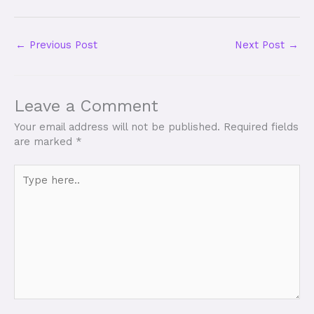
←
Previous Post
Next Post
→
Leave a Comment
Your email address will not be published.
Required fields
are marked
*
Type
here..