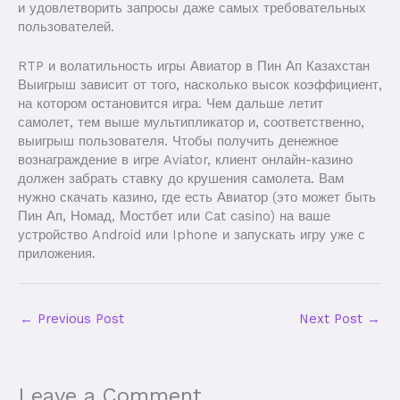
и удовлетворить запросы даже самых требовательных
пользователей.
RTP и волатильность игры Авиатор в Пин Ап Казахстан
Выигрыш зависит от того, насколько высок коэффициент,
на котором остановится игра. Чем дальше летит
самолет, тем выше мультипликатор и, соответственно,
выигрыш пользователя. Чтобы получить денежное
вознаграждение в игре Aviator, клиент онлайн-казино
должен забрать ставку до крушения самолета. Вам
нужно скачать казино, где есть Авиатор (это может быть
Пин Ап, Номад, Мостбет или Cat casino) на ваше
устройство Android или Iphone и запускать игру уже с
приложения.
←
Previous Post
Next Post
→
Leave a Comment