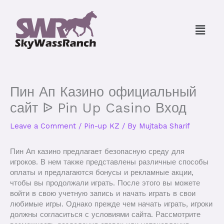
Skip
to
Menu
content
Пин Ап Казино официальный
сайт ᐉ Pin Up Casino Вход
Leave a Comment
/
Pin-up KZ
/ By
Mujtaba Sharif
Пин Ап казино предлагает безопасную среду для
игроков. В нем также представлены различные способы
оплаты и предлагаются бонусы и рекламные акции,
чтобы вы продолжали играть. После этого вы можете
войти в свою учетную запись и начать играть в свои
любимые игры. Однако прежде чем начать играть, игроки
должны согласиться с условиями сайта. Рассмотрите