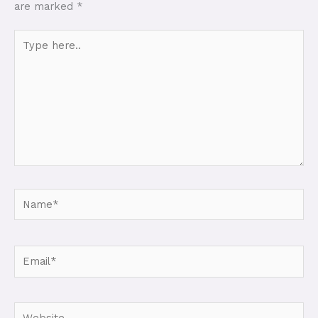
are marked
*
Type
here..
Name*
Email*
Website