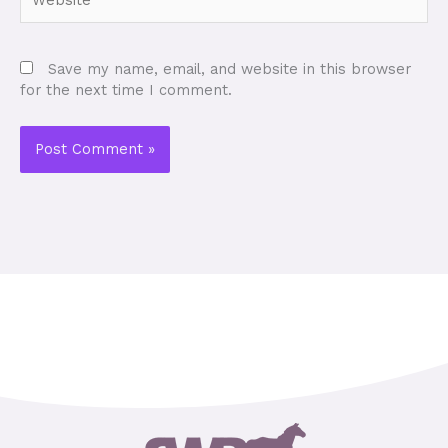
Save my name, email, and website in this browser
for the next time I comment.