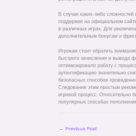
В случае каких-либо сложностей 
поддержке на официальном сайте
в различных играх. Для увеличе
дополнительным бонусам и фрис
Игрокам стоит обратить внимани
быстрого зачисления и вывода фи
оптимизировало работу с процес
аутентификацию значительно сни
безопасных способов проведения
Следование этим простым рекоме
игровой процесс. Относительно 
популярных способах пополнения
←
Previous Post