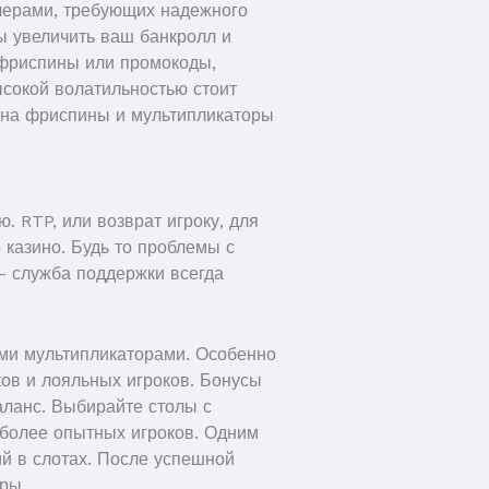
илерами, требующих надежного
ы увеличить ваш банкролл и
 фриспины или промокоды,
ысокой волатильностью стоит
 на фриспины и мультипликаторы
. RTP, или возврат игроку, для
 казино. Будь то проблемы с
– служба поддержки всегда
ми мультипликаторами. Особенно
ков и лояльных игроков. Бонусы
аланс. Выбирайте столы с
 более опытных игроков. Одним
й в слотах. После успешной
ры.