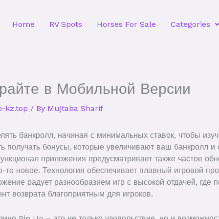
Home
RV Spots
Horses For Sale
Categories
грайте в Мобильной Версии
-kz.top
/ By
Mujtaba Sharif
ять банкролл, начиная с минимальных ставок, чтобы изуч
ь получать бонусы, которые увеличивают ваш банкролл и
ункционал приложения предусматривает также частое обно
о-то новое. Технология обеспечивает плавный игровой про
жение радует разнообразием игр с высокой отдачей, где п
цент возврата благоприятным для игроков.
азино Pin Up – это не только удовольствие, но и возможно