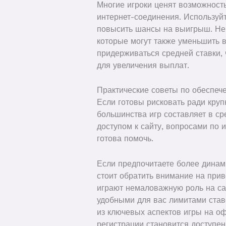
Многие игроки ценят возможност
интернет-соединения. Используй
повысить шансы на выигрыш. Не 
которые могут также уменьшить 
придерживаться средней ставки,
для увеличения выплат.
Практические советы по обеспеч
Если готовы рисковать ради круп
большинства игр составляет в ср
доступом к сайту, вопросами по
готова помочь.
Если предпочитаете более динам
стоит обратить внимание на прив
играют немаловажную роль на са
удобными для вас лимитами став
из ключевых аспектов игры на о
регистрации становится доступен