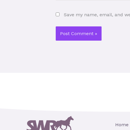
Save my name, email, and web
Home