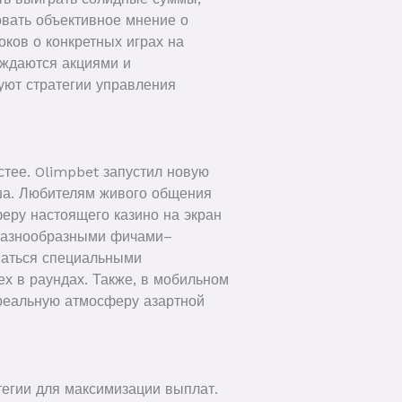
овать объективное мнение о
оков о конкретных играх на
ождаются акциями и
уют стратегии управления
стее. Olimpbet запустил новую
ыша. Любителям живого общения
еру настоящего казино на экран
 разнообразными фичами–
ваться специальными
х в раундах. Также, в мобильном
реальную атмосферу азартной
тегии для максимизации выплат.