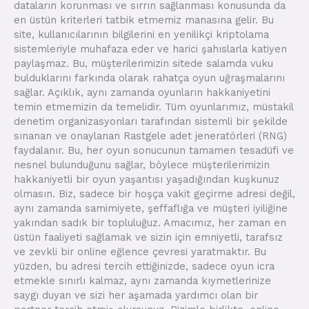
dataların korunması ve sırrın sağlanması konusunda da
en üstün kriterleri tatbik etmemiz manasına gelir. Bu
site, kullanıcılarının bilgilerini en yenilikçi kriptolama
sistemleriyle muhafaza eder ve harici şahıslarla katiyen
paylaşmaz. Bu, müşterilerimizin sitede salamda vuku
bulduklarını farkında olarak rahatça oyun uğraşmalarını
sağlar. Açıklık, aynı zamanda oyunların hakkaniyetini
temin etmemizin da temelidir. Tüm oyunlarımız, müstakil
denetim organizasyonları tarafından sistemli bir şekilde
sınanan ve onaylanan Rastgele adet jeneratörleri (RNG)
faydalanır. Bu, her oyun sonucunun tamamen tesadüfi ve
nesnel bulunduğunu sağlar, böylece müşterilerimizin
hakkaniyetli bir oyun yaşantısı yaşadığından kuşkunuz
olmasın. Biz, sadece bir hoşça vakit geçirme adresi değil,
aynı zamanda samimiyete, şeffaflığa ve müşteri iyiliğine
yakından sadık bir topluluğuz. Amacımız, her zaman en
üstün faaliyeti sağlamak ve sizin için emniyetli, tarafsız
ve zevkli bir online eğlence çevresi yaratmaktır. Bu
yüzden, bu adresi tercih ettiğinizde, sadece oyun icra
etmekle sınırlı kalmaz, aynı zamanda kıymetlerinize
saygı duyan ve sizi her aşamada yardımcı olan bir