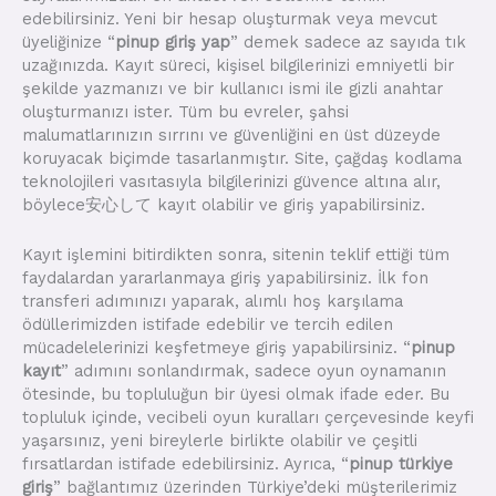
edebilirsiniz. Yeni bir hesap oluşturmak veya mevcut
üyeliğinize “
pinup giriş yap
” demek sadece az sayıda tık
uzağınızda. Kayıt süreci, kişisel bilgilerinizi emniyetli bir
şekilde yazmanızı ve bir kullanıcı ismi ile gizli anahtar
oluşturmanızı ister. Tüm bu evreler, şahsi
malumatlarınızın sırrını ve güvenliğini en üst düzeyde
koruyacak biçimde tasarlanmıştır. Site, çağdaş kodlama
teknolojileri vasıtasıyla bilgilerinizi güvence altına alır,
böylece安心して kayıt olabilir ve giriş yapabilirsiniz.
Kayıt işlemini bitirdikten sonra, sitenin teklif ettiği tüm
faydalardan yararlanmaya giriş yapabilirsiniz. İlk fon
transferi adımınızı yaparak, alımlı hoş karşılama
ödüllerimizden istifade edebilir ve tercih edilen
mücadelelerinizi keşfetmeye giriş yapabilirsiniz. “
pinup
kayıt
” adımını sonlandırmak, sadece oyun oynamanın
ötesinde, bu topluluğun bir üyesi olmak ifade eder. Bu
topluluk içinde, vecibeli oyun kuralları çerçevesinde keyfi
yaşarsınız, yeni bireylerle birlikte olabilir ve çeşitli
fırsatlardan istifade edebilirsiniz. Ayrıca, “
pinup türkiye
giriş
” bağlantımız üzerinden Türkiye’deki müşterilerimiz