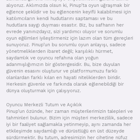
alıyoruz. Aklımızda olsun ki, Pinup’ta oyun uğraşmak bir
eğlence şeklidir ve bu eğlencenin keyifli kalabilmesi için
katılımcıların kendi hudutlarını saptaması ve bu
hudutlara saygı duyması esastır. Biz, bu safhanın her
evrede yanınızdayız, sizi yardımcı oluyor ve sorumlu
oyun eğilimleri iyileştirmeniz için lazım olan tüm gereçleri
sunuyoruz. Pinup’un bu sorumlu oyun anlayışı, sadece
yönetmeliklerden ibaret değil; karşılıklı hürmet,
saydamlık ve oyuncu refahına olan yoğun
adanmışlığımızın bir göstergesidir. Bu, bize duyulan
güvenin esasını oluşturur ve platformumuzu farklı
olanlardan farklı kılan en hayati niteliklerden biridir.
Herkesin güvenle ve farkında olarak eğlenebildiği bir
dünya oluşturmak için çalışıyoruz.
Oyuncu Merkezli Tutum ve Açıklık
Pinup’un özünde, her zaman müşterilerimizin talepleri ve
tahminleri bulunur. Bizim için müşteri merkezlilik, sadece
iyi bir faaliyet sağlamakla yetinmeyip, aynı zamanda her
etkileşimde saydamlığı ve dürüstlüğü en üst düzeyde
sürdürmektir. Bu tutum, adresimizin her cihetine nüfuz