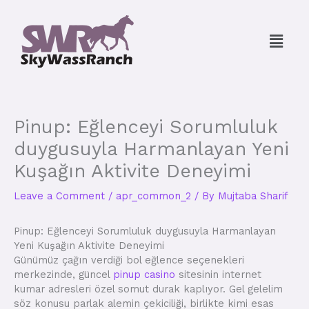
Skip
to
Menu
content
Pinup: Eğlenceyi Sorumluluk
duygusuyla Harmanlayan Yeni
Kuşağın Aktivite Deneyimi
Leave a Comment
/
apr_common_2
/ By
Mujtaba Sharif
Pinup: Eğlenceyi Sorumluluk duygusuyla Harmanlayan
Yeni Kuşağın Aktivite Deneyimi
Günümüz çağın verdiği bol eğlence seçenekleri
merkezinde, güncel
pinup casino
sitesinin internet
kumar adresleri özel somut durak kaplıyor. Gel gelelim
söz konusu parlak alemin çekiciliği, birlikte kimi esas