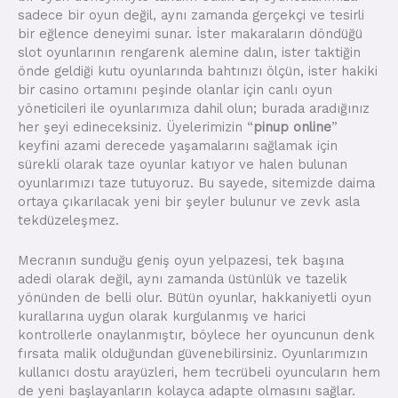
sadece bir oyun değil, aynı zamanda gerçekçi ve tesirli
bir eğlence deneyimi sunar. İster makaraların döndüğü
slot oyunlarının rengarenk alemine dalın, ister taktiğin
önde geldiği kutu oyunlarında bahtınızı ölçün, ister hakiki
bir casino ortamını peşinde olanlar için canlı oyun
yöneticileri ile oyunlarımıza dahil olun; burada aradığınız
her şeyi edineceksiniz. Üyelerimizin “
pinup online
”
keyfini azami derecede yaşamalarını sağlamak için
sürekli olarak taze oyunlar katıyor ve halen bulunan
oyunlarımızı taze tutuyoruz. Bu sayede, sitemizde daima
ortaya çıkarılacak yeni bir şeyler bulunur ve zevk asla
tekdüzeleşmez.
Mecranın sunduğu geniş oyun yelpazesi, tek başına
adedi olarak değil, aynı zamanda üstünlük ve tazelik
yönünden de belli olur. Bütün oyunlar, hakkaniyetli oyun
kurallarına uygun olarak kurgulanmış ve harici
kontrollerle onaylanmıştır, böylece her oyuncunun denk
fırsata malik olduğundan güvenebilirsiniz. Oyunlarımızın
kullanıcı dostu arayüzleri, hem tecrübeli oyuncuların hem
de yeni başlayanların kolayca adapte olmasını sağlar.