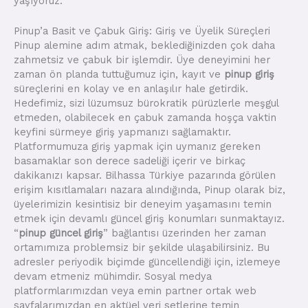
yaşıyoruz.
Pinup’a Basit ve Çabuk Giriş: Giriş ve Üyelik Süreçleri
Pinup alemine adım atmak, beklediğinizden çok daha
zahmetsiz ve çabuk bir işlemdir. Üye deneyimini her
zaman ön planda tuttuğumuz için, kayıt ve
pinup giriş
süreçlerini en kolay ve en anlaşılır hale getirdik.
Hedefimiz, sizi lüzumsuz bürokratik pürüzlerle meşgul
etmeden, olabilecek en çabuk zamanda hoşça vaktin
keyfini sürmeye giriş yapmanızı sağlamaktır.
Platformumuza giriş yapmak için uymanız gereken
basamaklar son derece sadeliği içerir ve birkaç
dakikanızı kapsar. Bilhassa Türkiye pazarında görülen
erişim kısıtlamaları nazara alındığında, Pinup olarak biz,
üyelerimizin kesintisiz bir deneyim yaşamasını temin
etmek için devamlı güncel giriş konumları sunmaktayız.
“
pinup güncel giriş
” bağlantısı üzerinden her zaman
ortamımıza problemsiz bir şekilde ulaşabilirsiniz. Bu
adresler periyodik biçimde güncellendiği için, izlemeye
devam etmeniz mühimdir. Sosyal medya
platformlarımızdan veya emin partner ortak web
sayfalarımızdan en aktüel veri setlerine temin