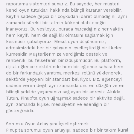
raporlama sistemleri sunarız. Bu sayede, her müşteri
kendi oyun tutukları hakkında bilinçli kararlar verebilir.
Keyfin sadece geçici bir coşkudan ibaret olmadığını, aynı
zamanda sürekli bir tatmin kökeni olabileceğini
inanıyoruz. Bu vesileyle, burada harcadığınız her vaktin
hem keyifli hem de sağlıklı olmasını sağlamak için
kesintisiz çabalıyoruz. Mesul oyun düşüncemiz,
adresimizdeki her bir çalışanın içselleştirdiği bir ilkeler
kümesidir. Müşterilerimize verdiğimiz destek ve
rehberlik, bu felsefenin bir izdüşümüdür. Bu platform,
dijital eğlence sektöründe hem bir eğlence sahası hem
de bir farkındalık yaratma merkezi rolünü yüklenerek,
sektörde yepyeni bir standart belirliyor. Biz, eğlenceyi
sadece veren değil, aynı zamanda onu en düzgün ve en
bilinçli şekilde yaşamanızı sağlayan bir adresiz. Akılda
Tutun, Pinup’ta oyun uğraşmak sadece bir aktivite değil,
aynı zamanda kişisel mesuliyetin ve esenliğin bir
göstergesidir.
Sorumlu Oyun Anlayışını İçselleştirmek
Pinup’ta sorumlu oyun anlayışı, sadece bir bir takım kural