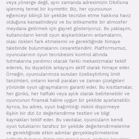
veya yönerge değil, aynı zamanda adresimizin DNA’sına
işlenmiş temel bir kıymettir. Biz, her oyuncunun
eğlenceyi bilinçli bir şekilde tecrübe etme hakkına haviz
olduğuna kanaatindeyiz ve bu istikamette bir atmosfer
meydana getirmek için gayret gösteriyoruz. Bu yaklaşım,
kullanıcıların kendi oyun alışkanlıklarını anlamalarını,
olası riskleri fark etmelerini ve gerektiğinde himaye
talebinde bulunmalarını cesaretlendirir. Platformumuz,
oyuncularının oyun tecrübesini kontrol altında
tutmalarına yardımcı olacak farklı mekanizmalar teklif
ederek, bu duyarlılık anlayışını aktif olarak himaye eder.
Örneğin, oyuncularımıza sunulan özelleştirilmiş limit
tanzimleri, onların kendi paraları ve zaman çizelgeleri
yönünde oyun uğraşmalarını garanti eder. Bu kısıtlamalar,
her günkü, her haftaki veya aylık olarak belirlenebilir ve
oyuncunun finansal haline uygun bir şekilde ayarlanabilir.
Ayrıca, bu adres, oyun bağımlılığı riskini düşürmeye
ilişkin bir dizi öz değerlendirme testleri ve bilgi
kaynakları teklif eder. Bu vasıtalar, oyuncuların kendi
oyun tutuklarını tarafsız bir şekilde değerlendirmelerine
ve gerektiğinde etkin adımlar gerçekleştirmelerine