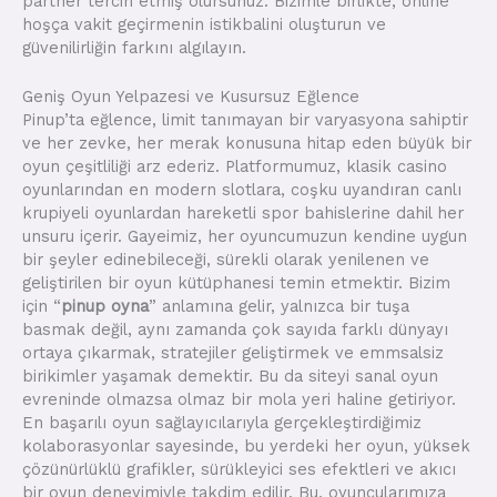
partner tercih etmiş olursunuz. Bizimle birlikte, online
hoşça vakit geçirmenin istikbalini oluşturun ve
güvenilirliğin farkını algılayın.
Geniş Oyun Yelpazesi ve Kusursuz Eğlence
Pinup’ta eğlence, limit tanımayan bir varyasyona sahiptir
ve her zevke, her merak konusuna hitap eden büyük bir
oyun çeşitliliği arz ederiz. Platformumuz, klasik casino
oyunlarından en modern slotlara, coşku uyandıran canlı
krupiyeli oyunlardan hareketli spor bahislerine dahil her
unsuru içerir. Gayeimiz, her oyuncumuzun kendine uygun
bir şeyler edinebileceği, sürekli olarak yenilenen ve
geliştirilen bir oyun kütüphanesi temin etmektir. Bizim
için “
pinup oyna
” anlamına gelir, yalnızca bir tuşa
basmak değil, aynı zamanda çok sayıda farklı dünyayı
ortaya çıkarmak, stratejiler geliştirmek ve emmsalsiz
birikimler yaşamak demektir. Bu da siteyi sanal oyun
evreninde olmazsa olmaz bir mola yeri haline getiriyor.
En başarılı oyun sağlayıcılarıyla gerçekleştirdiğimiz
kolaborasyonlar sayesinde, bu yerdeki her oyun, yüksek
çözünürlüklü grafikler, sürükleyici ses efektleri ve akıcı
bir oyun deneyimiyle takdim edilir. Bu, oyuncularımıza