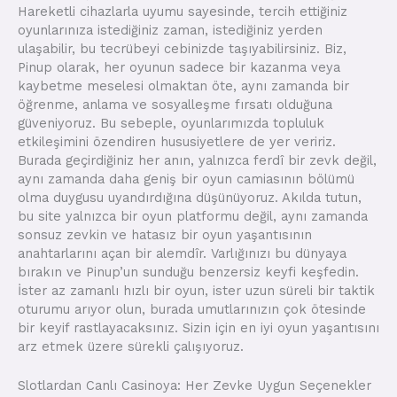
Hareketli cihazlarla uyumu sayesinde, tercih ettiğiniz
oyunlarınıza istediğiniz zaman, istediğiniz yerden
ulaşabilir, bu tecrübeyi cebinizde taşıyabilirsiniz. Biz,
Pinup olarak, her oyunun sadece bir kazanma veya
kaybetme meselesi olmaktan öte, aynı zamanda bir
öğrenme, anlama ve sosyalleşme fırsatı olduğuna
güveniyoruz. Bu sebeple, oyunlarımızda topluluk
etkileşimini özendiren hususiyetlere de yer veririz.
Burada geçirdiğiniz her anın, yalnızca ferdî bir zevk değil,
aynı zamanda daha geniş bir oyun camiasının bölümü
olma duygusu uyandırdığına düşünüyoruz. Akılda tutun,
bu site yalnızca bir oyun platformu değil, aynı zamanda
sonsuz zevkin ve hatasız bir oyun yaşantısının
anahtarlarını açan bir alemdîr. Varlığınızı bu dünyaya
bırakın ve Pinup’un sunduğu benzersiz keyfi keşfedin.
İster az zamanlı hızlı bir oyun, ister uzun süreli bir taktik
oturumu arıyor olun, burada umutlarınızın çok ötesinde
bir keyif rastlayacaksınız. Sizin için en iyi oyun yaşantısını
arz etmek üzere sürekli çalışıyoruz.
Slotlardan Canlı Casinoya: Her Zevke Uygun Seçenekler