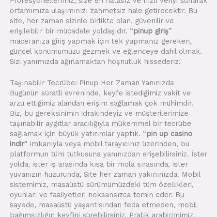
Profesyonellerimiz, size en hatasız ve hızlı veriyi sunarak
ortamımıza ulaşımınızı zahmetsiz hale getirecektir. Bu
site, her zaman sizinle birlikte olan, güvenilir ve
erişilebilir bir mücadele yoldaşıdır. “
pinup giriş
”
maceranıza giriş yapmak için tek yapmanız gereken,
güncel konumumuzu gezmek ve eğlenceye dahil olmak.
Sizi yanımızda ağırlamaktan hoşnutluk hissederiz!
Taşınabilir Tecrübe: Pinup Her Zaman Yanınızda
Bugünün süratli evreninde, keyfe istediğimiz vakit ve
arzu ettiğimiz alandan erişim sağlamak çok mühimdir.
Biz, bu gereksinimin idrakindeyiz ve müşterilerimize
taşınabilir aygıtlar aracılığıyla mükemmel bir tecrübe
sağlamak için büyük yatırımlar yaptık. “
pin up casino
indir
” imkanıyla veya mobil tarayıcınız üzerinden, bu
platformun tüm tutkusuna yanınızdan erişebilirsiniz. İster
yolda, ister iş arasında kısa bir mola sırasında, ister
yuvanızın huzurunda, Site her zaman yakınınızda. Mobil
sistemimiz, masaüstü sürümümüzdeki tüm özellikleri,
oyunları ve faaliyetleri noksansızca temin eder. Bu
sayede, masaüstü yaşantısından feda etmeden, mobil
bağımsızlığın keyfini sürebilirsiniz. Pratik arabirimimiz,