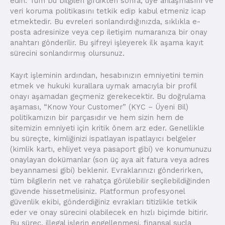
edin. Tüm bu bilgileri girdikten sonra, üye anlaşmasını ve
veri koruma politikasını tetkik edip kabul etmeniz icap
etmektedir. Bu evreleri sonlandırdığınızda, sıklıkla e-
posta adresinize veya cep iletişim numaranıza bir onay
anahtarı gönderilir. Bu şifreyi işleyerek ilk aşama kayıt
sürecini sonlandırmış olursunuz.
Kayıt işleminin ardından, hesabınızın emniyetini temin
etmek ve hukuki kurallara uymak amacıyla bir profil
onayı aşamadan geçmeniz gerekecektir. Bu doğrulama
aşaması, “Know Your Customer” (KYC – Üyeni Bil)
politikamızın bir parçasıdır ve hem sizin hem de
sitemizin emniyeti için kritik önem arz eder. Genellikle
bu süreçte, kimliğinizi ispatlayan ispatlayıcı belgeler
(kimlik kartı, ehliyet veya pasaport gibi) ve konumunuzu
onaylayan dokümanlar (son üç aya ait fatura veya adres
beyannamesi gibi) beklenir. Evraklarınızı gönderirken,
tüm bilgilerin net ve rahatça görülebilir seçilebildiğinden
güvende hissetmelisiniz. Platformun profesyonel
güvenlik ekibi, gönderdiğiniz evrakları titizlikle tetkik
eder ve onay sürecini olabilecek en hızlı biçimde bitirir.
Bu süreç, illegal işlerin engellenmesi, finansal suçla