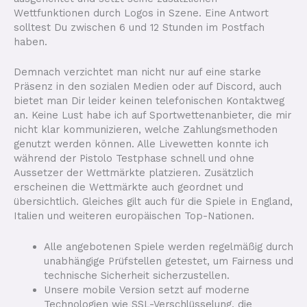
Wettfunktionen durch Logos in Szene. Eine Antwort
solltest Du zwischen 6 und 12 Stunden im Postfach
haben.
Demnach verzichtet man nicht nur auf eine starke
Präsenz in den sozialen Medien oder auf Discord, auch
bietet man Dir leider keinen telefonischen Kontaktweg
an. Keine Lust habe ich auf Sportwettenanbieter, die mir
nicht klar kommunizieren, welche Zahlungsmethoden
genutzt werden können. Alle Livewetten konnte ich
während der Pistolo Testphase schnell und ohne
Aussetzer der Wettmärkte platzieren. Zusätzlich
erscheinen die Wettmärkte auch geordnet und
übersichtlich. Gleiches gilt auch für die Spiele in England,
Italien und weiteren europäischen Top-Nationen.
Alle angebotenen Spiele werden regelmäßig durch
unabhängige Prüfstellen getestet, um Fairness und
technische Sicherheit sicherzustellen.
Unsere mobile Version setzt auf moderne
Technologien wie SSL-Verschlüsselung, die