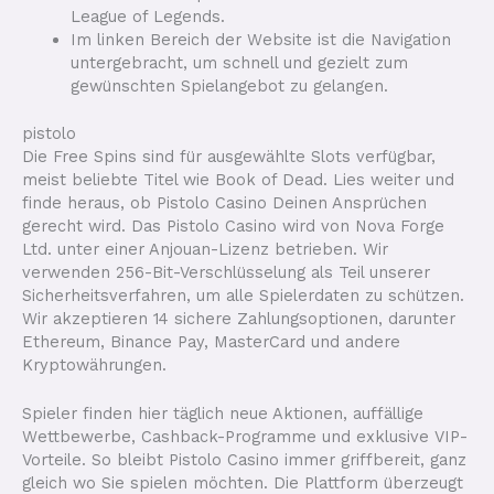
League of Legends.
Im linken Bereich der Website ist die Navigation
untergebracht, um schnell und gezielt zum
gewünschten Spielangebot zu gelangen.
pistolo
Die Free Spins sind für ausgewählte Slots verfügbar,
meist beliebte Titel wie Book of Dead. Lies weiter und
finde heraus, ob Pistolo Casino Deinen Ansprüchen
gerecht wird. Das Pistolo Casino wird von Nova Forge
Ltd. unter einer Anjouan-Lizenz betrieben. Wir
verwenden 256-Bit-Verschlüsselung als Teil unserer
Sicherheitsverfahren, um alle Spielerdaten zu schützen.
Wir akzeptieren 14 sichere Zahlungsoptionen, darunter
Ethereum, Binance Pay, MasterCard und andere
Kryptowährungen.
Spieler finden hier täglich neue Aktionen, auffällige
Wettbewerbe, Cashback-Programme und exklusive VIP-
Vorteile. So bleibt Pistolo Casino immer griffbereit, ganz
gleich wo Sie spielen möchten. Die Plattform überzeugt