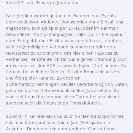
kein VIP- und Treueprogramm an.
Gelegentlich werden jedoch im Rahmen von Events
oder exklusiven Aktionen Bonuscodes ohne Einzahlung
angeboten, zum Beispiel per E-Mail oder im Rahmen
besonderer Promo-Kampagnen. Falls Du Dir Freispiele
oder Echtgeld ohne Risiko sichern möchtest, lohnt es
sich, regelmäßig die Aktionen zu checken oder den
Newsletter zu abonnieren. Um hier einen Fauxpas zu
vermeiden, empfehle ich Dir aus eigener Erfahrung, Dich
im Vorfeld mit den AGB zu beschäftigen. Dort findest Du
heraus, bei welchen Wetten Du den Bonus einsetzen
und freispielen kannst. Zu unseren
Sicherheitsvorkehrungen bei der Verarbeitung von Daten
gehören starke Datenverschlüsselungsprotokolle. So
sind nicht nur Ihre persönlichen Daten bei uns sicher,
sondern auch die finanziellen Transaktionen.
Sowohl im Kernbereich als auch zu den Randsportarten
hat man überdurchschnittlich gute Wettquoten im
Angebot. Durch den ein oder anderen Quotenboost