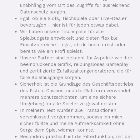
unabhängig vom Ort des Zugriffs für ausreichend
Datenschutz sorgen.
Egal, ob Sie Slots, Tischspiele oder Live-Dealer
bevorzugen – hier ist für jeden etwas dabei.
Wir haben unsere Tischspiele für alle
Spielbudgets entwickelt und bieten flexible
Einsatzbereiche – egal, ob du noch lernst oder
bereits wie ein Profi spielst.
Unsere Partner sind bekannt für Aspekte wie ihre
beeindruckende Grafik, reibungsloses Gameplay
und zertifizierte Zufallszahlengeneratoren, die für
faire Spielausgänge sorgen.
Sicherheit ist die Grundlage des Geschäftsbetriebs
des Pistolo Casinos, und die Plattform verwendet
mehrere Schutzschichten, um eine sichere
Umgebung für alle Spieler zu gewährleisten.
In meinem Test wurden alle Transaktionen
verschlüsselt vorgenommen, sodass ich mich
sicher fühlte und meine Aufmerksamkeit ohne
Sorge dem Spiel widmen konnte.
Besonders praktisch ist die Filterfunktion, mit der