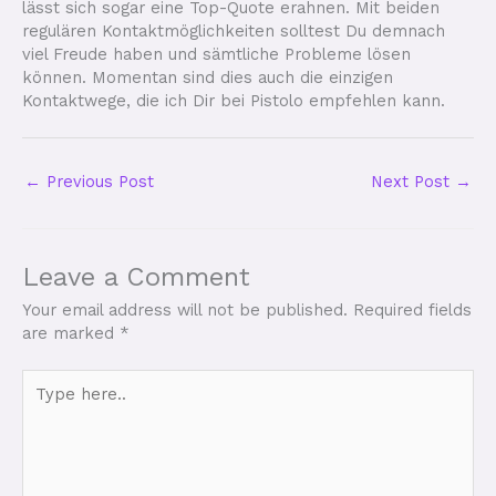
lässt sich sogar eine Top-Quote erahnen. Mit beiden
regulären Kontaktmöglichkeiten solltest Du demnach
viel Freude haben und sämtliche Probleme lösen
können. Momentan sind dies auch die einzigen
Kontaktwege, die ich Dir bei Pistolo empfehlen kann.
←
Previous Post
Next Post
→
Leave a Comment
Your email address will not be published.
Required fields
are marked
*
Type
here..