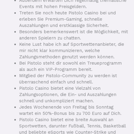
Außerdem erwarten Dich regelmäßig thematische
Events mit hohen Preisgeldern.
Treten Sie noch heute Pistolo Casino bei und
erleben Sie Premium-Gaming, schnelle
Auszahlungen und erstklassige Sicherheit.
Besonders bemerkenswert ist die Möglichkeit, mit
anderen Spielern zu chatten.
Keine Lust habe ich auf Sportwettenanbieter, die
mir nicht klar kommunizieren, welche
Zahlungsmethoden genutzt werden können.
Bei Pistolo steht dir sowohl ein Treueprogramm
als auch ein VIP-Programm bereit.
Mitglied der Pistolo-Community zu werden ist
überraschend einfach und schnell.
Pistolo Casino bietet eine Vielzahl von
Zahlungsoptionen, die Ein- und Auszahlungen
schnell und unkompliziert machen.
Jedes Wochenende von Freitag bis Sonntag
wartet ein 50%-Bonus bis zu 700 Euro auf Dich.
Pistolo Casino bietet eine breite Auswahl an
Sportwetten, darunter Fußball, Tennis, Basketball
und beliebte eSports wie Counter-Strike und