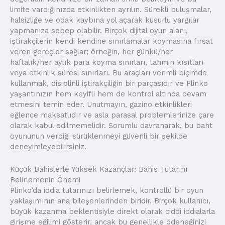
limite vardığınızda etkinlikten ayrılın. Sürekli buluşmalar,
halsizliğe ve odak kaybına yol açarak kusurlu yargılar
yapmanıza sebep olabilir. Birçok dijital oyun alanı,
iştirakçilerin kendi kendine sınırlamalar koymasına fırsat
veren gereçler sağlar; örneğin, her günkü/her
haftalık/her aylık para koyma sınırları, tahmin kısıtları
veya etkinlik süresi sınırları. Bu araçları verimli biçimde
kullanmak, disiplinli iştirakçiliğin bir parçasıdır ve Plinko
yaşantınızın hem keyifli hem de kontrol altında devam
etmesini temin eder. Unutmayın, gazino etkinlikleri
eğlence maksatlıdır ve asla parasal problemlerinize çare
olarak kabul edilmemelidir. Sorumlu davranarak, bu baht
oyununun verdiği sürüklenmeyi güvenli bir şekilde
deneyimleyebilirsiniz.
Küçük Bahislerle Yüksek Kazançlar: Bahis Tutarını
Belirlemenin Önemi
Plinko’da iddia tutarınızı belirlemek, kontrollü bir oyun
yaklaşımının ana bileşenlerinden biridir. Birçok kullanıcı,
büyük kazanma beklentisiyle direkt olarak ciddi iddialarla
girişme eğilimi gösterir, ancak bu genellikle ödeneğinizi