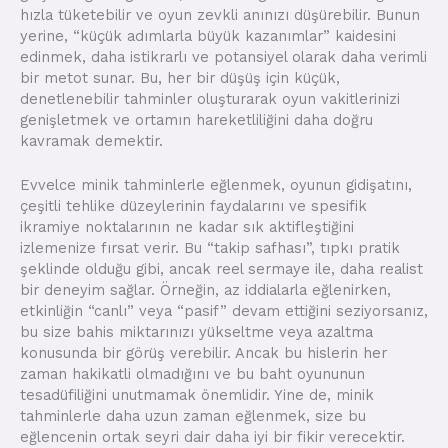
hızla tüketebilir ve oyun zevkli anınızı düşürebilir. Bunun
yerine, “küçük adımlarla büyük kazanımlar” kaidesini
edinmek, daha istikrarlı ve potansiyel olarak daha verimli
bir metot sunar. Bu, her bir düşüş için küçük,
denetlenebilir tahminler oluşturarak oyun vakitlerinizi
genişletmek ve ortamın hareketliliğini daha doğru
kavramak demektir.
Evvelce minik tahminlerle eğlenmek, oyunun gidişatını,
çeşitli tehlike düzeylerinin faydalarını ve spesifik
ikramiye noktalarının ne kadar sık aktifleştiğini
izlemenize fırsat verir. Bu “takip safhası”, tıpkı pratik
şeklinde olduğu gibi, ancak reel sermaye ile, daha realist
bir deneyim sağlar. Örneğin, az iddialarla eğlenirken,
etkinliğin “canlı” veya “pasif” devam ettiğini seziyorsanız,
bu size bahis miktarınızı yükseltme veya azaltma
konusunda bir görüş verebilir. Ancak bu hislerin her
zaman hakikatli olmadığını ve bu baht oyununun
tesadüfiliğini unutmamak önemlidir. Yine de, minik
tahminlerle daha uzun zaman eğlenmek, size bu
eğlencenin ortak seyri dair daha iyi bir fikir verecektir.