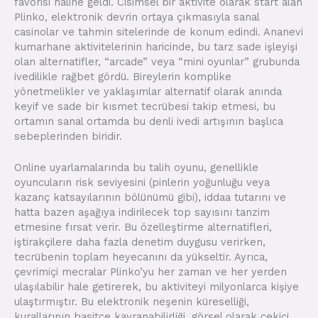
favorisi haline geldi. Cisimsel bir aktivite olarak start alan
Plinko, elektronik devrin ortaya çıkmasıyla sanal
casinolar ve tahmin sitelerinde de konum edindi. Ananevi
kumarhane aktivitelerinin haricinde, bu tarz sade işleyişi
olan alternatifler, “arcade” veya “mini oyunlar” grubunda
ivedilikle rağbet gördü. Bireylerin komplike
yönetmelikler ve yaklaşımlar alternatif olarak anında
keyif ve sade bir kısmet tecrübesi takip etmesi, bu
ortamın sanal ortamda bu denli ivedi artışının başlıca
sebeplerinden biridir.
Online uyarlamalarında bu talih oyunu, genellikle
oyuncuların risk seviyesini (pinlerin yoğunluğu veya
kazanç katsayılarının bölünümü gibi), iddaa tutarını ve
hatta bazen aşağıya indirilecek top sayısını tanzim
etmesine fırsat verir. Bu özelleştirme alternatifleri,
iştirakçilere daha fazla denetim duygusu verirken,
tecrübenin toplam heyecanını da yükseltir. Ayrıca,
çevrimiçi mecralar Plinko’yu her zaman ve her yerden
ulaşılabilir hale getirerek, bu aktiviteyi milyonlarca kişiye
ulaştırmıştır. Bu elektronik neşenin küreselliği,
kurallarının basitçe kavranabilirliği, görsel olarak çekici