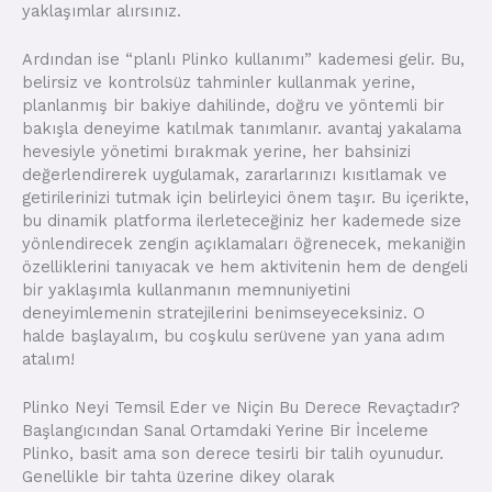
yaklaşımlar alırsınız.
Ardından ise “planlı Plinko kullanımı” kademesi gelir. Bu,
belirsiz ve kontrolsüz tahminler kullanmak yerine,
planlanmış bir bakiye dahilinde, doğru ve yöntemli bir
bakışla deneyime katılmak tanımlanır. avantaj yakalama
hevesiyle yönetimi bırakmak yerine, her bahsinizi
değerlendirerek uygulamak, zararlarınızı kısıtlamak ve
getirilerinizi tutmak için belirleyici önem taşır. Bu içerikte,
bu dinamik platforma ilerleteceğiniz her kademede size
yönlendirecek zengin açıklamaları öğrenecek, mekaniğin
özelliklerini tanıyacak ve hem aktivitenin hem de dengeli
bir yaklaşımla kullanmanın memnuniyetini
deneyimlemenin stratejilerini benimseyeceksiniz. O
halde başlayalım, bu coşkulu serüvene yan yana adım
atalım!
Plinko Neyi Temsil Eder ve Niçin Bu Derece Revaçtadır?
Başlangıcından Sanal Ortamdaki Yerine Bir İnceleme
Plinko, basit ama son derece tesirli bir talih oyunudur.
Genellikle bir tahta üzerine dikey olarak