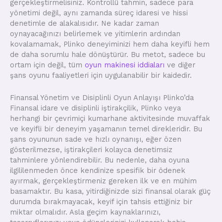
gerçekleştirmelisiniz. Kontrollü tahmin, sadece para
yönetimi değil, aynı zamanda süreç idaresi ve hissi
denetimle de alakalısıdır. Ne kadar zaman
oynayacağınızı belirlemek ve yitimlerin ardından
kovalamamak, Plinko deneyiminizi hem daha keyifli hem
de daha sorumlu hale dönüştürür. Bu metot, sadece bu
ortam için değil, tüm
oyun makinesi iddiaları
ve diğer
şans oyunu faaliyetleri için uygulanabilir bir kaidedir.
Finansal Yönetim ve Disiplinli Oyun Anlayışı Plinko’da
Finansal idare ve disiplinli iştirakçilik, Plinko veya
herhangi bir çevrimiçi kumarhane aktivitesinde muvaffak
ve keyifli bir deneyim yaşamanın temel direkleridir. Bu
şans oyununun sade ve hızlı oynanışı, eğer özen
gösterilmezse, iştirakçileri kolayca denetimsiz
tahminlere yönlendirebilir. Bu nedenle, daha oyuna
ilgililenmeden önce kendinize spesifik bir ödenek
ayırmak, gerçekleştirmeniz gereken ilk ve en mühim
basamaktır. Bu kasa, yitirdiğinizde sizi finansal olarak güç
durumda bırakmayacak, keyif için tahsis ettiğiniz bir
miktar olmalıdır. Asla geçim kaynaklarınızı,