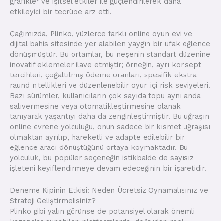
grafikler ve işitsel etkiler ile güçlendirilerek daha
etkileyici bir tecrübe arz etti.
Çağımızda, Plinko, yüzlerce farklı online oyun evi ve
dijital bahis sitesinde yer alabilen yaygın bir ufak eğlence
dönüşmüştür. Bu ortamlar, bu neşenin standart düzenine
inovatif eklemeler ilave etmiştir; örneğin, ayrı konsept
tercihleri, çoğaltılmış ödeme oranları, spesifik ekstra
raund nitellikleri ve düzenlenebilir oyun içi risk seviyeleri.
Bazı sürümler, kullanıcıların çok sayıda topu aynı anda
salıvermesine veya otomatikleştirmesine olanak
tanıyarak yaşantıyı daha da zenginleştirmiştir. Bu uğraşın
online evrene yolculuğu, onun sadece bir kısmet uğraşısı
olmaktan ayrılıp, hareketli ve adapte edilebilir bir
eğlence aracı dönüştüğünü ortaya koymaktadır. Bu
yolculuk, bu popüler seçeneğin istikbalde de sayısız
işleteni keyiflendirmeye devam edeceğinin bir işaretidir.
Deneme Kipinin Etkisi: Neden Ücretsiz Oynamalısınız ve
Strateji Geliştirmelisiniz?
Plinko gibi yalın görünse de potansiyel olarak önemli