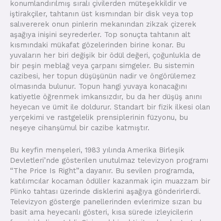
konumlandırılmış sıralı çivilerden müteşekkildir ve
iştirakçiler, tahtanın üst kısmından bir disk veya top
salıvererek onun pinlerin mekanından zikzak çizerek
aşağıya inişini seyrederler. Top sonuçta tahtanın alt
kısmındaki mükafat gözelerinden birine konar. Bu
yuvaların her biri değişik bir ödül değeri, çoğunlukla de
bir peşin meblağ veya çarpanı simgeler. Bu sistemin
cazibesi, her topun düşüşünün nadir ve öngörülemez
olmasında bulunur. Topun hangi yuvaya konacağını
katiyetle öğrenmek imkansızdır, bu da her düşüş anını
heyecan ve ümit ile doldurur. Standart bir fizik ilkesi olan
yerçekimi ve rastgelelik prensiplerinin füzyonu, bu
neşeye cihanşümul bir cazibe katmıştır.
Bu keyfin menşeleri, 1983 yılında Amerika Birleşik
Devletleri’nde gösterilen unutulmaz televizyon programı
“The Price Is Right”a dayanır. Bu sevilen programda,
katılımcılar kocaman ödüller kazanmak için muazzam bir
Plinko tahtası üzerinde disklerini aşağıya gönderirlerdi.
Televizyon gösterge panellerinden evlerimize sızan bu
basit ama heyecanlı gösteri, kısa sürede izleyicilerin