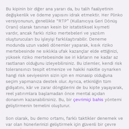
Bu kipinin bir diğer ana yararı da, bu talih faaliyetinin
değişkenlik ve ödeme yapısını idrak etmektir. Her Plinko
versiyonunun, genellikle “RTP” (Kullanıcıya Geri Dönüş
Oranı) olarak tanınan kesin bir istatistiksel kıymeti
vardır, ancak farklı riziko mertebeleri ve yazılım
oluşturucuları bu işleyişi farklılaştırabilir. Deneme
modunda uzun vadeli dönemler yaparak, kısık riziko
mertebesinde ne sıklıkla ufak kazançlar elde ettiğinizi,
yüksek riziko mertebesinde ise iri kârların ne kadar az
rastlanan olduğunu izleyebilirsiniz. Bu izlemler, kendi risk
toleransınızı tespit etmenize ve hakiki nakitle oynarken
hangi risk seviyesinin sizin için en münasip olduğuna
seçim yapmanıza destek olur. Ayrıca, etkinliğin tüm
gidişatını, kâr ve zarar döngülerini de bu kipte yaşayarak,
reel yatırımlara başlamadan önce mental açıdan
donanım kazanabilirsiniz. Bu, bir
çevrimiçi bahis
yöntemi
geliştirmenin temelini oluşturur.
Son olarak, bu demo ortamı, farklı taktikler denemek ve
var olan hünerlerinizi geliştirmek için güvenli bir çevre