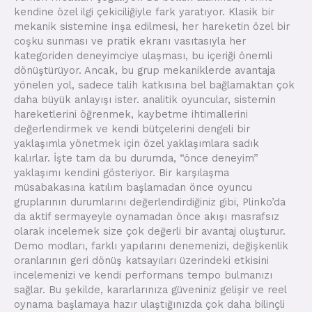
kendine özel ilgi çekiciliğiyle fark yaratıyor. Klasik bir
mekanik sistemine inşa edilmesi, her hareketin özel bir
coşku sunması ve pratik ekranı vasıtasıyla her
kategoriden deneyimciye ulaşması, bu içeriği önemli
dönüştürüyor. Ancak, bu grup mekaniklerde avantaja
yönelen yol, sadece talih katkısına bel bağlamaktan çok
daha büyük anlayışı ister. analitik oyuncular, sistemin
hareketlerini öğrenmek, kaybetme ihtimallerini
değerlendirmek ve kendi bütçelerini dengeli bir
yaklaşımla yönetmek için özel yaklaşımlara sadık
kalırlar. İşte tam da bu durumda, “önce deneyim”
yaklaşımı kendini gösteriyor. Bir karşılaşma
müsabakasına katılım başlamadan önce oyuncu
gruplarının durumlarını değerlendirdiğiniz gibi, Plinko’da
da aktif sermayeyle oynamadan önce akışı masrafsız
olarak incelemek size çok değerli bir avantaj oluşturur.
Demo modları, farklı yapılarını denemenizi, değişkenlik
oranlarının geri dönüş katsayıları üzerindeki etkisini
incelemenizi ve kendi performans tempo bulmanızı
sağlar. Bu şekilde, kararlarınıza güveniniz gelişir ve reel
oynama başlamaya hazır ulaştığınızda çok daha bilinçli