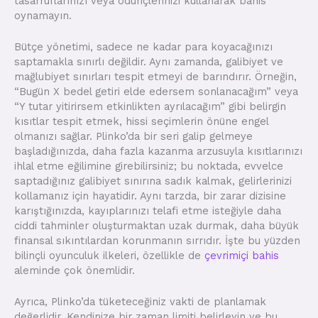
tasarruflarınızı veya ödünçlerinizi kullanarak bahis
oynamayın.
Bütçe yönetimi, sadece ne kadar para koyacağınızı
saptamakla sınırlı değildir. Aynı zamanda, galibiyet ve
mağlubiyet sınırları tespit etmeyi de barındırır. Örneğin,
“Bugün X bedel getiri elde edersem sonlanacağım” veya
“Y tutar yitirirsem etkinlikten ayrılacağım” gibi belirgin
kısıtlar tespit etmek, hissi seçimlerin önüne engel
olmanızı sağlar. Plinko’da bir seri galip gelmeye
başladığınızda, daha fazla kazanma arzusuyla kısıtlarınızı
ihlal etme eğilimine girebilirsiniz; bu noktada, evvelce
saptadığınız galibiyet sınırına sadık kalmak, gelirlerinizi
kollamanız için hayatidir. Aynı tarzda, bir zarar dizisine
karıştığınızda, kayıplarınızı telafi etme isteğiyle daha
ciddi tahminler oluşturmaktan uzak durmak, daha büyük
finansal sıkıntılardan korunmanın sırrıdır. İşte bu yüzden
bilinçli oyunculuk ilkeleri, özellikle de
çevrimiçi bahis
aleminde çok önemlidir.
Ayrıca, Plinko’da tüketeceğiniz vakti de planlamak
değerlidir. Kendinize bir zaman limiti belirleyin ve bu