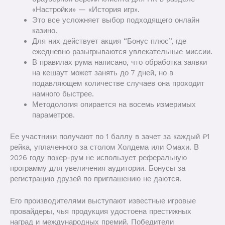
«Настройки» — «История игр».
Это все усложняет выбор подходящего онлайн
казино.
Для них действует акция “Бонус плюс”, где
ежедневно разыгрываются увлекательные миссии.
В правилах рума написано, что обработка заявки
на кешаут может занять до 7 дней, но в
подавляющем количестве случаев она проходит
намного быстрее.
Методология опирается на восемь измеримых
параметров.
Ее участники получают по 1 баллу в зачет за каждый ₽1
рейка, уплаченного за столом Холдема или Омахи. В
2026 году покер-рум не использует реферальную
программу для увеличения аудитории. Бонусы за
регистрацию друзей по приглашению не даются.
Его производителями выступают известные игровые
провайдеры, чья продукция удостоена престижных
наград и международных премий. Победители