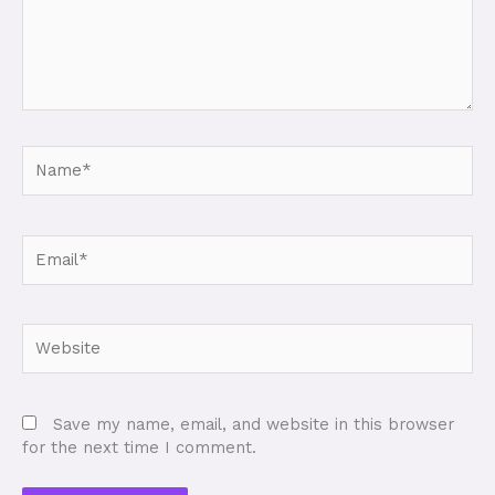
Name*
Email*
Website
Save my name, email, and website in this browser
for the next time I comment.