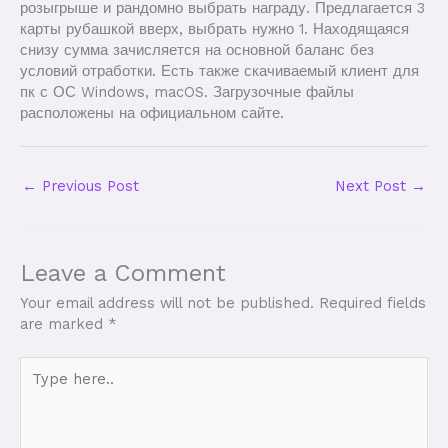
розыгрыше и рандомно выбрать награду. Предлагается 3
карты рубашкой вверх, выбрать нужно 1. Находящаяся
снизу сумма зачисляется на основной баланс без
условий отработки. Есть также скачиваемый клиент для
пк с ОС Windows, macOS. Загрузочные файлы
расположены на официальном сайте.
←
Previous Post
Next Post
→
Leave a Comment
Your email address will not be published.
Required fields
are marked
*
Type
here..