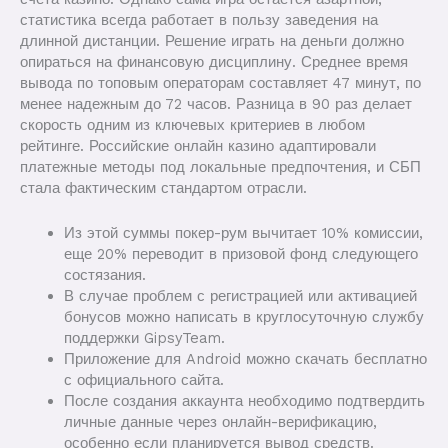
статистика всегда работает в пользу заведения на
длинной дистанции. Решение играть на деньги должно
опираться на финансовую дисциплину. Среднее время
вывода по топовым операторам составляет 47 минут, по
менее надежным до 72 часов. Разница в 90 раз делает
скорость одним из ключевых критериев в любом
рейтинге. Российские онлайн казино адаптировали
платежные методы под локальные предпочтения, и СБП
стала фактическим стандартом отрасли.
Из этой суммы покер-рум вычитает 10% комиссии,
еще 20% переводит в призовой фонд следующего
состязания.
В случае проблем с регистрацией или активацией
бонусов можно написать в круглосуточную службу
поддержки GipsyTeam.
Приложение для Android можно скачать бесплатно
с официального сайта.
После создания аккаунта необходимо подтвердить
личные данные через онлайн-верификацию,
особенно если планируется вывод средств.