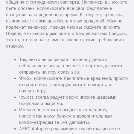
общения с сотрудниками саппорта. Например, вы можете
быть обязаны использовать все свои бесплатные
вращения за определенное время. К тому же, средства,
выигранные с помощью бесплатных вращений, обычно
подлежат вейджеру, прежде чем вы сможете их снять.
Первое, что необходимо знать о бездепозитных бонусах,
это то, что они часто имеют очень строгие требования к
ставкам.
Так, никто не запрещает поначалу делать
небольшие взносы, а после четвертого депозита
отправить на игру сразу 200.
Чтобы использовать бесплатные вращения, просто
откройте игру, в которую хотите поиграть, и
начните игру.
1xSlots всегда радует своих игроков щедрыми
бонусами и акциями.
Именно он откроет вам доступ к щедрому
приветственному бонусу и дополнительным
комбо-наградам за 2-4 депозиты.
AFFCatalog не рекламирует онлайн-казино и не