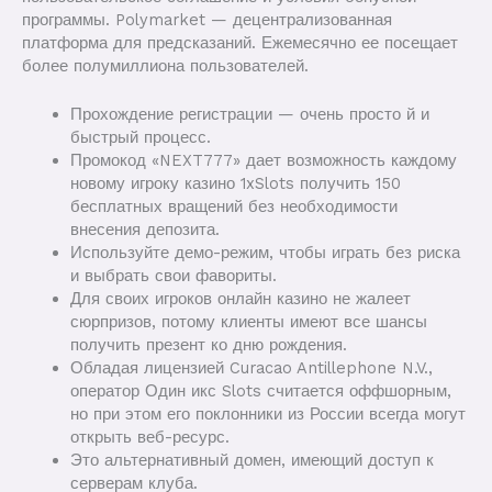
программы. Polymarket — децентрализованная
платформа для предсказаний. Ежемесячно ее посещает
более полумиллиона пользователей.
Прохождение регистрации — очень просто й и
быстрый процесс.
Промокод «NEXT777» дает возможность каждому
новому игроку казино 1xSlots получить 150
бесплатных вращений без необходимости
внесения депозита.
Используйте демо-режим, чтобы играть без риска
и выбрать свои фавориты.
Для своих игроков онлайн казино не жалеет
сюрпризов, потому клиенты имеют все шансы
получить презент ко дню рождения.
Обладая лицензией Curacao Antillephone N.V.,
оператор Один икс Slots считается оффшорным,
но при этом его поклонники из России всегда могут
открыть веб-ресурс.
Это альтернативный домен, имеющий доступ к
серверам клуба.