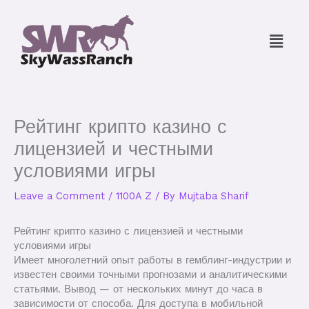
Skip
to
Menu
content
Рейтинг крипто казино с
лицензией и честными
условиями игры
Leave a Comment
/
1100A Z
/ By
Mujtaba Sharif
Рейтинг крипто казино с лицензией и честными
условиями игры
Имеет многолетний опыт работы в гемблинг-индустрии и
известен своими точными прогнозами и аналитическими
статьями. Вывод — от нескольких минут до часа в
зависимости от способа. Для доступа в мобильной