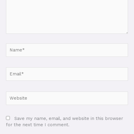
Name*
Email*
Website
Save my name, email, and website in this browser
for the next time I comment.