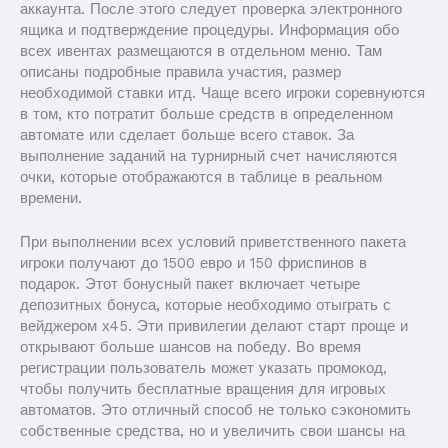
аккаунта. После этого следует проверка электронного
ящика и подтверждение процедуры. Информация обо
всех ивентах размещаются в отдельном меню. Там
описаны подробные правила участия, размер
необходимой ставки итд. Чаще всего игроки соревнуются
в том, кто потратит больше средств в определенном
автомате или сделает больше всего ставок. За
выполнение заданий на турнирный счет начисляются
очки, которые отображаются в таблице в реальном
времени.
При выполнении всех условий приветственного пакета
игроки получают до 1500 евро и 150 фриспинов в
подарок. Этот бонусный пакет включает четыре
депозитных бонуса, которые необходимо отыграть с
вейджером х45. Эти привилегии делают старт проще и
открывают больше шансов на победу. Во время
регистрации пользователь может указать промокод,
чтобы получить бесплатные вращения для игровых
автоматов. Это отличный способ не только сэкономить
собственные средства, но и увеличить свои шансы на