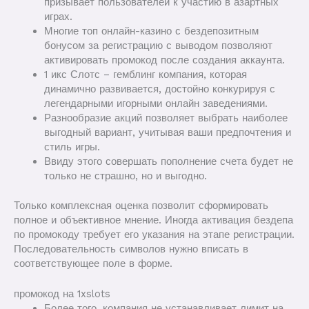
призывает пользователей к участию в азартных
играх.
Многие топ онлайн-казино с бездепозитным
бонусом за регистрацию с выводом позволяют
активировать промокод после создания аккаунта.
1 икс Слотс – гемблинг компания, которая
динамично развивается, достойно конкурируя с
легендарными игорными онлайн заведениями.
Разнообразие акций позволяет выбрать наиболее
выгодный вариант, учитывая ваши предпочтения и
стиль игры.
Ввиду этого совершать пополнение счета будет не
только не страшно, но и выгодно.
Только комплексная оценка позволит сформировать
полное и объективное мнение. Иногда активация бездепа
по промокоду требует его указания на этапе регистрации.
Последовательность символов нужно вписать в
соответствующее поле в форме.
промокод на 1xslots
Более того, компания не устанавливает лимит на