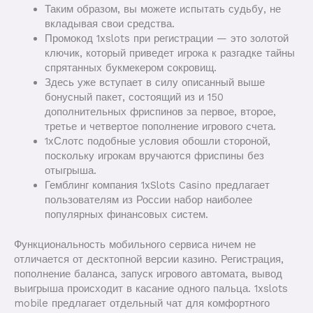
Таким образом, вы можете испытать судьбу, не
вкладывая свои средства.
Промокод 1xslots при регистрации — это золотой
ключик, который приведет игрока к разгадке тайны
спрятанных букмекером сокровищ.
Здесь уже вступает в силу описанный выше
бонусный пакет, состоящий из и 150
дополнительных фриспинов за первое, второе,
третье и четвертое пополнение игрового счета.
1хСлотс подобные условия обошли стороной,
поскольку игрокам вручаются фриспины без
отыгрыша.
Гемблинг компания 1xSlots Casino предлагает
пользователям из России набор наиболее
популярных финансовых систем.
Функциональность мобильного сервиса ничем не
отличается от десктопной версии казино. Регистрация,
пополнение баланса, запуск игрового автомата, вывод
выигрыша происходит в касание одного пальца. 1xslots
mobile предлагает отдельный чат для комфортного