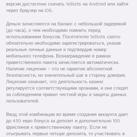
версии достаточно скачать 1xSlots на Android или зайти
через браузер на iOS.
Деньги зачисляются на баланс с небольшой задержкой
(до часа), о чем необходимо помнить перед
использованием бонусов. Посетителю 1xSlots casino
обязательно необходимо зарегистрироваться, указав
реальные личные данные и подтвердив номер
мобильного телефона. Вознаграждение в рамках
приветственного пакета зачисляется автоматически.
Наличие лицензии – это не гарантия абсолютной
безопасности, но значительный шаг в сторону доверия.
Лицензия означает, что деятельность казино
регулируется соответствующими органами, и они следят
за соблюдением правил честной игры и защиты данных
пользователей.
Ввод этой комбинации во время создания аккаунта дает
до 450 евро бонуса за депозит и дополнительно 100
фриспинов к приветственному пакету. Если не
отыгрывать первые четыре депозита, то участвовать в