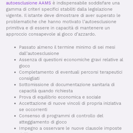
autoesclusione AAMS
è indispensabile soddisfare una
gamma di criteri specifici stabiliti dalla legislazione
vigente. Il istante deve dimostrare di aver superato le
problematiche che hanno motivato l’autoesclusione
primitiva e di essere in capacità di mantenere un
approccio consapevole al gioco d’azzardo.
Passato almeno il termine minimo di sei mesi
dall’autoesclusione
Assenza di questioni economiche gravi relative al
gioco
Completamento di eventuali percorsi terapeutici
consigliati
Sottomissione di documentazione sanitaria di
capacità quando richiesta
Prova di equilibrio economica e sociale
Accettazione di nuove vincoli di propria iniziativa
se occorrenti
Consenso di programmi di controllo del
atteggiamento di gioco
Impegno a osservare le nuove clausole imposte