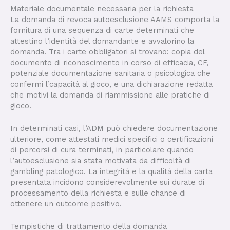
Materiale documentale necessaria per la richiesta
La domanda di revoca autoesclusione AAMS comporta la
fornitura di una sequenza di carte determinati che
attestino l’identità del domandante e avvalorino la
domanda. Tra i carte obbligatori si trovano: copia del
documento di riconoscimento in corso di efficacia, CF,
potenziale documentazione sanitaria o psicologica che
confermi l’capacità al gioco, e una dichiarazione redatta
che motivi la domanda di riammissione alle pratiche di
gioco.
In determinati casi, l’ADM può chiedere documentazione
ulteriore, come attestati medici specifici o certificazioni
di percorsi di cura terminati, in particolare quando
l’autoesclusione sia stata motivata da difficoltà di
gambling patologico. La integrità e la qualità della carta
presentata incidono considerevolmente sui durate di
processamento della richiesta e sulle chance di
ottenere un outcome positivo.
Tempistiche di trattamento della domanda