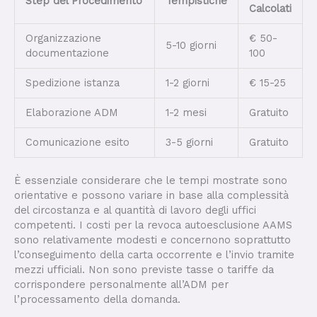
Step del Procedimento
Tempistiche
Calcolati
Organizzazione
€ 50-
5-10 giorni
documentazione
100
Spedizione istanza
1-2 giorni
€ 15-25
Elaborazione ADM
1-2 mesi
Gratuito
Comunicazione esito
3-5 giorni
Gratuito
È essenziale considerare che le tempi mostrate sono
orientative e possono variare in base alla complessità
del circostanza e al quantità di lavoro degli uffici
competenti. I costi per la revoca autoesclusione AAMS
sono relativamente modesti e concernono soprattutto
l’conseguimento della carta occorrente e l’invio tramite
mezzi ufficiali. Non sono previste tasse o tariffe da
corrispondere personalmente all’ADM per
l’processamento della domanda.