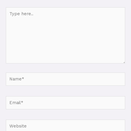
Type
here..
Name*
Email*
Website