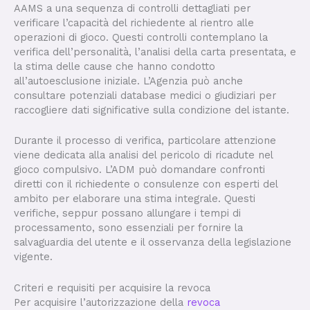
AAMS a una sequenza di controlli dettagliati per
verificare l’capacità del richiedente al rientro alle
operazioni di gioco. Questi controlli contemplano la
verifica dell’personalità, l’analisi della carta presentata, e
la stima delle cause che hanno condotto
all’autoesclusione iniziale. L’Agenzia può anche
consultare potenziali database medici o giudiziari per
raccogliere dati significative sulla condizione del istante.
Durante il processo di verifica, particolare attenzione
viene dedicata alla analisi del pericolo di ricadute nel
gioco compulsivo. L’ADM può domandare confronti
diretti con il richiedente o consulenze con esperti del
ambito per elaborare una stima integrale. Questi
verifiche, seppur possano allungare i tempi di
processamento, sono essenziali per fornire la
salvaguardia del utente e il osservanza della legislazione
vigente.
Criteri e requisiti per acquisire la revoca
Per acquisire l’autorizzazione della
revoca