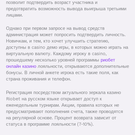
позволит подтвердить возраст участника и
предотвратить возможность вывода выигрыша третьими
лицами.
Однако при первом запросе на вывод средств
администрация может попросить подтвердить личность.
Новичкам, и тем, кто хочет улучшить стратегию,
доступны в casino демо игры, в которых можно играть на
виртуальную валюту. Каждому игроку в casino,
прошедшему несколько уровней программы
риобет
онлайн казино
лояльности, открываются дополнительные
бонусы. В личной анкете игрока есть такие поля, как
страна проживания и телефон.
Регистрация посредством актуального зеркала казино
Riobet на русском языке открывает доступ к
еженедельным турнирам. Акции, правила которых не
предусматривают пополнения счета, также проводятся
на регулярной основе. Процент возврата зависит от
статуса в программе лояльности (7-10%).