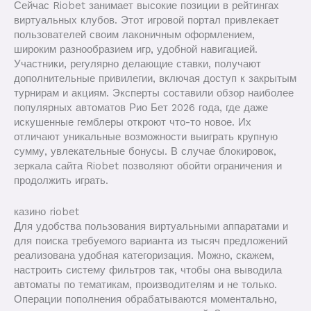
Сейчас Riobet занимает высокие позиции в рейтингах
виртуальных клубов. Этот игровой портал привлекает
пользователей своим лаконичным оформлением,
широким разнообразием игр, удобной навигацией.
Участники, регулярно делающие ставки, получают
дополнительные привилегии, включая доступ к закрытым
турнирам и акциям. Эксперты составили обзор наиболее
популярных автоматов Рио Бет 2026 года, где даже
искушенные гемблеры откроют что-то новое. Их
отличают уникальные возможности выиграть крупную
сумму, увлекательные бонусы. В случае блокировок,
зеркала сайта Riobet позволяют обойти ограничения и
продолжить играть.
казино riobet
Для удобства пользования виртуальными аппаратами и
для поиска требуемого варианта из тысяч предложений
реализована удобная категоризация. Можно, скажем,
настроить систему фильтров так, чтобы она выводила
автоматы по тематикам, производителям и не только.
Операции пополнения обрабатываются моментально,