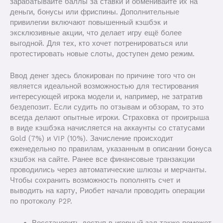
зарабатывайте баллы за ставки и обменивайте их на
деньги, бонусы или фриспины. Дополнительные
привилегии включают повышенный кэшбэк и
эксклюзивные акции, что делает игру ещё более
выгодной. Для тех, кто хочет потренироваться или
протестировать новые слоты, доступен демо режим.
Ввод денег здесь блокирован по причине того что он
является идеальной возможностью для тестирования
интересующей игрока модели и, например, не затратив
бездепозит. Если судить по отзывам и обзорам, то это
всегда делают опытные игроки. Страховка от проигрыша
в виде кэшбэка начисляется на аккаунты со статусами
Gold (7%) и VIP (10%). Зачисление происходит
еженедельно по правилам, указанным в описании бонуса
кэшбэк на сайте. Ранее все финансовые транзакции
проводились через автоматические шлюзы и мерчанты.
Чтобы сохранить возможность пополнять счет и
выводить на карту, Риобет начали проводить операции
по протоколу P2P.