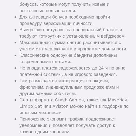
бонусов, которые могут получить новые и
постоянные пользователи.
Для активации бонуса необходимо пройти
процедуру верификации личности.
Выигрыши поступают на специальный баланс и
требуют «открутки» с установленным вейджером.
Максимальная сумма снятия рассчитывается с
учетом статуса аккаунта в программе лояльности.
Классические однорукие бандиты дополнены
современными слотами.
Но иногда платеж задерживается до 24 ч по вине
платежной системы, а не игрового заведения.
Там размещается информация по акциям,
фриспинам, индивидуальным предложениям и
другим важным событиям.
Слоты формата Crash Games, такие как Maverick,
Limbo Cat или Aviator, можно найти в подборке по
игровым механикам.
Приложение экономит трафик, поддерживает
уведомления и позволяет получать доступ к
казино одним касанием.