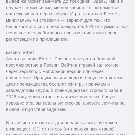
вывод же может занимать до трех дней. Здесь, как и в
случае с комиссиями, многое зависит от регламентов
платежных партнеров казино. Игра в слоты в Riobet с
минимальными ставками — вариант для тех, кто
беспокоится о состоянии банкролла. 15% от суммы очков
лояльности, заработанных новыми клиентами после
регистрации по приглашению.
казино riobet
Азартные игры Riobet Casino пользуются большой
популярностью в России. Войти в игровой зал можно
через зеркало, с мобильной версии или через
приложение. Продуманная и щедрая бонусная система
дает преимущества бесплатной игры новичкам и
завсегдатаям клуба. К преимуществам игрового зала в
2026 году можно отнести наличие лицензии, бонусы,
хорошие отзывы реальных игроков, высокие лимиты на
вывод, отсутствие задержек.
В отличие от возврата для онлайн казино, букмекер
возвращает 10% от потерь (от проигранных ставок)