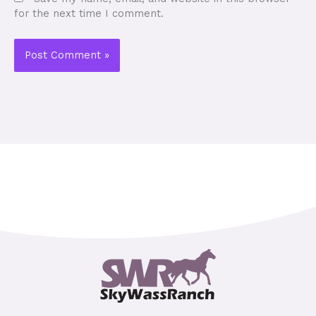
for the next time I comment.