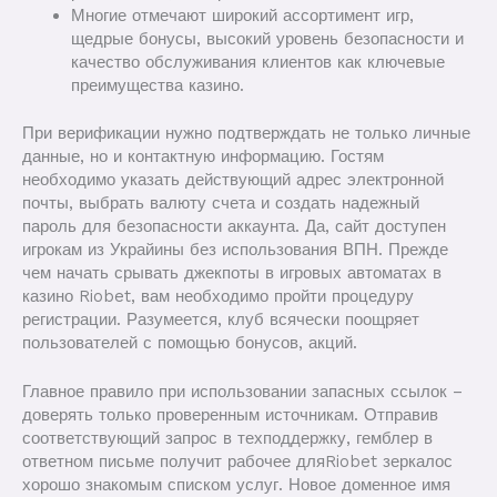
Многие отмечают широкий ассортимент игр,
щедрые бонусы, высокий уровень безопасности и
качество обслуживания клиентов как ключевые
преимущества казино.
При верификации нужно подтверждать не только личные
данные, но и контактную информацию. Гостям
необходимо указать действующий адрес электронной
почты, выбрать валюту счета и создать надежный
пароль для безопасности аккаунта. Да, сайт доступен
игрокам из Украйины без использования ВПН. Прежде
чем начать срывать джекпоты в игровых автоматах в
казино Riobet, вам необходимо пройти процедуру
регистрации. Разумеется, клуб всячески поощряет
пользователей с помощью бонусов, акций.
Главное правило при использовании запасных ссылок –
доверять только проверенным источникам. Отправив
соответствующий запрос в техподдержку, гемблер в
ответном письме получит рабочее дляRiobet зеркалос
хорошо знакомым списком услуг. Новое доменное имя