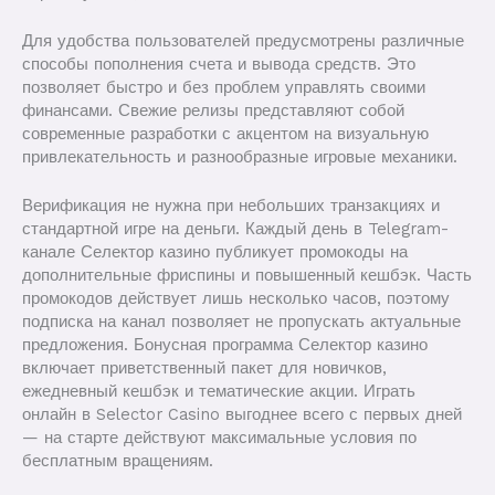
Для удобства пользователей предусмотрены различные
способы пополнения счета и вывода средств. Это
позволяет быстро и без проблем управлять своими
финансами. Свежие релизы представляют собой
современные разработки с акцентом на визуальную
привлекательность и разнообразные игровые механики.
Верификация не нужна при небольших транзакциях и
стандартной игре на деньги. Каждый день в Telegram-
канале Селектор казино публикует промокоды на
дополнительные фриспины и повышенный кешбэк. Часть
промокодов действует лишь несколько часов, поэтому
подписка на канал позволяет не пропускать актуальные
предложения. Бонусная программа Селектор казино
включает приветственный пакет для новичков,
ежедневный кешбэк и тематические акции. Играть
онлайн в Selector Casino выгоднее всего с первых дней
— на старте действуют максимальные условия по
бесплатным вращениям.