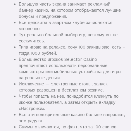
Большую часть экрана занимает рекламный
баннер казино, на котором отображаются лучшие
бонусы и предложения.
Все депозиты в азартном клубе зачисляются
мгновенно.
Тут реально большой выбор игр, поэтому вы не
соскучитесь.
Типа играю на релаксе, хочу 100 закидываю, есть –
тогда 1000 рублей.
Большинство игроков Selector Casino
предпочитают использовать персональные
компьютеры или мобильные устройства для игры
на реальные деньги.
Исключение — электронные столы, запуск
которых разрешен в бесплатном режиме.
Чтобы попасть на нее, понадобится кликнуть по
иконке пользователя, а затем открыть вкладку
«Настройки».
Все эти подозрительные казино больше напрягают,
чем радуют.
Суммы отличаются, но факт, что за 100 спинов