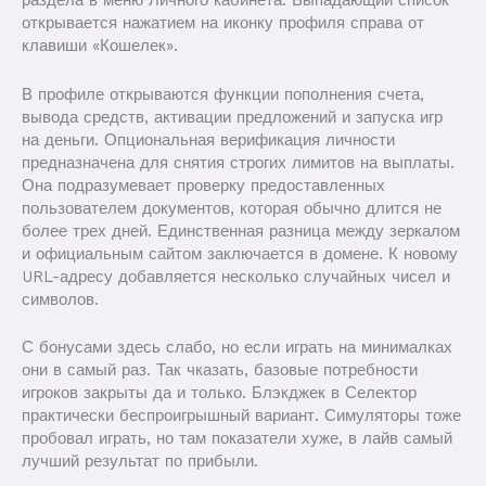
раздела в меню Личного кабинета. Выпадающий список
открывается нажатием на иконку профиля справа от
клавиши «Кошелек».
В профиле открываются функции пополнения счета,
вывода средств, активации предложений и запуска игр
на деньги. Опциональная верификация личности
предназначена для снятия строгих лимитов на выплаты.
Она подразумевает проверку предоставленных
пользователем документов, которая обычно длится не
более трех дней. Единственная разница между зеркалом
и официальным сайтом заключается в домене. К новому
URL-адресу добавляется несколько случайных чисел и
символов.
С бонусами здесь слабо, но если играть на минималках
они в самый раз. Так чказать, базовые потребности
игроков закрыты да и только. Блэкджек в Селектор
практически беспроигрышный вариант. Симуляторы тоже
пробовал играть, но там показатели хуже, в лайв самый
лучший результат по прибыли.