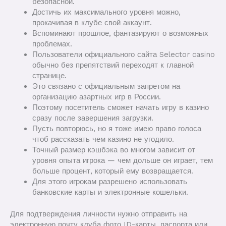
безопасной.
Достичь их максимального уровня можно,
прокачивая в клубе свой аккаунт.
Вспоминают прошлое, фантазируют о возможных
проблемах.
Пользователи официального сайта Selector casino
обычно без препятствий переходят к главной
странице.
Это связано с официальным запретом на
организацию азартных игр в России.
Поэтому посетитель сможет начать игру в казино
сразу после завершения загрузки.
Пусть повторюсь, но я тоже имею право голоса
чтоб рассказать чем казино не угодило.
Точный размер кэшбэка во многом зависит от
уровня опыта игрока — чем дольше он играет, тем
больше процент, который ему возвращается.
Для этого игрокам разрешено использовать
банковские карты и электронные кошельки.
Для подтверждения личности нужно отправить на
электронную почту клуба фото ID-карты, паспорта или