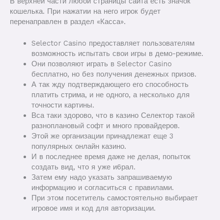
В верхней части любой страницы сайта есть значок
кошелька. При нажатии на него игрок будет
перенаправлен в раздел «Касса».
Selector Casino предоставляет пользователям
возможность испытать свои игры в демо-режиме.
Они позволяют играть в Selector Casino
бесплатно, но без получения денежных призов.
А так жду подтверждающего его способность
платить стрима, и не одного, а несколько для
точности картины.
Вса таки здорово, что в казино Селектор такой
разноплановый софт и много провайдеров.
Этой же организации принадлежат еще 3
популярных онлайн казино.
И в последнее время даже не делая, попыток
создать вид, что я уже и6рал.
Затем ему надо указать запрашиваемую
информацию и согласиться с правилами.
При этом посетитель самостоятельно выбирает
игровое имя и код для авторизации.