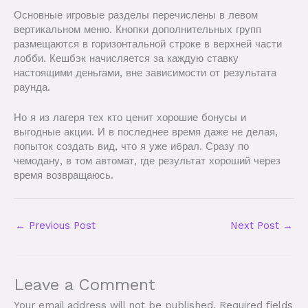
Основные игровые разделы перечислены в левом
вертикальном меню. Кнопки дополнительных групп
размещаются в горизонтальной строке в верхней части
лобби. Кешбэк начисляется за каждую ставку
настоящими деньгами, вне зависимости от результата
раунда.
Но я из лагеря тех кто ценит хорошие бонусы и
выгодные акции. И в последнее время даже не делая,
попыток создать вид, что я уже и6рал. Сразу по
чемодану, в том автомат, где результат хороший через
время возвращаюсь.
←
Previous Post
Next Post
→
Leave a Comment
Your email address will not be published.
Required fields