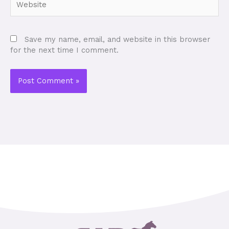
Save my name, email, and website in this browser
for the next time I comment.