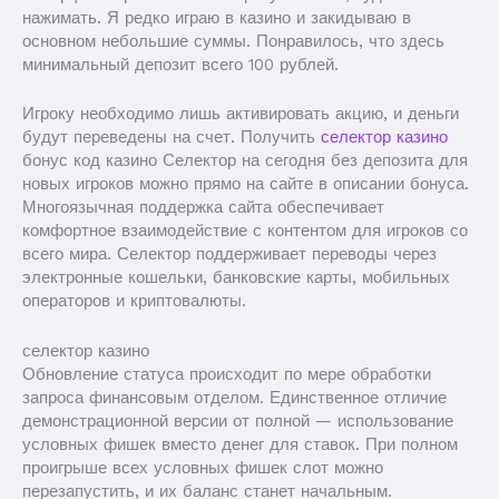
нажимать. Я редко играю в казино и закидываю в
основном небольшие суммы. Понравилось, что здесь
минимальный депозит всего 100 рублей.
Игроку необходимо лишь активировать акцию, и деньги
будут переведены на счет. Получить
селектор казино
бонус код казино Селектор на сегодня без депозита для
новых игроков можно прямо на сайте в описании бонуса.
Многоязычная поддержка сайта обеспечивает
комфортное взаимодействие с контентом для игроков со
всего мира. Селектор поддерживает переводы через
электронные кошельки, банковские карты, мобильных
операторов и криптовалюты.
селектор казино
Обновление статуса происходит по мере обработки
запроса финансовым отделом. Единственное отличие
демонстрационной версии от полной — использование
условных фишек вместо денег для ставок. При полном
проигрыше всех условных фишек слот можно
перезапустить, и их баланс станет начальным.