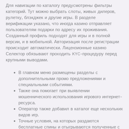
Для навигации по каталогу предусмотрены фильтры
категорий. Тут можно выбрать слоты, живых дилеров,
рулетку, блэкджек и другие игры. В разделе
верификации указано, что иногда казино отправляет
пользователям подарки по адресу их проживания.
Созданный профиль подходят для игры и в полной
версии, и в мобильной. Авторизация после регистрации
происходит автоматически. Лицензионные казино
Селектор обязывают проходить KYC-процедуру перед
крупными выводами.
В главном меню размещены разделы с
дополнительными промо предложениями и
специальными событиями.
Также она помогает при выявлении
мошеннического использования игрового интернет-
ресурса.
Оператор также добавил в каталог еще нескольких
видов игр.
Точные условия, на которых раздаются
бесплатные спины и отыгрываются полученные с