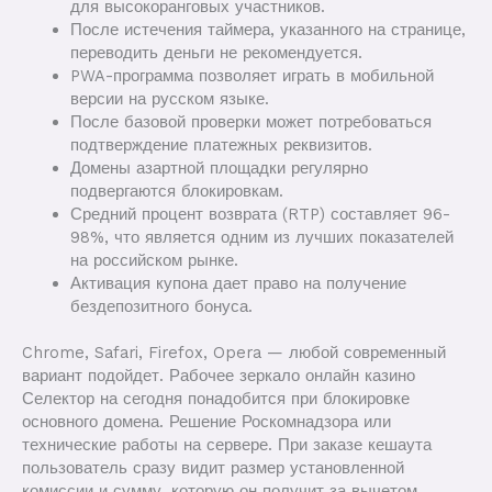
для высокоранговых участников.
После истечения таймера, указанного на странице,
переводить деньги не рекомендуется.
PWA-программа позволяет играть в мобильной
версии на русском языке.
После базовой проверки может потребоваться
подтверждение платежных реквизитов.
Домены азартной площадки регулярно
подвергаются блокировкам.
Средний процент возврата (RTP) составляет 96-
98%, что является одним из лучших показателей
на российском рынке.
Активация купона дает право на получение
бездепозитного бонуса.
Chrome, Safari, Firefox, Opera — любой современный
вариант подойдет. Рабочее зеркало онлайн казино
Селектор на сегодня понадобится при блокировке
основного домена. Решение Роскомнадзора или
технические работы на сервере. При заказе кешаута
пользователь сразу видит размер установленной
комиссии и сумму, которую он получит за вычетом