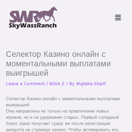
Skip
to
Menu
content
Селектор Казино онлайн с
моментальными выплатами
выигрышей
Leave a Comment
/
800A Z
/ By
Mujtaba Sharif
Селектор Казино онлайн с моментальными выплатами
выигрышей
Она направлена не только на привлечение новых
игроков, но и на удержание старых. Первый солидный
бонус игрок получает сразу же после регистрации
аккаунта на странице казино. Чтобы активировать его,