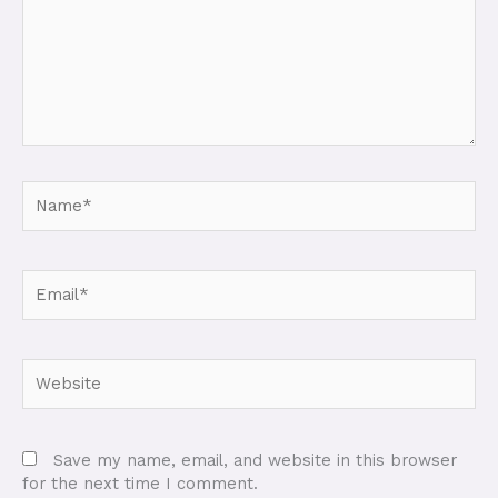
Name*
Email*
Website
Save my name, email, and website in this browser
for the next time I comment.