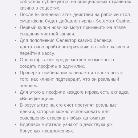
событиях публикуются на официальных страницах
казино в соцсетях.
После выполнения этих действий на рабочий стол
смартфона будет добавлен ярлык Selector Casino.
Первый купон новички могут применить на этапе
создания учетной записи.
Для пополнения Селектор казино баланса
достаточно пройти авторизацию на сайте казино и
перейти в кассу.
Оператор также предусмотрел возможность
создать профиль в один клик.
Проверка комбинации начинается только после
того, как клиент подтвердит, что он реальный
человек.
Для этого в профиле каждого игрока есть вкладка
«Верификация».
В результате на его счет поступят реальные
деньги, которые можно использовать для
совершения ставок в любых автоматах.
Вдобавок читатели узнают о действующих
бонусных предложениях.