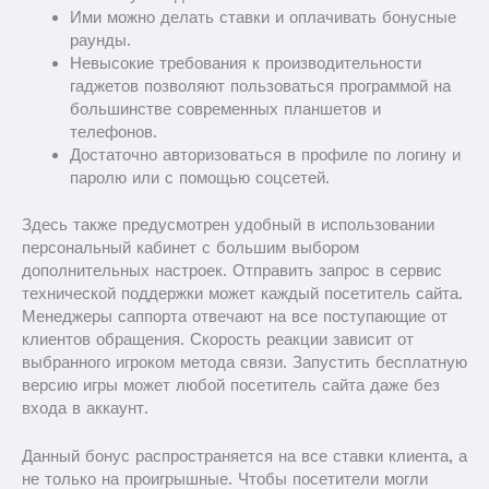
Ими можно делать ставки и оплачивать бонусные
раунды.
Невысокие требования к производительности
гаджетов позволяют пользоваться программой на
большинстве современных планшетов и
телефонов.
Достаточно авторизоваться в профиле по логину и
паролю или с помощью соцсетей.
Здесь также предусмотрен удобный в использовании
персональный кабинет с большим выбором
дополнительных настроек. Отправить запрос в сервис
технической поддержки может каждый посетитель сайта.
Менеджеры саппорта отвечают на все поступающие от
клиентов обращения. Скорость реакции зависит от
выбранного игроком метода связи. Запустить бесплатную
версию игры может любой посетитель сайта даже без
входа в аккаунт.
Данный бонус распространяется на все ставки клиента, а
не только на проигрышные. Чтобы посетители могли