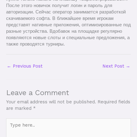
После этого новичок получит логин и пароль для
авторизации. Сейчас оператор занимается разработкой
скачиваемого софта. В ближайшее время игрокам
представят нативные приложения, оптимизированные под
разные устройства. Вдобавок на площадке регулярно
появляются новые слоты и специальные предложения, а
также проводятся турниры.
←
Previous Post
Next Post
→
Leave a Comment
Your email address will not be published.
Required fields
are marked
*
Type
here..