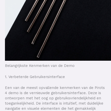
Belangrijkste Kenmerken van de Demo
1. Verbeterde Gebruikersinterface
Een van de meest opvallende kenmerken van de Pirots
4 demo is de vernieuwde gebruikersinterface. Deze is
ontworpen met het oog op gebruiksvriendelijkheid en
toegankelijkheid. De interface is intuïtief, met duidelijke
navigatie en visuele elementen die het gemakkelijk