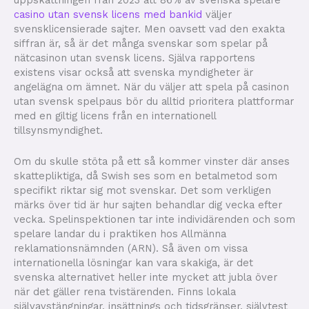
uppskattningen från 2023 att 86% av svenska spelare
casino utan svensk licens med bankid
väljer
svensklicensierade sajter. Men oavsett vad den exakta
siffran är, så är det många svenskar som spelar på
nätcasinon utan svensk licens. Själva rapportens
existens visar också att svenska myndigheter är
angelägna om ämnet. När du väljer att spela på casinon
utan svensk spelpaus bör du alltid prioritera plattformar
med en giltig licens från en internationell
tillsynsmyndighet.
Om du skulle stöta på ett så kommer vinster där anses
skattepliktiga, då Swish ses som en betalmetod som
specifikt riktar sig mot svenskar. Det som verkligen
märks över tid är hur sajten behandlar dig vecka efter
vecka. Spelinspektionen tar inte individärenden och som
spelare landar du i praktiken hos Allmänna
reklamationsnämnden (ARN). Så även om vissa
internationella lösningar kan vara skakiga, är det
svenska alternativet heller inte mycket att jubla över
när det gäller rena tvistärenden. Finns lokala
självavstängningar, insättnings och tidsgränser, självtest