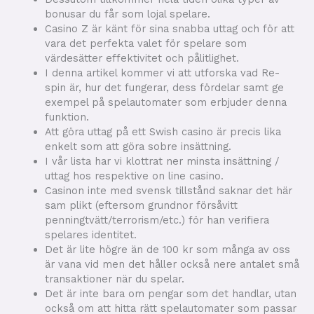
bonusar du får som lojal spelare.
Casino Z är känt för sina snabba uttag och för att
vara det perfekta valet för spelare som
värdesätter effektivitet och pålitlighet.
I denna artikel kommer vi att utforska vad Re-
spin är, hur det fungerar, dess fördelar samt ge
exempel på spelautomater som erbjuder denna
funktion.
Att göra uttag på ett Swish casino är precis lika
enkelt som att göra sobre insättning.
I vår lista har vi klottrat ner minsta insättning /
uttag hos respektive on line casino.
Casinon inte med svensk tillstånd saknar det här
sam plikt (eftersom grundnor försåvitt
penningtvätt/terrorism/etc.) för han verifiera
spelares identitet.
Det är lite högre än de 100 kr som många av oss
är vana vid men det håller också nere antalet små
transaktioner när du spelar.
Det är inte bara om pengar som det handlar, utan
också om att hitta rätt spelautomater som passar