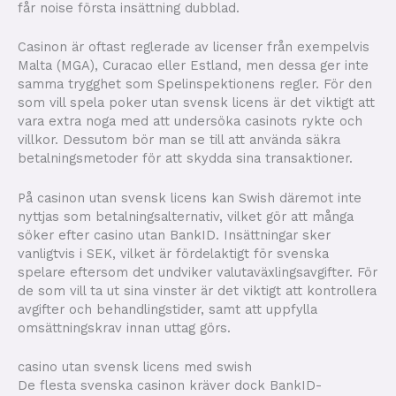
får noise första insättning dubblad.
Casinon är oftast reglerade av licenser från exempelvis
Malta (MGA), Curacao eller Estland, men dessa ger inte
samma trygghet som Spelinspektionens regler. För den
som vill spela poker utan svensk licens är det viktigt att
vara extra noga med att undersöka casinots rykte och
villkor. Dessutom bör man se till att använda säkra
betalningsmetoder för att skydda sina transaktioner.
På casinon utan svensk licens kan Swish däremot inte
nyttjas som betalningsalternativ, vilket gör att många
söker efter casino utan BankID. Insättningar sker
vanligtvis i SEK, vilket är fördelaktigt för svenska
spelare eftersom det undviker valutaväxlingsavgifter. För
de som vill ta ut sina vinster är det viktigt att kontrollera
avgifter och behandlingstider, samt att uppfylla
omsättningskrav innan uttag görs.
casino utan svensk licens med swish
De flesta svenska casinon kräver dock BankID-