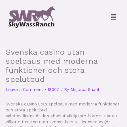
Skip
to
Menu
content
Svenska casino utan
spelpaus med moderna
funktioner och stora
spelutbud
Leave a Comment
/
1800Z
/ By
Mujtaba Sharif
Svenska casino utan spelpaus med moderna funktioner
och stora spelutbud
Valet av licens är den absolut viktigaste faktorn när du
väljer ett casino utan svensk licens. Licensen avgör