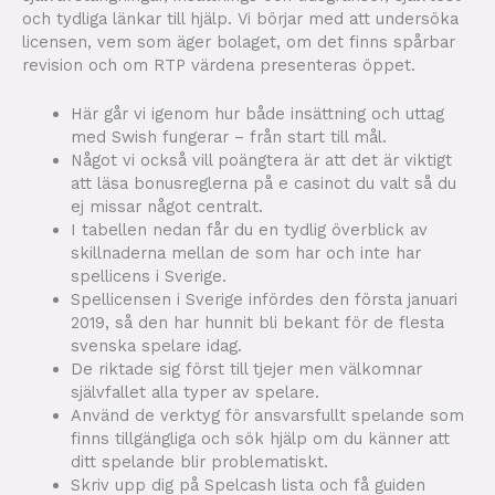
och tydliga länkar till hjälp. Vi börjar med att undersöka
licensen, vem som äger bolaget, om det finns spårbar
revision och om RTP värdena presenteras öppet.
Här går vi igenom hur både insättning och uttag
med Swish fungerar – från start till mål.
Något vi också vill poängtera är att det är viktigt
att läsa bonusreglerna på e casinot du valt så du
ej missar något centralt.
I tabellen nedan får du en tydlig överblick av
skillnaderna mellan de som har och inte har
spellicens i Sverige.
Spellicensen i Sverige infördes den första januari
2019, så den har hunnit bli bekant för de flesta
svenska spelare idag.
De riktade sig först till tjejer men välkomnar
självfallet alla typer av spelare.
Använd de verktyg för ansvarsfullt spelande som
finns tillgängliga och sök hjälp om du känner att
ditt spelande blir problematiskt.
Skriv upp dig på Spelcash lista och få guiden