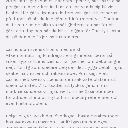
vilket rättsligt skydd du har som spelare, hur säkra dina
pengar är, och vilken instans du kan vända dig till vid
tvister. Här går vi igenom de fem vanligaste licenserna
på djupet så att du kan göra ett informerat val. Där kan
du i sin tur se de olika valmöjligheterna du har för att
göra ett uttag och när du hittat loggan för Trustly klickar
du på den och följer instruktionerna.
casino utan svensk licens med swish
Vilken omfattning kundregistrering innebär beror på
vilken typ av licens casinot har (se mer om detta längre
ner). För dig som spelare betyder det trygga betalningar,
skattefria vinster och rättvisa spel. Kort sagt – ett
casino med svensk licens är den säkraste platsen att
spela på nätet. Vi fortsätter att lyckas genomföra
marknadsundersökningar, we form av Casinotempen,
för att identifiera och lyfta fram spelarpreferenser och
eventuella problem.
Enligt mig är Swish den överlägset bästa betalmetoden
hos svenska nätcasinon. Där ifrågasätts den egna