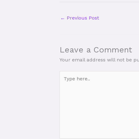
←
Previous Post
Leave a Comment
Your email address will not be p
Type
here..