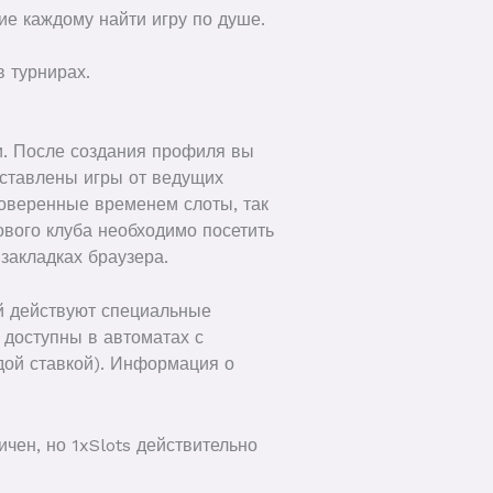
ие каждому найти игру по душе.
 турнирах.
ти. После создания профиля вы
дставлены игры от ведущих
проверенные временем слоты, так
ового клуба необходимо посетить
закладках браузера.
ей действуют специальные
доступны в автоматах с
дой ставкой). Информация о
чен, но 1xSlots действительно