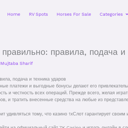
Home
RV Spots
Horses For Sale
Categories
ь правильно: правила, подача и
y
Mujtaba Sharif
вила, подача и техника ударов
ные платежи и выгодные бонусы делают его привлекатель
ть и честность всех операций. Прежде всего, желая играть
ов, и тратить внесенные средства на любые из представл
ит удивляться тому, что казино 1хСлот гарантирует своим 
ейти на официальный сайт 7K Casino и играть онлайн в с