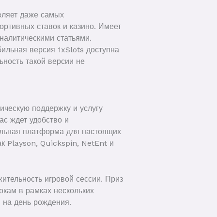
вляет даже самых
ортивных ставок и казино. Имеет
налитическими статьями.
ильная версия 1xSlots доступна
ьность такой версии не
ическую поддержку и услугу
ас ждет удобство и
тельная платформа для настоящих
 Playson, Quickspin, NetEnt и
ительность игровой сессии. Приз
окам в рамках нескольких
 на день рождения.