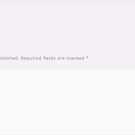
ublished.
Required fields are marked
*