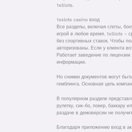
1xSlots.
1xslots casino вход
Все разделы, включая слоты, бон
игрой в любое время. 1xSlots – 
без спортивных ставок. Чтобы п
авторизованы. Если у клиента во
Работает заведение по лицензии
информации.
Но снимки документов могут быт
гемблинга. Основная цель компа
В популярном разделе представл
рулетку, сик-бо, покер, баккару 
раздаче в демоверсии не получит
Благодаря приложению вход в акк