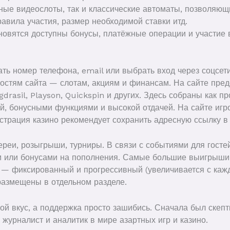
ые видеослоты, так и классические автоматы, позволяющ
вила участия, размер необходимой ставки итд.
новятся доступны бонусы, платёжные операции и участие в
ать номер телефона, email или выбрать вход через соцсе
ностям сайта — слотам, акциям и финансам. На сайте пре
gdrasil, Playson, Quickspin и других. Здесь собраны как 
й, бонусными функциями и высокой отдачей. На сайте игр
трация казино рекомендует сохранить адресную ссылку в 
ереи, розыгрыши, турниры. В связи с событиями для гост
 или бонусами на пополнения. Самые большие выигрыши 
а — фиксированный и прогрессивный (увеличивается с каж
 размещены в отдельном разделе.
й вкус, а поддержка просто зашибись. Сначала был скепти
журналист и аналитик в мире азартных игр и казино.