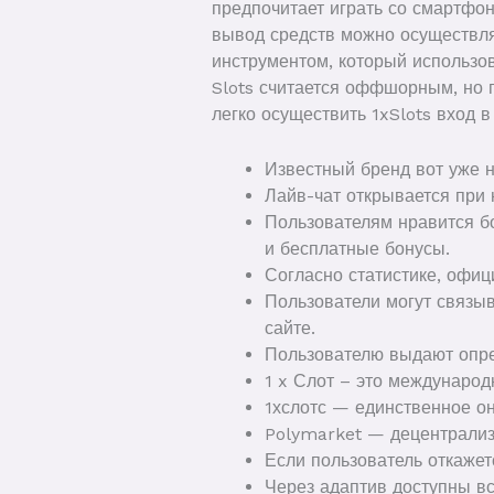
предпочитает играть со смартфона
вывод средств можно осуществля
инструментом, который использов
Slots считается оффшорным, но п
легко осуществить 1xSlots вход в
Известный бренд вот уже н
Лайв-чат открывается при 
Пользователям нравится бо
и бесплатные бонусы.
Согласно статистике, офиц
Пользователи могут связы
сайте.
Пользователю выдают опре
1 x Слот – это международ
1хслотс — единственное о
Polymarket — децентрализ
Если пользователь откажет
Через адаптив доступны вс