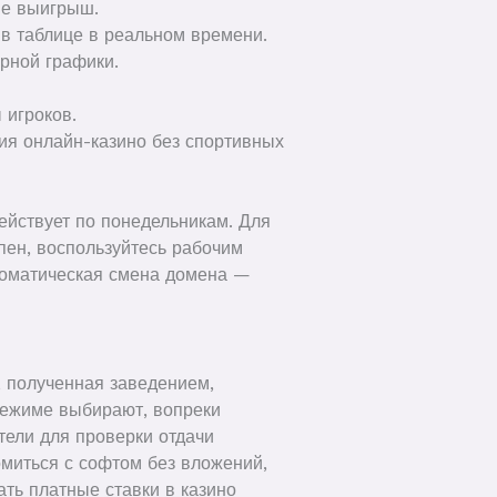
не выигрыш.
 в таблице в реальном времени.
рной графики.
 игроков.
ния онлайн-казино без спортивных
ействует по понедельникам. Для
пен, воспользуйтесь рабочим
втоматическая смена домена —
, полученная заведением,
 режиме выбирают, вопреки
тели для проверки отдачи
омиться с софтом без вложений,
ать платные ставки в казино