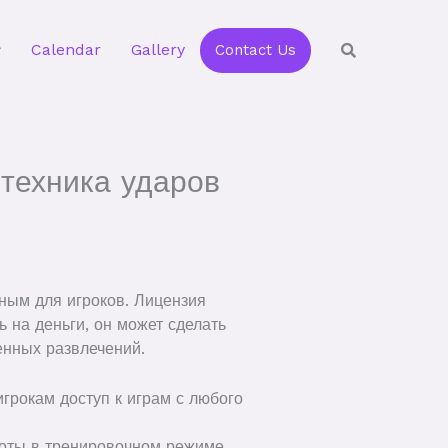
Calendar
Gallery
Contact Us
 техника ударов
ным для игроков. Лицензия
 на деньги, он может сделать
енных развлечений.
игрокам доступ к играм с любого
лоты в тренировочном режиме.