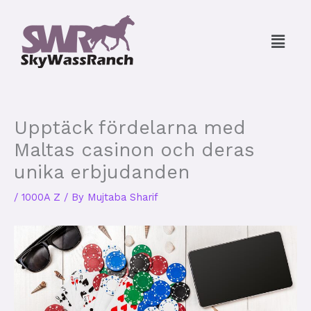
Skip
to
Menu
content
Upptäck fördelarna med
Maltas casinon och deras
unika erbjudanden
/
1000A Z
/ By
Mujtaba Sharif