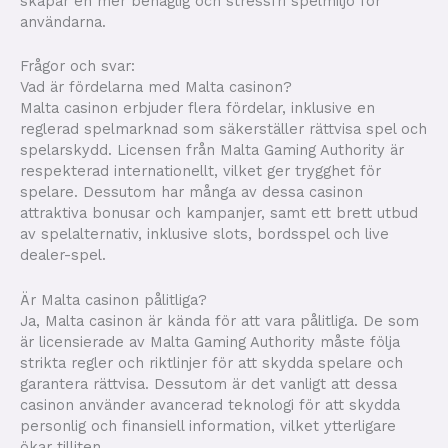
skapar en mer behaglig och stressfri spelmiljö för
användarna.
Frågor och svar:
Vad är fördelarna med Malta casinon?
Malta casinon erbjuder flera fördelar, inklusive en
reglerad spelmarknad som säkerställer rättvisa spel och
spelarskydd. Licensen från Malta Gaming Authority är
respekterad internationellt, vilket ger trygghet för
spelare. Dessutom har många av dessa casinon
attraktiva bonusar och kampanjer, samt ett brett utbud
av spelalternativ, inklusive slots, bordsspel och live
dealer-spel.
Är Malta casinon pålitliga?
Ja, Malta casinon är kända för att vara pålitliga. De som
är licensierade av Malta Gaming Authority måste följa
strikta regler och riktlinjer för att skydda spelare och
garantera rättvisa. Dessutom är det vanligt att dessa
casinon använder avancerad teknologi för att skydda
personlig och finansiell information, vilket ytterligare
ökar tilliten.