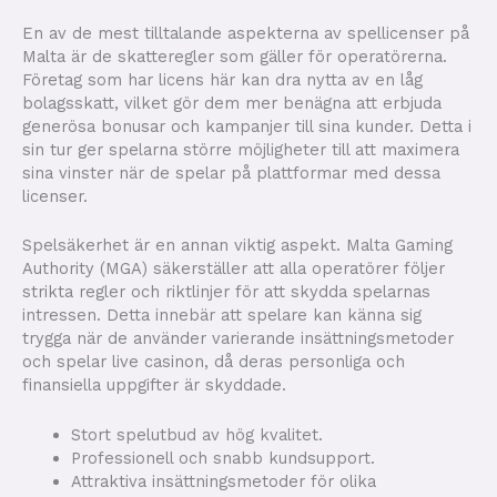
En av de mest tilltalande aspekterna av spellicenser på
Malta är de skatteregler som gäller för operatörerna.
Företag som har licens här kan dra nytta av en låg
bolagsskatt, vilket gör dem mer benägna att erbjuda
generösa bonusar och kampanjer till sina kunder. Detta i
sin tur ger spelarna större möjligheter till att maximera
sina vinster när de spelar på plattformar med dessa
licenser.
Spelsäkerhet är en annan viktig aspekt. Malta Gaming
Authority (MGA) säkerställer att alla operatörer följer
strikta regler och riktlinjer för att skydda spelarnas
intressen. Detta innebär att spelare kan känna sig
trygga när de använder varierande insättningsmetoder
och spelar live casinon, då deras personliga och
finansiella uppgifter är skyddade.
Stort spelutbud av hög kvalitet.
Professionell och snabb kundsupport.
Attraktiva insättningsmetoder för olika