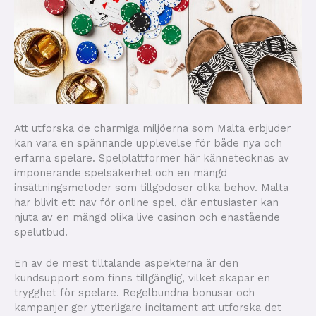
Att utforska de charmiga miljöerna som Malta erbjuder
kan vara en spännande upplevelse för både nya och
erfarna spelare. Spelplattformer här kännetecknas av
imponerande spelsäkerhet och en mängd
insättningsmetoder som tillgodoser olika behov. Malta
har blivit ett nav för online spel, där entusiaster kan
njuta av en mängd olika live casinon och enastående
spelutbud.
En av de mest tilltalande aspekterna är den
kundsupport som finns tillgänglig, vilket skapar en
trygghet för spelare. Regelbundna bonusar och
kampanjer ger ytterligare incitament att utforska det