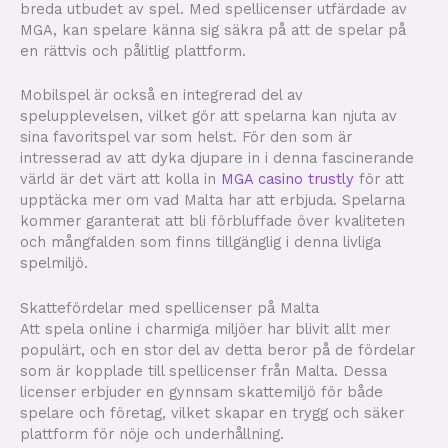
breda utbudet av spel. Med spellicenser utfärdade av
MGA, kan spelare känna sig säkra på att de spelar på
en rättvis och pålitlig plattform.
Mobilspel är också en integrerad del av
spelupplevelsen, vilket gör att spelarna kan njuta av
sina favoritspel var som helst. För den som är
intresserad av att dyka djupare in i denna fascinerande
värld är det värt att kolla in
MGA casino trustly
för att
upptäcka mer om vad Malta har att erbjuda. Spelarna
kommer garanterat att bli förbluffade över kvaliteten
och mångfalden som finns tillgänglig i denna livliga
spelmiljö.
Skattefördelar med spellicenser på Malta
Att spela online i charmiga miljöer har blivit allt mer
populärt, och en stor del av detta beror på de fördelar
som är kopplade till spellicenser från Malta. Dessa
licenser erbjuder en gynnsam skattemiljö för både
spelare och företag, vilket skapar en trygg och säker
plattform för nöje och underhållning.