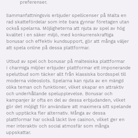
preferenser.
Sammanfattningsvis erbjuder spellicenser på Malta en
rad skattefördelar som inte bara gynnar företagen utan
också spelarna. Möjligheterna att njuta av spel av hög
kvalitet i en säker miljö, med konkurrenskraftiga
bonusar och effektiv kundsupport, gör att många väljer
att spela online på dessa plattformar.
Utbud av spel och bonusar på maltesiska plattformar
I charmiga miljöer erbjuder plattformar ett imponerande
spelutbud som täcker allt från klassiska bordsspel till
moderna videoslots. Spelarna kan njuta av en mängd
olika teman och funktioner, vilket skapar en attraktiv
och underhållande spelupplevelse. Bonusar och
kampanjer är ofta en del av dessa erbjudanden, vilket
gör det möjligt för användare att maximera sitt spelande
och upptäcka fler alternativ. Många av dessa
plattformar har också läckt live casinon, vilket ger en
mer interaktiv och social atmosfär som många
uppskattar.