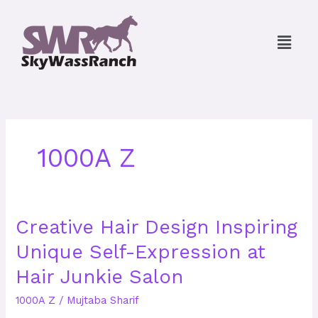
Skip
to
Menu
content
1000A Z
Creative
Creative Hair Design Inspiring
Hair
Unique Self-Expression at
Design
Inspiring
Hair Junkie Salon
Unique
Self-
1000A Z
/
Mujtaba Sharif
Expression