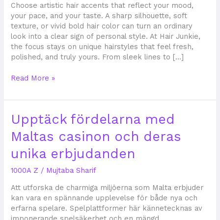
at
Choose artistic hair accents that reflect your mood,
Hair
your pace, and your taste. A sharp silhouette, soft
Junkie
texture, or vivid bold hair color can turn an ordinary
Salon
look into a clear sign of personal style. At Hair Junkie,
the focus stays on unique hairstyles that feel fresh,
polished, and truly yours. From sleek lines to […]
Read More »
Upptäck
Upptäck fördelarna med
fördelarna
Maltas casinon och deras
med
Maltas
unika erbjudanden
casinon
och
1000A Z
/
Mujtaba Sharif
deras
unika
Att utforska de charmiga miljöerna som Malta erbjuder
erbjudanden
kan vara en spännande upplevelse för både nya och
erfarna spelare. Spelplattformer här kännetecknas av
imponerande spelsäkerhet och en mängd