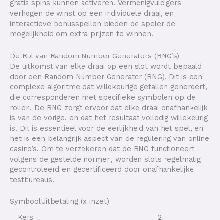
gratis spins kunnen activeren. Vermenigvuldigers
verhogen de winst op een individuele draai, en
interactieve bonusspellen bieden de speler de
mogelijkheid om extra prijzen te winnen.
De Rol van Random Number Generators (RNG’s)
De uitkomst van elke draai op een slot wordt bepaald
door een Random Number Generator (RNG). Dit is een
complexe algoritme dat willekeurige getallen genereert,
die corresponderen met specifieke symbolen op de
rollen. De RNG zorgt ervoor dat elke draai onafhankelijk
is van de vorige, en dat het resultaat volledig willekeurig
is. Dit is essentieel voor de eerlijkheid van het spel, en
het is een belangrijk aspect van de regulering van online
casino’s. Om te verzekeren dat de RNG functioneert
volgens de gestelde normen, worden slots regelmatig
gecontroleerd en gecertificeerd door onafhankelijke
testbureaus.
SymboolUitbetaling (x inzet)
Kers
2