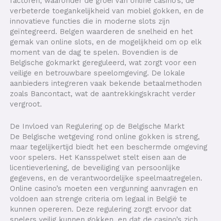
factoren, waaronder de groei van online casino’s, de
verbeterde toegankelijkheid van mobiel gokken, en de
innovatieve functies die in moderne slots zijn
geïntegreerd. Belgen waarderen de snelheid en het
gemak van online slots, en de mogelijkheid om op elk
moment van de dag te spelen. Bovendien is de
Belgische gokmarkt gereguleerd, wat zorgt voor een
veilige en betrouwbare speelomgeving. De lokale
aanbieders integreren vaak bekende betaalmethoden
zoals Bancontact, wat de aantrekkingskracht verder
vergroot.
De Invloed van Regulering op de Belgische Markt
De Belgische wetgeving rond online gokken is streng,
maar tegelijkertijd biedt het een beschermde omgeving
voor spelers. Het Kansspelwet stelt eisen aan de
licentieverlening, de beveiliging van persoonlijke
gegevens, en de verantwoordelijke speelmaatregelen.
Online casino’s moeten een vergunning aanvragen en
voldoen aan strenge criteria om legaal in België te
kunnen opereren. Deze regulering zorgt ervoor dat
spelers veilig kunnen gokken, en dat de casino’s zich