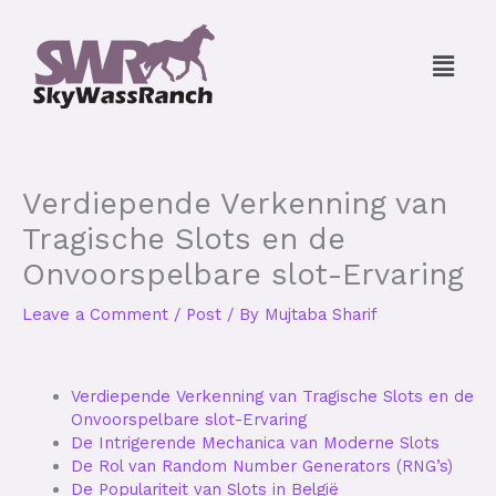
Skip
to
Menu
content
Verdiepende Verkenning van
Tragische Slots en de
Onvoorspelbare slot-Ervaring
Leave a Comment
/
Post
/ By
Mujtaba Sharif
Verdiepende Verkenning van Tragische Slots en de
Onvoorspelbare slot-Ervaring
De Intrigerende Mechanica van Moderne Slots
De Rol van Random Number Generators (RNG’s)
De Populariteit van Slots in België