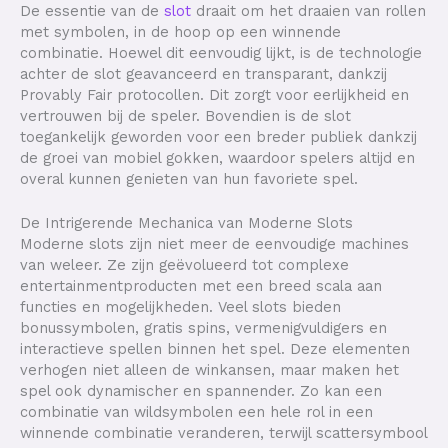
De essentie van de
slot
draait om het draaien van rollen
met symbolen, in de hoop op een winnende
combinatie. Hoewel dit eenvoudig lijkt, is de technologie
achter de slot geavanceerd en transparant, dankzij
Provably Fair protocollen. Dit zorgt voor eerlijkheid en
vertrouwen bij de speler. Bovendien is de slot
toegankelijk geworden voor een breder publiek dankzij
de groei van mobiel gokken, waardoor spelers altijd en
overal kunnen genieten van hun favoriete spel.
De Intrigerende Mechanica van Moderne Slots
Moderne slots zijn niet meer de eenvoudige machines
van weleer. Ze zijn geëvolueerd tot complexe
entertainmentproducten met een breed scala aan
functies en mogelijkheden. Veel slots bieden
bonussymbolen, gratis spins, vermenigvuldigers en
interactieve spellen binnen het spel. Deze elementen
verhogen niet alleen de winkansen, maar maken het
spel ook dynamischer en spannender. Zo kan een
combinatie van wildsymbolen een hele rol in een
winnende combinatie veranderen, terwijl scattersymbool