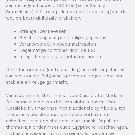
aan de regels houden. BGC (Belgische Gaming
Commission) ziet toe op de correcte toepassing van de
wet en bestrijdt illegale praktijken.
Strenge licentie-eisen
Bescherming van persoonlijke gegevens
Verantwoordelijk speelmaatregelen
Regelmatige controles door de BGC
Integratie van lokale betaalmethoden
Deze factoren dragen bij aan de groeiende populariteit
van slots onder Belgische spelers en zorgen voor een
stabiele en veilige gokmarkt.
Variaties op het Slot-Thema: van Klassiek tot Modern
De thematische diversiteit van slots is enorm. Van
klassieke fruitmachines met traditionele symbolen, tot
moderne videoslots met complexe verhalen en
animaties, er is een slot voor elke smaak. Populaire
thema’s zijn onder meer oude Egyptische beschavingen,
mythische wezens, films, tv-series, en beroemde