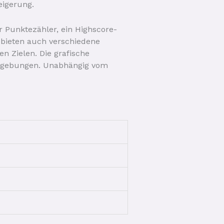
eigerung.
er Punktezähler, ein Highscore-
 bieten auch verschiedene
n Zielen. Die grafische
-Umgebungen. Unabhängig vom