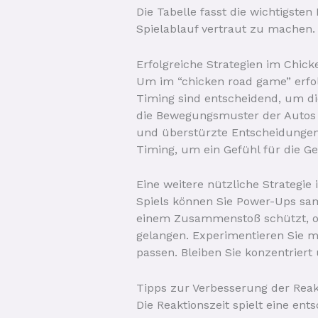
Die Tabelle fasst die wichtigst
Spielablauf vertraut zu machen.
Erfolgreiche Strategien im Chic
Um im “chicken road game” erfolg
Timing sind entscheidend, um die
die Bewegungsmuster der Autos 
und überstürzte Entscheidungen 
Timing, um ein Gefühl für die G
Eine weitere nützliche Strategie
Spiels können Sie Power-Ups samm
einem Zusammenstoß schützt, oder
gelangen. Experimentieren Sie m
passen. Bleiben Sie konzentriert
Tipps zur Verbesserung der Reak
Die Reaktionszeit spielt eine en