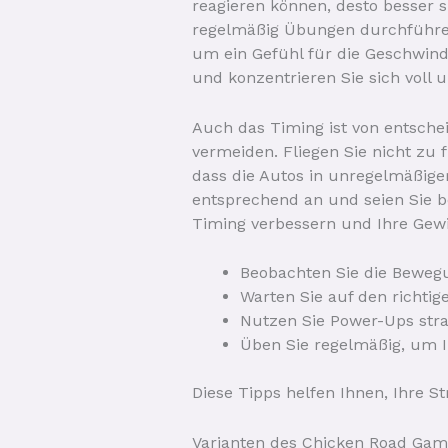
reagieren können, desto besser s
regelmäßig Übungen durchführen,
um ein Gefühl für die Geschwin
und konzentrieren Sie sich voll u
Auch das Timing ist von entsche
vermeiden. Fliegen Sie nicht zu 
dass die Autos in unregelmäßiger
entsprechend an und seien Sie be
Timing verbessern und Ihre Ge
Beobachten Sie die Beweg
Warten Sie auf den richti
Nutzen Sie Power-Ups stra
Üben Sie regelmäßig, um I
Diese Tipps helfen Ihnen, Ihre S
Varianten des Chicken Road Gam