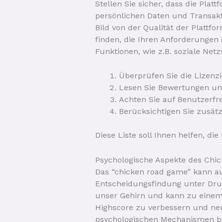
Stellen Sie sicher, dass die Plat
persönlichen Daten und Transakt
Bild von der Qualität der Platt
finden, die Ihren Anforderungen 
Funktionen, wie z.B. soziale Net
Überprüfen Sie die Lizenz
Lesen Sie Bewertungen und
Achten Sie auf Benutzerfr
Berücksichtigen Sie zusät
Diese Liste soll Ihnen helfen, die
Psychologische Aspekte des Chi
Das “chicken road game” kann au
Entscheidungsfindung unter Druck
unser Gehirn und kann zu einem
Highscore zu verbessern und neue
psychologischen Mechanismen be