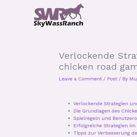
Skip
to
content
Verlockende Str
chicken road ga
Leave a Comment
/
Post
/ By
Muj
Verlockende Strategien u
Die Grundlagen des Chick
Spielregeln und Benutzero
Erfolgreiche Strategien i
Tipps zur Verbesserung de