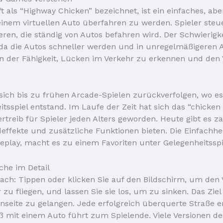
t als “Highway Chicken” bezeichnet, ist ein einfaches, abe
inem virtuellen Auto überfahren zu werden. Spieler steue
ren, die ständig von Autos befahren wird. Der Schwierigke
 da die Autos schneller werden und in unregelmäßigeren 
n der Fähigkeit, Lücken im Verkehr zu erkennen und den V
sich bis zu frühen Arcade-Spielen zurückverfolgen, wo es 
tsspiel entstand. Im Laufe der Zeit hat sich das “chicken
rtreib für Spieler jeden Alters geworden. Heute gibt es za
effekte und zusätzliche Funktionen bieten. Die Einfachhei
lay, macht es zu einem Favoriten unter Gelegenheitssp
che im Detail
fach: Tippen oder klicken Sie auf den Bildschirm, um den V
zu fliegen, und lassen Sie sie los, um zu sinken. Das Ziel
enseite zu gelangen. Jede erfolgreich überquerte Straße 
 mit einem Auto führt zum Spielende. Viele Versionen de