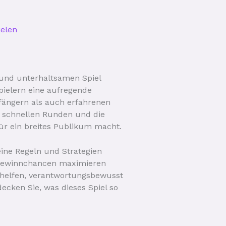
elen
n und unterhaltsamen Spiel
Spielern eine aufregende
fängern als auch erfahrenen
ne schnellen Runden und die
für ein breites Publikum macht.
ine Regeln und Strategien
e Gewinnchancen maximieren
 helfen, verantwortungsbewusst
decken Sie, was dieses Spiel so