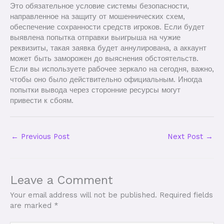
Это обязательное условие системы безопасности,
направленное на защиту от мошеннических схем,
обеспечение сохранности средств игроков. Если будет
выявлена попытка отправки выигрыша на чужие
реквизиты, такая заявка будет аннулирована, а аккаунт
может быть заморожен до выяснения обстоятельств.
Если вы используете рабочее зеркало на сегодня, важно,
чтобы оно было действительно официальным. Иногда
попытки вывода через сторонние ресурсы могут
привести к сбоям.
←
Previous Post
Next Post
→
Leave a Comment
Your email address will not be published.
Required fields
are marked
*