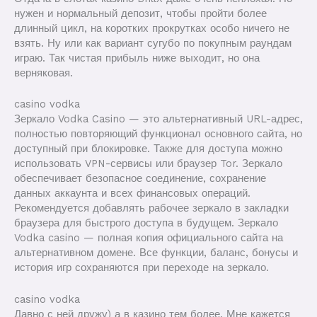
нужен и нормальный депозит, чтобы пройти более
длинный цикл, на коротких прокрутках особо ничего не
взять. Ну или как вариант сугубо по покупным раундам
играю. Так чистая прибыль ниже выходит, но она
верняковая.
casino vodka
Зеркало Vodka Casino — это альтернативный URL-адрес,
полностью повторяющий функционал основного сайта, но
доступный при блокировке. Также для доступа можно
использовать VPN-сервисы или браузер Tor. Зеркало
обеспечивает безопасное соединение, сохранение
данных аккаунта и всех финансовых операций.
Рекомендуется добавлять рабочее зеркало в закладки
браузера для быстрого доступа в будущем. Зеркало
Vodka casino — полная копия официального сайта на
альтернативном домене. Все функции, баланс, бонусы и
история игр сохраняются при переходе на зеркало.
casino vodka
Давно с ней дружу) а в казино тем более. Мне кажется