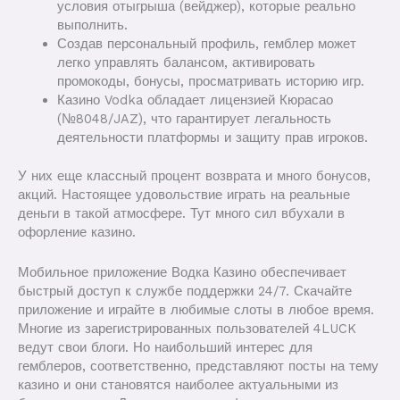
условия отыгрыша (вейджер), которые реально
выполнить.
Создав персональный профиль, гемблер может
легко управлять балансом, активировать
промокоды, бонусы, просматривать историю игр.
Казино Vodka обладает лицензией Кюрасао
(№8048/JAZ), что гарантирует легальность
деятельности платформы и защиту прав игроков.
У них еще классный процент возврата и много бонусов,
акций. Настоящее удовольствие играть на реальные
деньги в такой атмосфере. Тут много сил вбухали в
офорление казино.
Мобильное приложение Водка Казино обеспечивает
быстрый доступ к службе поддержки 24/7. Скачайте
приложение и играйте в любимые слоты в любое время.
Многие из зарегистрированных пользователей 4LUCK
ведут свои блоги. Но наибольший интерес для
гемблеров, соответственно, представляют посты на тему
казино и они становятся наиболее актуальными из