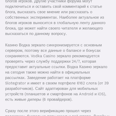
блогов игроков. Другие участники форума могут
подключиться и оставить свой комментарий к статье
блога, высказать свое мнение или рассказать о
собственных экспериментах. Наиболее актуальное из
блогов игроков выносится в глобальную ленту данного
блока, где может найти своего читателя и желающего
высказаться по данному вопросу.
Казино Водка зеркало синхронизируется с основным
сервером, поэтому все данные о балансе и бонусах
сохраняются. Vodka Casino зеркало рекомендуется
проверять через службу поддержки 24/7, которая
предоставит актуальные ссылки. Водка Казино зеркало
на сегодня также можно найти в официальных
рассылках. Заведение работает на платформе
Slotegrator и имеет в своем портфеле 6162 слота (от 39
разработчиков). Сайт адаптирован для мобильных
устройств (планшетов и смартфонов на Android и iOS),
есть живые дилеры (6 провайдеров).
Сразу после этого верификацию прошел через