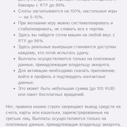
баккары с RTP до 99%.
Слоты засчитываются на 100%, настольные игры
— на 5–10%.
При желаании игру можно систематизировать и
стабилизировать, не сливать все к чертям.
Здесь вы найдете сотни машин на любой вкус с
RTP до 98%.
Здесь реальные выигрыши становятся доступны
каждому, кто готов испытать удачу.
Выплаты осуществляются только на платежные
данные, принадлежащие владельцу аккаунта.
Для активации необходимо скачать приложение,
войти в профиль и подтвердить контактные
данные.
Это может быть небольшая сумма (до 100 RUB)
или пакет бесплатных вращений.
Нет, правила казино строго запрещают вывод средств на
счета, карты или кошельки, зарегистрированные на
третьих лиц. Выплаты осуществляются только на
платежные данные, принадлежащие владельцу аккаунта.