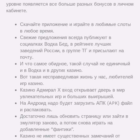
уровне появляется все больше разных бонусов в личном
кабинете.
Скачайте приложение и играйте в любимые слоты
в любое время.
Свежие предложения всегда публикуют в
социалках Водка Бед, в рейтинге лучших
заведений России, в группе ТГ и присылают на
почту.
И что самое обидное, такой случай не единичный
и в Водка и в других казино.
Вот такая несправедливая жизнь у нас, любителей
игр казино.
Казино Адмирал Х вход открывает дверь в мир
увлекательных игр и больших выигрышей.
На Андроид надо будет загрузить АПК (APK) файл
и распаковать.
Достаточно лишь обновить страницу или зайти в
эмулятор заново, а потом снова играть на
добавленные “фантики”.
Казино не имеет существенных замечаний от