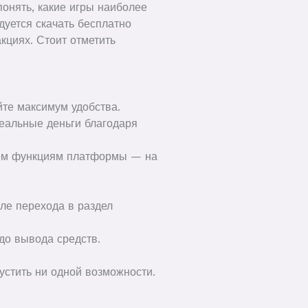
понять, какие игры наиболее
уется скачать бесплатно
кциях. Стоит отметить
йте максимум удобства.
еальные деньги благодаря
всем функциям платформы — на
ле перехода в раздел
до вывода средств.
устить ни одной возможности.