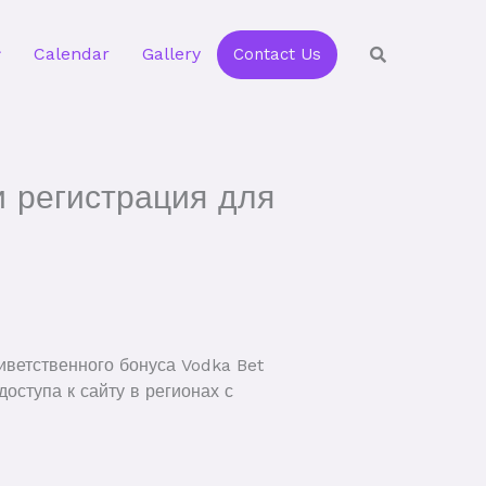
Calendar
Gallery
Contact Us
 регистрация для
иветственного бонуса Vodka Bet
ступа к сайту в регионах с