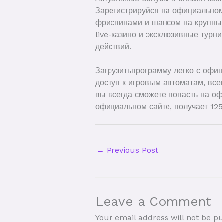
Зарегистрируйся на официальном
фриспинами и шансом на крупный
live-казино и эксклюзивные турн
действий.
Загрузитьпрограмму легко с офи
доступ к игровым автоматам, вс
вы всегда сможете попасть на оф
официальном сайте, получает 125
←
Previous Post
Leave a Comment
Your email address will not be p