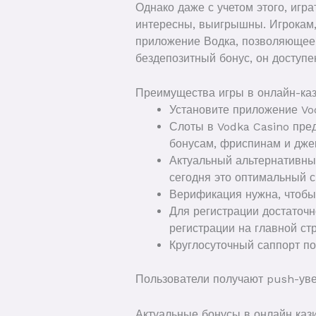
Однако даже с учетом этого, игр
интересны, выигрышны. Игрокам,
приложение Водка, позволяющее л
бездепозитный бонус, он доступе
Преимущества игры в онлайн-каз
Установите приложение Vodk
Слоты в Vodka Casino пре
бонусам, фриспинам и дже
Актуальный альтернативны
сегодня это оптимальный с
Верификация нужна, чтобы 
Для регистрации достаточн
регистрации на главной ст
Круглосуточный саппорт п
Пользователи получают push-увед
Актуальные бонусы в онлайн каз