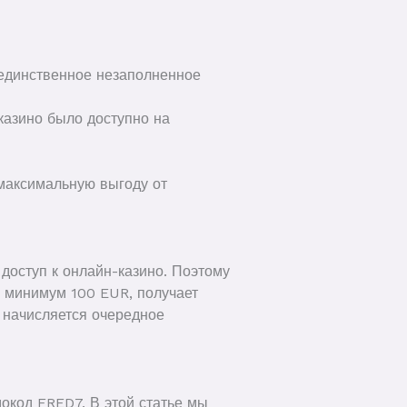
единственное незаполненное
казино было доступно на
максимальную выгоду от
 доступ к онлайн-казино. Поэтому
с минимум 100 EUR, получает
у начисляется очередное
мокод FRED7. В этой статье мы