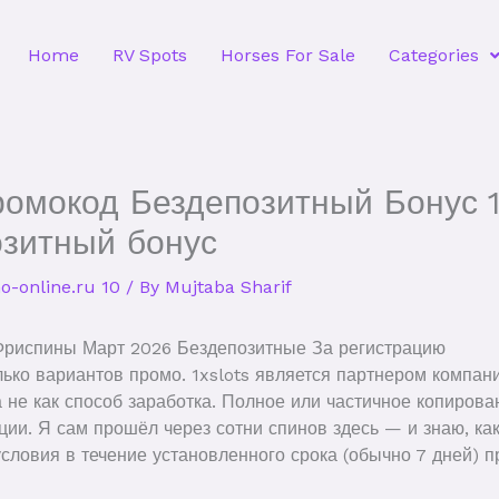
Home
RV Spots
Horses For Sale
Categories
ромокод Бездепозитный Бонус 1
озитный бонус
no-online.ru 10
/ By
Mujtaba Sharif
Фриспины Март 2026 Бездепозитные За регистрацию
ько вариантов промо. 1xslots является партнером компан
а не как способ заработка. Полное или частичное копиров
ции. Я сам прошёл через сотни спинов здесь — и знаю, ка
словия в течение установленного срока (обычно 7 дней) 