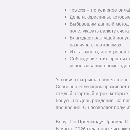
1xSlots – популярное онла
Деньги, фриспины, которые
Выбравшим данный метод и
поле, указать валюту счета
Благодаря растущей попул
различных платформах.
Их так много, что игровой
Соблюдение этих простых 
использования промокодов 
Условия отыгрыша приветственн
Особенно если игрок проживает в
каждый азартный игрок, которые
бонусы на День рождения. За вне
поощрение. Он позволяет получит
Бонус По Промокоду: Правила П
В марте 2026 года новые игроки 