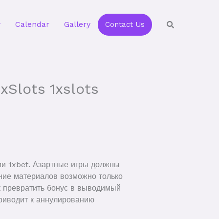
Calendar
Gallery
Contact Us
xSlots 1xslots
ии 1xbet. Азартные игры должны
ание материалов возможно только
к превратить бонус в выводимый
приводит к аннулированию