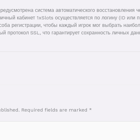
 предусмотрена система автоматического восстановления 
ичный кабинет 1xSlots осуществляется по логину (ID или 
соба регистрации, чтобы каждый игрок мог выбрать наибо
ый протокол SSL, что гарантирует сохранность личных да
ublished.
Required fields are marked
*