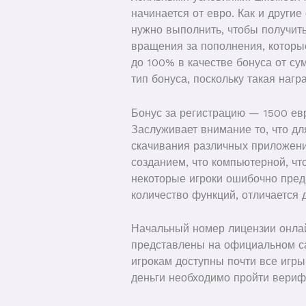
начинается от евро. Как и други
нужно выполнить, чтобы получить
вращения за пополнения, которы
до 100% в качестве бонуса от с
тип бонуса, поскольку такая нагр
Бонус за регистрацию — 1500 ев
Заслуживает внимание то, что д
скачивания различных приложений
созданием, что компьютерной, чт
некоторые игроки ошибочно предп
количество функций, отличается 
Начальный номер лицензии онлайн
представлены на официальном са
игрокам доступны почти все игр
деньги необходимо пройти вери