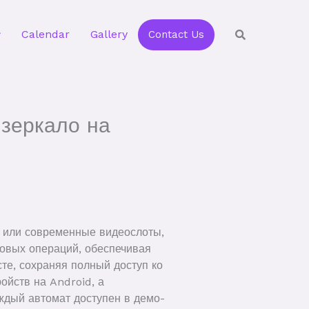
Calendar
Gallery
Contact Us
зеркало на
и или современные видеослоты,
совых операций, обеспечивая
те, сохраняя полный доступ ко
ойств на Android, а
аждый автомат доступен в демо-