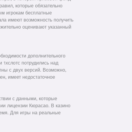
правил, которые обязательно
вым игрокам бесплатные
тала имеют возможность получить
ожительно оценивают указанный
обходимости дополнительного
и 1хслотс потрудились над
пны с двух версий. Возможно,
ен, имеет недостаточное
ствии с данными, которые
ии лицензии Кюрасао. В казино
емя. Для игры на реальные