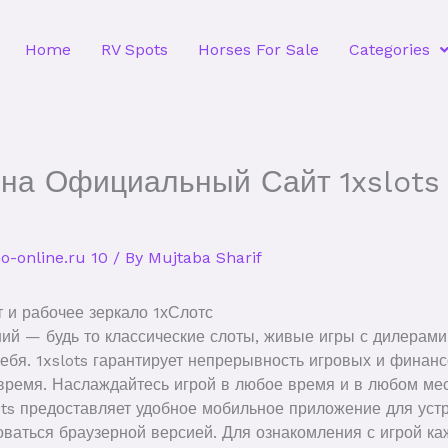
Home
RV Spots
Horses For Sale
Categories
на Официальный Сайт 1xslots 
no-online.ru 10
/ By
Mujtaba Sharif
 и рабочее зеркало 1хСлотс
ий — будь то классические слоты, живые игры с дилерам
себя. 1xslots гарантирует непрерывность игровых и финан
время. Наслаждайтесь игрой в любое время и в любом мес
ts предоставляет удобное мобильное приложение для устр
оваться браузерной версией. Для ознакомления с игрой к