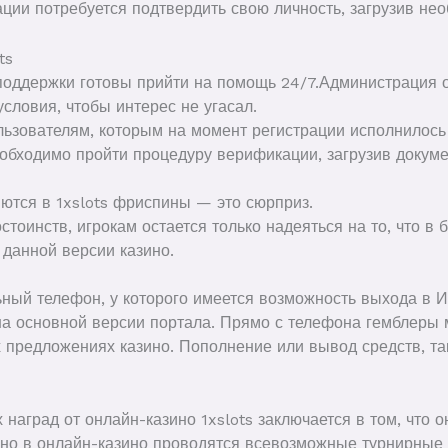
ции потребуется подтвердить свою личность, загрузив не
ts
оддержки готовы прийти на помощь 24/7.Администрация 
ловия, чтобы интерес не угасал.
льзователям, которым на момент регистрации исполнилось
бходимо пройти процедуру верификации, загрузив докум
ются в 1xslots фриспины — это сюрприз.
стоинств, игрокам остается только надеяться на то, что в
данной версии казино.
ный телефон, у которого имеется возможность выхода в 
и на основной версии портала. Прямо с телефона гемблеры 
 предложениях казино. Пополнение или вывод средств, та
наград от онлайн-казино 1xslots заключается в том, что 
о в онлайн-казино проводятся всевозможные турнирные 