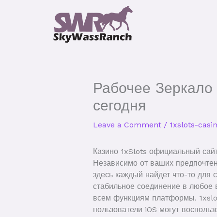
Skip
to
content
Рабочее Зеркало 
сегодня
Leave a Comment
/
1xslots-casi
Казино 1xSlots официальный сайт
Независимо от ваших предпочтен
здесь каждый найдет что-то для 
стабильное соединение в любое 
всем функциям платформы. 1xslo
пользователи iOS могут воспольз