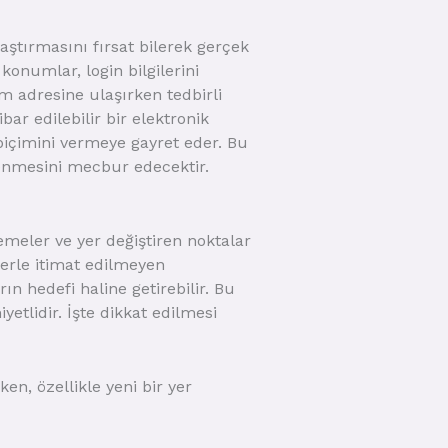
raştırmasını fırsat bilerek gerçek
onumlar, login bilgilerini
m adresine ulaşırken tedbirli
ar edilebilir bir elektronik
biçimini vermeye gayret eder. Bu
ilenmesini mecbur edecektir.
llemeler ve yer değiştiren noktalar
lerle itimat edilmeyen
ın hedefi haline getirebilir. Bu
etlidir. İşte dikkat edilmesi
en, özellikle yeni bir yer