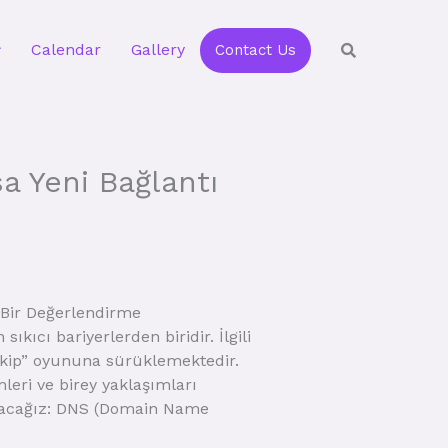
Calendar
Gallery
Contact Us
a Yeni Bağlantı
 Bir Değerlendirme
ıkıcı bariyerlerden biridir. İlgili
takip” oyununa sürüklemektedir.
leri ve birey yaklaşımları
 alacağız: DNS (Domain Name