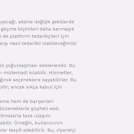
yacağı, aksine değişik şekillerde
rı geçme biçimleri daha karmaşık
de platform tedarikçileri için
rşı nasıl tedarikli olabileceğimizi
in yoğunlaşması beklenendir. Bu
ı mütemadi kılabilir. Hizmetler,
dağınık seçeneklere kayabilirler. Bu
ilir; ancak sıkça kabul için
eme hem de bariyerleri
ı düzeneklerle şüpheli web
ritmalarla taze ulaşım
bilir. Örneğin, kullanıcının
r tespit edebiliriz. Bu, ziyaretçi