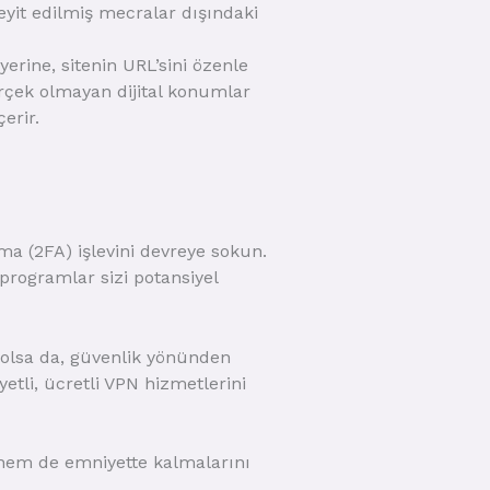
eyit edilmiş mecralar dışındaki
erine, sitenin URL’sini özenle
erçek olmayan dijital konumlar
erir.
ma (2FA) işlevini devreye sokun.
 programlar sizi potansiyel
 olsa da, güvenlik yönünden
yetli, ücretli VPN hizmetlerini
hem de emniyette kalmalarını