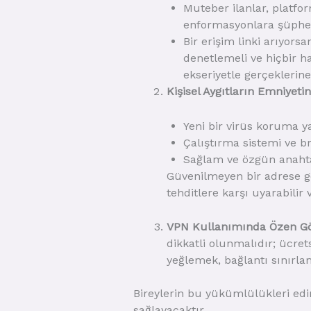
Muteber ilanlar, platfor
enformasyonlara şüphey
Bir erişim linki arıyors
denetlemeli ve hiçbir h
ekseriyetle gerçeklerine
Kişisel Aygıtların Emniyeti
Yeni bir virüs koruma ya
Çalıştırma sistemi ve br
Sağlam ve özgün anahtar
Güvenilmeyen bir adrese gön
tehditlere karşı uyarabilir
VPN Kullanımında Özen Gö
dikkatli olunmalıdır; ücrets
yeğlemek, bağlantı sınırla
Bireylerin bu yükümlülükleri ed
sağlayacaktır.