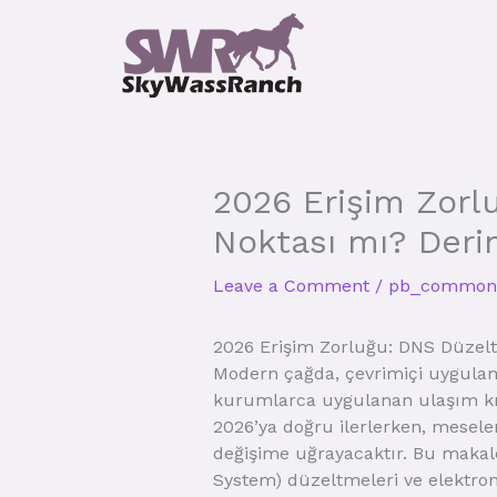
Skip
to
content
2026 Erişim Zorl
Noktası mı? Deri
Leave a Comment
/
pb_common
2026 Erişim Zorluğu: DNS Düzelt
Modern çağda, çevrimiçi uygulamala
kurumlarca uygulanan ulaşım kısı
2026’ya doğru ilerlerken, meselen
değişime uğrayacaktır. Bu makal
System) düzeltmeleri ve elektron