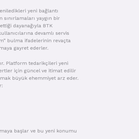
eniledikleri yeni bağlantı
m sınırlamaları yaygın bir
 ettiği dayanağıyla BTK
 kullanıcılarına devamlı servis
im” bulma ifadelerinin revaçta
amaya gayret ederler.
. Platform tedarikçileri yeni
tler için güncel ve itimat edilir
şvurmak büyük ehemmiyet arz eder.
r:
apmaya başlar ve bu yeni konumu