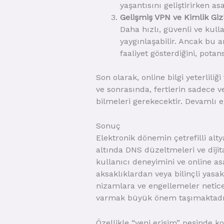
yaşantısını geliştirirken asay
Gelişmiş VPN ve Kimlik Giz
Daha hızlı, güvenli ve kull
yaygınlaşabilir. Ancak bu ar
faaliyet gösterdiğini, potan
Son olarak, online bilgi yeterlil
ve sonrasında, fertlerin sadece v
bilmeleri gerekecektir. Devamlı e
Sonuç
Elektronik dönemin çetrefilli alt
altında DNS düzeltmeleri ve diji
kullanıcı deneyimini ve online asa
aksaklıklardan veya bilinçli yas
nizamlara ve engellemeler netice
varmak büyük önem taşımaktadı
Özellikle “yeni erişim” peşinde k