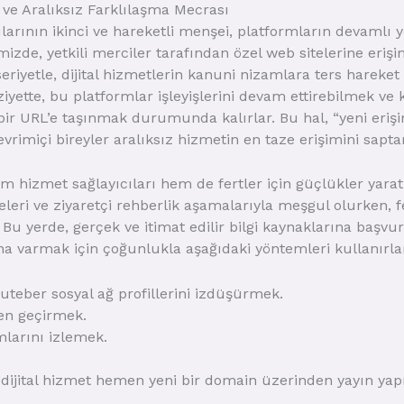
ve Aralıksız Farklılaşma Mecrası
larının ikinci ve hareketli menşei, platformların devamlı y
mizde, yetkili merciler tarafından özel web sitelerine erişi
riyetle, dijital hizmetlerin kanuni nizamlara ters hareket
aziyette, bu platformlar işleyişlerini devam ettirebilmek ve
 bir URL’e taşınmak durumunda kalırlar. Bu hal, “yeni eriş
evrimiçi bireyler aralıksız hizmetin en taze erişimini sapt
 hizmet sağlayıcıları hem de fertler için güçlükler yaratır
leri ve ziyaretçi rehberlik aşamalarıyla meşgul olurken, fer
r. Bu yerde, gerçek ve itimat edilir bilgi kaynaklarına ba
na varmak için çoğunlukla aşağıdaki yöntemleri kullanırla
uteber sosyal ağ profillerini izdüşürmek.
den geçirmek.
mlarını izlemek.
, dijital hizmet hemen yeni bir domain üzerinden yayın y