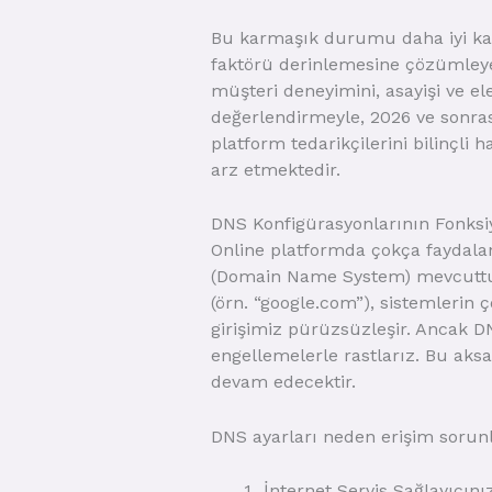
Bu karmaşık durumu daha iyi kavr
faktörü derinlemesine çözümleyece
müşteri deneyimini, asayişi ve ele
değerlendirmeyle, 2026 ve sonras
platform tedarikçilerini bilinçli 
arz etmektedir.
DNS Konfigürasyonlarının Fonksiy
Online platformda çokça faydalan
(Domain Name System) mevcuttur. 
(örn. “google.com”), sistemlerin ç
girişimiz pürüzsüzleşir. Ancak DN
engellemelerle rastlarız. Bu aks
devam edecektir.
DNS ayarları neden erişim sorun
İnternet Servis Sağlayıcınız