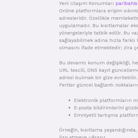
Yeni Ulaşım Konumları
paribahis
Online platformlara erişim sıkıntı
adresleridir. Özellikle memleketi
uygulamadır. Bu kısıtlamalar ekse
yönergeleriyle tatbik edilir. Bu v
sağlayabilmek adına hızla farklı
olmasını ifade etmektedir; zira ç
Bu devamlı konum değişikliği, hem
URL tescili, DNS kayıt güncelleme
adresi bulmak bir gize evrilebili
Fertler güncel bağlantı noktaları
Elektronik platformların m
E-posta bildirimlerini göz
Emniyetli tartışma platfor
Örneğin, kısıtlama yaşandığında
ilan etmeye uğraşır.