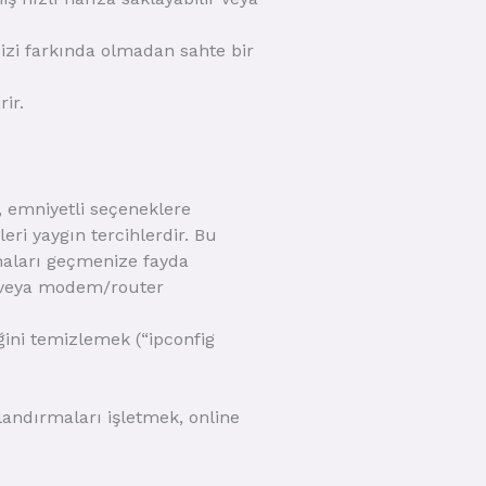
sizi farkında olmadan sahte bir
ir.
, emniyetli seçeneklere
sleri yaygın tercihlerdir. Bu
amaları geçmenize fayda
en veya modem/router
ini temizlemek (“ipconfig
landırmaları işletmek, online