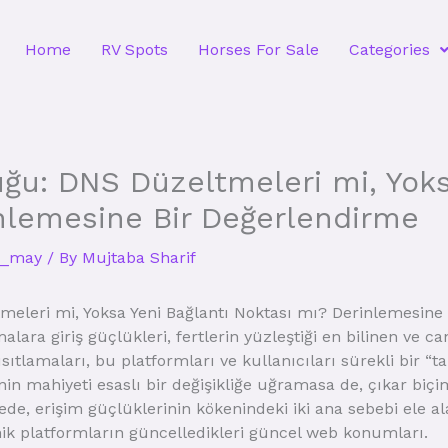
Home
RV Spots
Horses For Sale
Categories
uğu: DNS Düzeltmeleri mi, Yoks
nlemesine Bir Değerlendirme
_may
/ By
Mujtaba Sharif
meleri mi, Yoksa Yeni Bağlantı Noktası mı? Derinlemesine
ra giriş güçlükleri, fertlerin yüzleştiği en bilinen ve can s
tlamaları, bu platformları ve kullanıcıları sürekli bir “
in mahiyeti esaslı bir değişikliğe uğramasa de, çıkar biçim
ede, erişim güçlüklerinin kökenindeki iki ana sebebi ele
ik platformların güncelledikleri güncel web konumları.