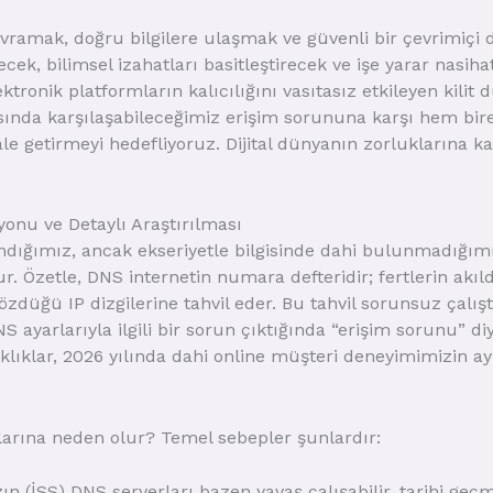
amak, doğru bilgilere ulaşmak ve güvenli bir çevrimiçi d
k, bilimsel izahatları basitleştirecek ve işe yarar nasihat
ktronik platformların kalıcılığını vasıtasız etkileyen kilit
ında karşılaşabileceğimiz erişim sorununa karşı hem bire
hale getirmeyi hedefliyoruz. Dijital dünyanın zorluklarına 
onu ve Detaylı Araştırılması
dığımız, ancak ekseriyetle bilgisinde dahi bulunmadığımı
Özetle, DNS internetin numara defteridir; fertlerin akıld
özdüğü IP dizgilerine tahvil eder. Bu tahvil sorunsuz çalışt
S ayarlarıyla ilgili bir sorun çıktığında “erişim sorunu” di
aklıklar, 2026 yılında dahi online müşteri deneyimimizin 
larına neden olur? Temel sebepler şunlardır:
ın (İSS) DNS serverları bazen yavaş çalışabilir, tarihi geçm