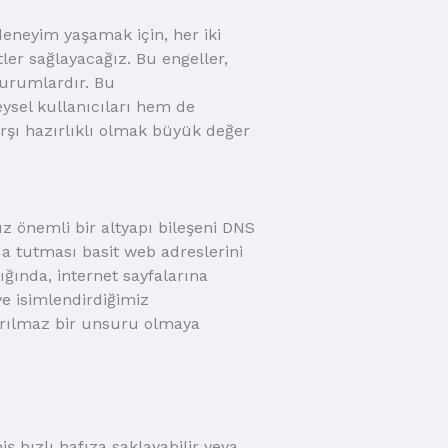
eneyim yaşamak için, her iki
ler sağlayacağız. Bu engeller,
 durumlardır. Bu
ysel kullanıcıları hem de
karşı hazırlıklı olmak büyük değer
z önemli bir altyapı bileşeni DNS
a tutması basit web adreslerini
ığında, internet sayfalarına
ye isimlendirdiğimiz
ayrılmaz bir unsuru olmaya
iş hızlı hafıza saklayabilir veya