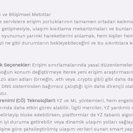
ı ve Bilişimsel Metotlar
ine servislere erişim zorluklarının tamamen ortadan kalkma
in gelişmesiyle, ulaşım kısıtlama mekanizmaları ve bunla
” oyununun yarınki hareketlerini anlamak, hem kişiler hem 
zi ne gibi durumların bekleyebileceğini ve bu sıkıntılara ka
k Seçenekler:
Erişim sınırlamalarında yasal düzenlemeler
 yoğun konum değiştirmeye iterek yeni erişim araştırmasın
azlı alan adları (örneğin, .eth veya .crypto gibi) gibi daha 
 DNS sisteminden bağımsız çalıştığı için daha dirençli olab
tır.
renimi (CÖ) Teknolojileri:
YZ ve ML yöntemleri, hem engell
nda daha etkin görev alabilir. İlgili merciler, YZ yardıml
lirleyip bloke edebilirken, platformlar de YZ tabanlı algo
n iyi duruma getirebilir veya dinamik ulaşım yolları sağlaya
e göre şahsileştirilmiş ulaşım verileri sunan smart yapıla