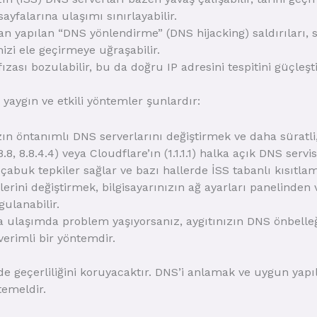
sayfalarına ulaşımı sınırlayabilir.
an yapılan “DNS yönlendirme” (DNS hijacking) saldırıları, 
izi ele geçirmeye uğraşabilir.
zası bozulabilir, bu da doğru IP adresini tespitini güçleştir
yaygın ve etkili yöntemler şunlardır:
zın öntanımlı DNS serverlarını değiştirmek ve daha süratli
8.8, 8.8.4.4) veya Cloudflare’ın (1.1.1.1) halka açık DNS servi
çabuk tepkiler sağlar ve bazı hallerde İSS tabanlı kısıtl
lerini değiştirmek, bilgisayarınızın ağ ayarları panelind
ulanabilir.
 ulaşımda problem yaşıyorsanız, aygıtınızın DNS önbelleğ
verimli bir yöntemdir.
de geçerliliğini koruyacaktır. DNS’i anlamak ve uygun yapı
temeldir.