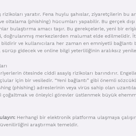
rizikoları yaratır. Fena huylu şahıslar, ziyaretçilerin bu a
 oltalama (phishing) hücumları yapabilir. Bu gerçek dışı k
ar bulaştırma amacı taşır. Bu gerekçelerle, yeni bir erişi
, doğrulanmış merkezlerden malumat elde edilmelidir. İtib
ildirir ve kullanıcılara her zaman en emniyetli bağlantı 
 sürüp gidecek ve online bilgi yeterliliğinin aralıksız yen
arı
bariyerlerin ötesinde ciddi asayiş rizikoları barındırır. Enge
lular için bir vesiledir. “Yeni bağlantı” gibi önemli sözcük
ing (phishing) adreslerinin veya virüs sahip olan uzantılar
isini çoğaltmak ve önleyici görevler üstlenmek büyük ehemmiy
ulayın:
Herhangi bir elektronik platforma ulaşmaya çalışırk
venilirliğini araştırmak temeldir.