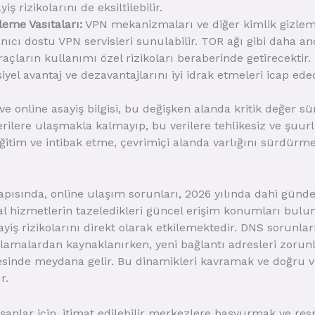
iş rizikolarını de eksiltilebilir.
leme Vasıtaları:
VPN mekanizmaları ve diğer kimlik gizleme 
anıcı dostu VPN servisleri sunulabilir. TOR ağı gibi daha 
açların kullanımı özel rizikoları beraberinde getirecektir. 
siyel avantaj ve dezavantajlarını iyi idrak etmeleri icap edec
iği ve online asayiş bilgisi, bu değişken alanda kritik değe
erilere ulaşmakla kalmayıp, bu verilere tehlikesiz ve şuur
ğitim ve intibak etme, çevrimiçi alanda varlığını sürdürme
yapısında, online ulaşım sorunları, 2026 yılında dahi gün
tal hizmetlerin tazeledikleri güncel erişim konumları bulu
yiş rizikolarını direkt olarak etkilemektedir. DNS sorunlar
aklamalardan kaynaklanırken, yeni bağlantı adresleri zorun
sinde meydana gelir. Bu dinamikleri kavramak ve doğru ve
r.
oşanlar için, itimat edilebilir merkezlere başvurmak ve res