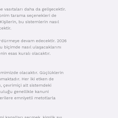
vasıtaları daha da gelişecektir.
anonim tarama seçenekleri de
Kişilerin, bu sistemlerin nasıl
ektir.
r sürdürmeye devam edecektir. 2026
lu biçimde nasıl ulaşacaklarını
nin esas kuralı olacaktır.
demimizde olacaktır. Güçlüklerin
nmaktadır. Her iki etken de
ı, çevrimiçi alt sistemdeki
luluğu genellikle kanuni
rilere emniyetli metotlarla
mi kanalları seçmek, kimlik avı