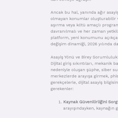
Ancak bu hal, yanında ağır asayiş 
olmayan konumlar oluşturabilir ve
aşırma veya kötü amaçlı programl
davranılmalı ve her zaman yetkili
platform, yeni konumunu açıkça b
değişim dinamiği, 2026 yılında da
Asayiş Yönü ve Birey Sorumlulukl
Dijital giriş sıkıntıları, mekanik 
nedeniyle oluşan şüphe, siber suç
merkezlerde arayışa girmek, phish
gerekçelerle, dijital asayiş bilg
gerekenler:
Kaynak Güvenilirliğini Sorg
arayışındayken, kaynağın gü